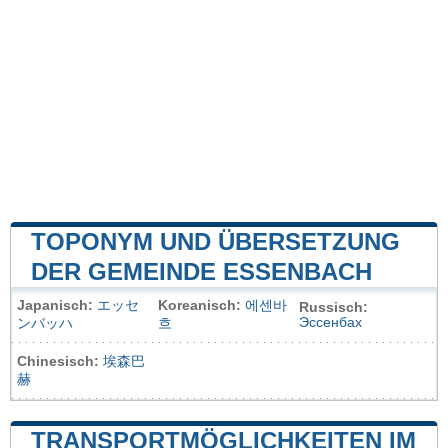
TOPONYM UND ÜBERSETZUNG
DER GEMEINDE ESSENBACH
Japanisch:
エッセ
Koreanisch:
에센바
Russisch:
Эссенбах
ンバッハ
흐
Chinesisch:
埃森巴
赫
TRANSPORTMÖGLICHKEITEN IM