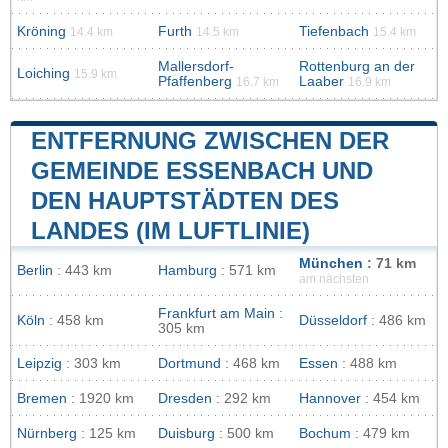
Kröning
Furth
Tiefenbach
14.4 km
14.5 km
15.4 km
Mallersdorf-
Rottenburg an der
Loiching
15.9 km
Pfaffenberg
Laaber
16.7 km
16.9 km
ENTFERNUNG ZWISCHEN DER
GEMEINDE ESSENBACH UND
DEN HAUPTSTÄDTEN DES
LANDES (IM LUFTLINIE)
München
: 71 km
Berlin
: 443 km
Hamburg
: 571 km
am nächsten
Frankfurt am Main
:
Köln
: 458 km
Düsseldorf
: 486 km
305 km
Leipzig
: 303 km
Dortmund
: 468 km
Essen
: 488 km
Bremen
: 1920 km
Dresden
: 292 km
Hannover
: 454 km
Nürnberg
: 125 km
Duisburg
: 500 km
Bochum
: 479 km