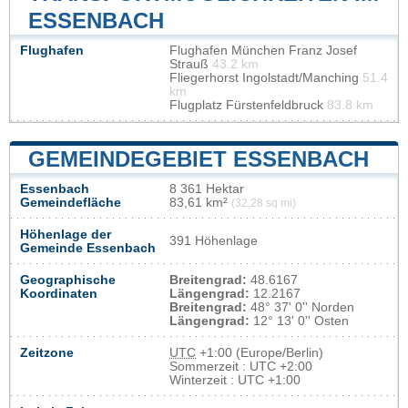
ESSENBACH
Flughafen
Flughafen München Franz Josef
Strauß
43.2 km
Fliegerhorst Ingolstadt/Manching
51.4
km
Flugplatz Fürstenfeldbruck
83.8 km
GEMEINDEGEBIET ESSENBACH
Essenbach
8 361 Hektar
Gemeindefläche
83,61 km²
(32,28 sq mi)
Höhenlage der
391 Höhenlage
Gemeinde Essenbach
Geographische
Breitengrad:
48.6167
Koordinaten
Längengrad:
12.2167
Breitengrad:
48° 37' 0'' Norden
Längengrad:
12° 13' 0'' Osten
Zeitzone
UTC
+1:00 (Europe/Berlin)
Sommerzeit : UTC +2:00
Winterzeit : UTC +1:00