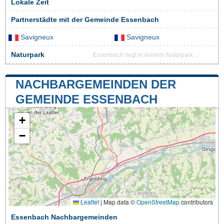
Lokale Zeit
Partnerstädte mit der Gemeinde Essenbach
Savigneux
Savigneux
Naturpark
Essenbach liegt in keinem Naturpark
NACHBARGEMEINDEN DER
GEMEINDE ESSENBACH
+
−
Leaflet
|
Map data ©
OpenStreetMap
contributors
Essenbach Nachbargemeinden