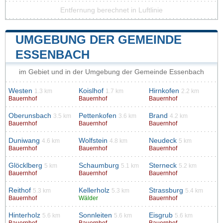
Entfernung berechnet in Luftlinie
UMGEBUNG DER GEMEINDE
ESSENBACH
im Gebiet und in der Umgebung der Gemeinde Essenbach
Westen
Koislhof
Hirnkofen
1.3 km
1.7 km
2.2 km
Bauernhof
Bauernhof
Bauernhof
Oberunsbach
Pettenkofen
Brand
3.5 km
3.6 km
4.2 km
Bauernhof
Bauernhof
Bauernhof
Duniwang
Wolfstein
Neudeck
4.6 km
4.8 km
5 km
Bauernhof
Bauernhof
Bauernhof
Glöcklberg
Schaumburg
Sterneck
5 km
5.1 km
5.2 km
Bauernhof
Bauernhof
Bauernhof
Reithof
Kellerholz
Strassburg
5.3 km
5.3 km
5.4 km
Bauernhof
Wälder
Bauernhof
Hinterholz
Sonnleiten
Eisgrub
5.6 km
5.6 km
5.6 km