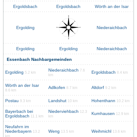
Ergoldsbach
Ergoldsbach
Wörth an der Isar
Ergolding
Niederaichbach
Ergolding
Ergolding
Niederaichbach
Essenbach Nachbargemeinden
Niederaichbach
7.6
Ergolding
Ergoldsbach
5.2 km
8.4 km
km
Wörth an der Isar
Adlkofen
Altdorf
8.7 km
9.2 km
8.6 km
Postau
Landshut
Hohenthann
9.3 km
10 km
10.2 km
Bayerbach bei
Niederviehbach
12.3
Kumhausen
12.9 km
Ergoldsbach
11.1 km
km
Neufahrn im
Niederbayern
Weng
Weihmichl
13.2
13.5 km
13.6 km
km