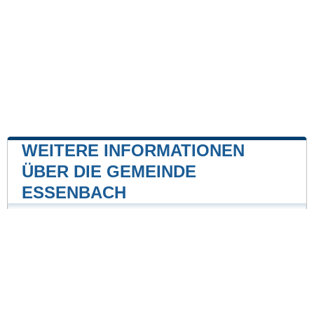
WEITERE INFORMATIONEN
ÜBER DIE GEMEINDE
ESSENBACH
Kernkraftwerk
Kernkraftwerk Isar
6 mile
Unsere Website ist nicht mit einer Regierungsbehörde
des Landes verbunden oder wird von ihr gesponsert.
Wir sind ein unabhängiges Unternehmen, das sich der
Bereitstellung wertvoller Informationen für die Bürger
und Einwohner des Landes verschrieben hat.