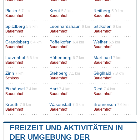
Bauernhof
Bauernhof
Bauernhof
Plaika
Kreut
Reitberg
5.7 km
5.8 km
5.9 km
Bauernhof
Bauernhof
Bauernhof
Spitzlberg
Leonhardshaun
Sittlkofen
5.9 km
6 km
6 km
Bauernhof
Bauernhof
Bauernhof
Grandsberg
Pöffelkofen
Weiher
6.4 km
6.4 km
6.5 km
Bauernhof
Bauernhof
Bauernhof
Lurzenhof
Höhenberg
Martlhaid
6.6 km
6.7 km
7 km
Bauernhof
Bauernhof
Bauernhof
Zinn
Stehberg
Girglhaid
7 km
7.1 km
7.3 km
Schloss
Bauernhof
Bauernhof
Etzhäusel
Hart
Ried
7.4 km
7.4 km
7.4 km
Bauernhof
Bauernhof
Bauernhof
Kreuth
Wasenstatt
Brenneisen
7.6 km
7.6 km
7.6 km
Bauernhof
Bauernhof
Bauernhof
FREIZEIT UND AKTIVITÄTEN IN
DER UMGEBUNG DER