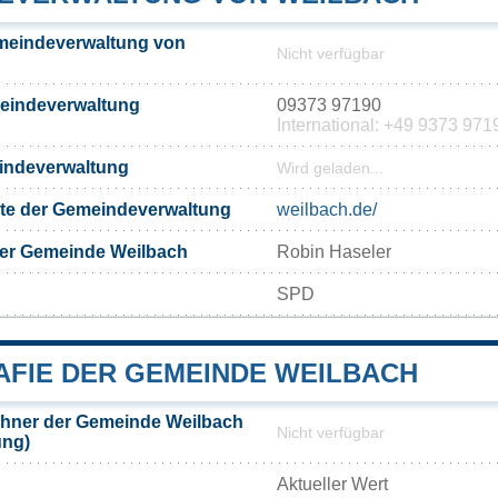
meindeverwaltung von
Nicht verfügbar
meindeverwaltung
09373 97190
International: +49 9373 971
eindeverwaltung
Wird geladen...
eite der Gemeindeverwaltung
weilbach.de/
der Gemeinde Weilbach
Robin Haseler
SPD
FIE DER GEMEINDE WEILBACH
hner der Gemeinde Weilbach
Nicht verfügbar
ung)
Aktueller Wert