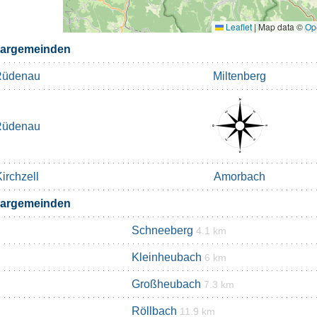
Leaflet
|
Map data ©
Op
bargemeinden
üdenau
Miltenberg
üdenau
irchzell
Amorbach
bargemeinden
Schneeberg
4.1 km
Kleinheubach
6 km
Großheubach
7.3 km
Röllbach
11.9 km