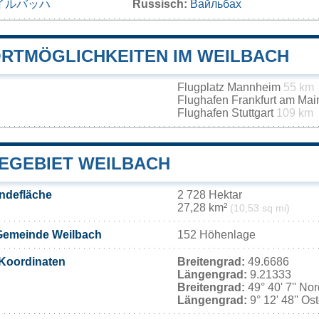
イルバッハ
Russisch:
Вайльбах
RTMÖGLICHKEITEN IM WEILBACH
Flugplatz Mannheim
55 km
Flughafen Frankfurt am Ma
Flughafen Stuttgart
109 km
EGEBIET WEILBACH
ndefläche
2 728 Hektar
27,28 km²
(10,53 sq mi)
Gemeinde Weilbach
152 Höhenlage
Koordinaten
Breitengrad:
49.6686
Längengrad:
9.21333
Breitengrad:
49° 40' 7'' No
Längengrad:
9° 12' 48'' Os