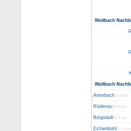
Weilbach Nach
R
R
K
Weilbach Nach
Amorbach
2.8 km
Rüdenau
5.8 km
Bürgstadt
6.5 km
Eichenbühl
9.3 km