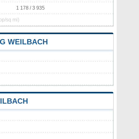
1 178 / 3 935
op/sq mi)
G WEILBACH
ILBACH