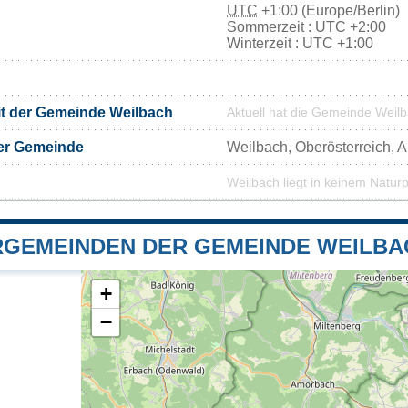
UTC
+1:00 (Europe/Berlin)
Sommerzeit : UTC +2:00
Winterzeit : UTC +1:00
it der Gemeinde Weilbach
Aktuell hat die Gemeinde Weil
er Gemeinde
Weilbach, Oberösterreich, A
Weilbach liegt in keinem Natur
GEMEINDEN DER GEMEINDE WEILBA
+
−