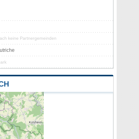
bach keine Partnergemeinden
utriche
park
CH