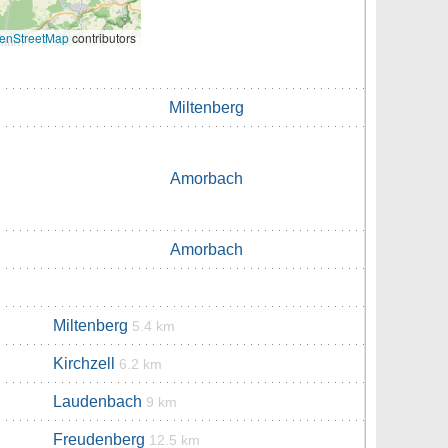
enStreetMap
contributors
Miltenberg
Amorbach
Amorbach
Miltenberg
5.4 km
Kirchzell
6.2 km
Laudenbach
9 km
Freudenberg
12.5 km