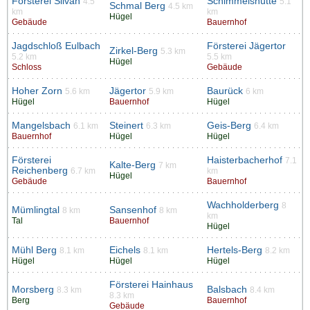
Försterei Silvan
Schimmelshütte
4.5
5.1
Schmal Berg
4.5 km
km
km
Hügel
Gebäude
Bauernhof
Jagdschloß Eulbach
Försterei Jägertor
Zirkel-Berg
5.3 km
5.2 km
5.5 km
Hügel
Schloss
Gebäude
Hoher Zorn
Jägertor
Baurück
5.6 km
5.9 km
6 km
Hügel
Bauernhof
Hügel
Mangelsbach
Steinert
Geis-Berg
6.1 km
6.3 km
6.4 km
Bauernhof
Hügel
Hügel
Försterei
Haisterbacherhof
7.1
Kalte-Berg
7 km
Reichenberg
6.7 km
km
Hügel
Gebäude
Bauernhof
Wachholderberg
8
Mümlingtal
Sansenhof
8 km
8 km
km
Tal
Bauernhof
Hügel
Mühl Berg
Eichels
Hertels-Berg
8.1 km
8.1 km
8.2 km
Hügel
Hügel
Hügel
Försterei Hainhaus
Morsberg
Balsbach
8.3 km
8.4 km
8.3 km
Berg
Bauernhof
Gebäude