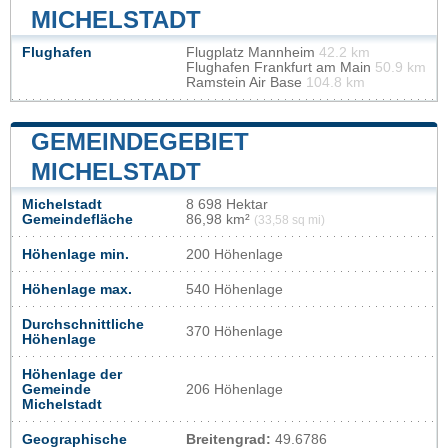
MICHELSTADT
Flughafen
Flugplatz Mannheim
42.2 km
Flughafen Frankfurt am Main
50.9 km
Ramstein Air Base
104.8 km
GEMEINDEGEBIET
MICHELSTADT
Michelstadt
8 698 Hektar
Gemeindefläche
86,98 km²
(33,58 sq mi)
Höhenlage min.
200 Höhenlage
Höhenlage max.
540 Höhenlage
Durchschnittliche
370 Höhenlage
Höhenlage
Höhenlage der
Gemeinde
206 Höhenlage
Michelstadt
Geographische
Breitengrad:
49.6786