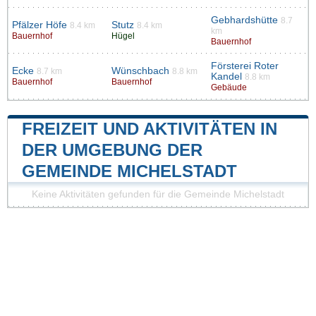
Gebhardshütte
8.7
Pfälzer Höfe
Stutz
8.4 km
8.4 km
km
Bauernhof
Hügel
Bauernhof
Försterei Roter
Ecke
Wünschbach
8.7 km
8.8 km
Kandel
8.8 km
Bauernhof
Bauernhof
Gebäude
FREIZEIT UND AKTIVITÄTEN IN
DER UMGEBUNG DER
GEMEINDE MICHELSTADT
Keine Aktivitäten gefunden für die Gemeinde Michelstadt