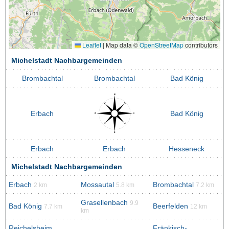
Leaflet
|
Map data ©
OpenStreetMap
contributors
Michelstadt Nachbargemeinden
Brombachtal
Brombachtal
Bad König
Erbach
Bad König
Erbach
Erbach
Hesseneck
Michelstadt Nachbargemeinden
Erbach
Mossautal
Brombachtal
2 km
5.8 km
7.2 km
Grasellenbach
9.9
Bad König
Beerfelden
7.7 km
12 km
km
Reichelsheim
Fränkisch-