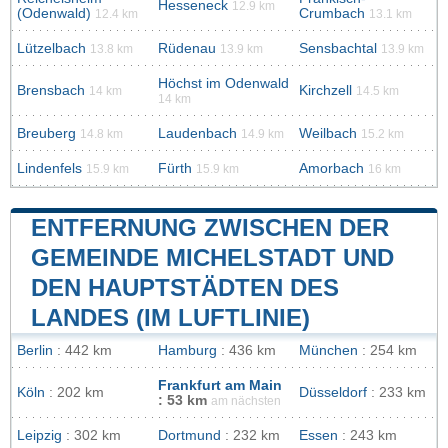
Hesseneck
12.9 km
(Odenwald)
Crumbach
12.4 km
13.1 km
Lützelbach
Rüdenau
Sensbachtal
13.8 km
13.9 km
13.9 km
Höchst im Odenwald
Brensbach
Kirchzell
14 km
14.5 km
14 km
Breuberg
Laudenbach
Weilbach
14.8 km
14.9 km
15.2 km
Lindenfels
Fürth
Amorbach
15.9 km
15.9 km
16 km
ENTFERNUNG ZWISCHEN DER
GEMEINDE MICHELSTADT UND
DEN HAUPTSTÄDTEN DES
LANDES (IM LUFTLINIE)
Berlin
: 442 km
Hamburg
: 436 km
München
: 254 km
Frankfurt am Main
Köln
: 202 km
Düsseldorf
: 233 km
: 53 km
am nächsten
Leipzig
: 302 km
Dortmund
: 232 km
Essen
: 243 km