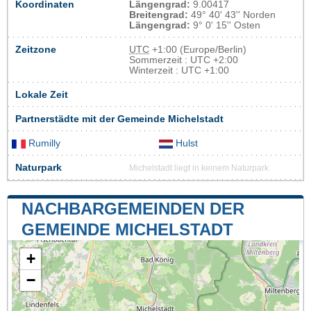
Koordinaten
Längengrad:
9.00417
Breitengrad:
49° 40' 43'' Norden
Längengrad:
9° 0' 15'' Osten
Zeitzone
UTC
+1:00 (Europe/Berlin)
Sommerzeit : UTC +2:00
Winterzeit : UTC +1:00
Lokale Zeit
Partnerstädte mit der Gemeinde Michelstadt
Rumilly
Hulst
Naturpark
Michelstadt liegt in keinem Naturpark
NACHBARGEMEINDEN DER
GEMEINDE MICHELSTADT
+
−