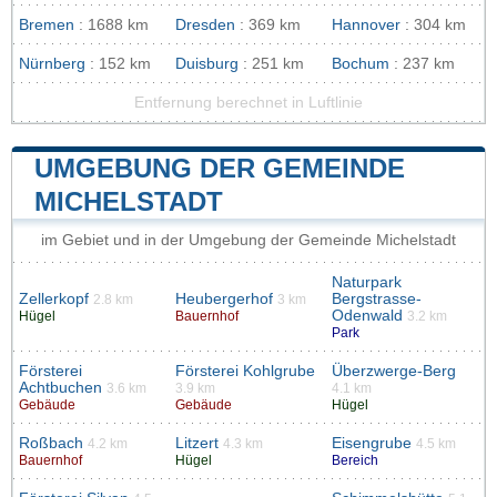
Bremen
: 1688 km
Dresden
: 369 km
Hannover
: 304 km
Nürnberg
: 152 km
Duisburg
: 251 km
Bochum
: 237 km
Entfernung berechnet in Luftlinie
UMGEBUNG DER GEMEINDE
MICHELSTADT
im Gebiet und in der Umgebung der Gemeinde Michelstadt
Naturpark
Zellerkopf
Heubergerhof
Bergstrasse-
2.8 km
3 km
Odenwald
Hügel
Bauernhof
3.2 km
Park
Försterei
Försterei Kohlgrube
Überzwerge-Berg
Achtbuchen
3.6 km
3.9 km
4.1 km
Gebäude
Gebäude
Hügel
Roßbach
Litzert
Eisengrube
4.2 km
4.3 km
4.5 km
Bauernhof
Hügel
Bereich