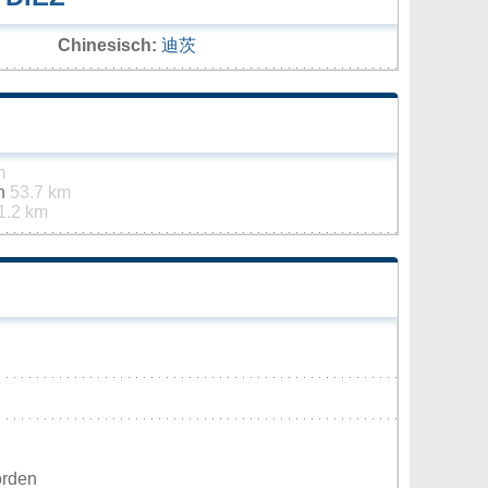
Chinesisch:
迪茨
m
in
53.7 km
1.2 km
orden