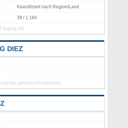
Klassifiziert nach Region/Land
39 / 1 164
7 pop/sq mi)
G DIEZ
mit der gleichen Postleitzahl)
EZ