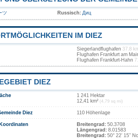
ーツ
Russisch:
Диц
RTMÖGLICHKEITEN IM DIEZ
Siegerlandflughafen
37.8 k
Flughafen Frankfurt am Ma
Flughafen Frankfurt-Hahn
7
EGEBIET DIEZ
läche
1 241 Hektar
12,41 km²
(4,79 sq mi)
Gemeinde Diez
110 Höhenlage
Koordinaten
Breitengrad:
50.3708
Längengrad:
8.01583
Breitengrad:
50° 22' 15'' N