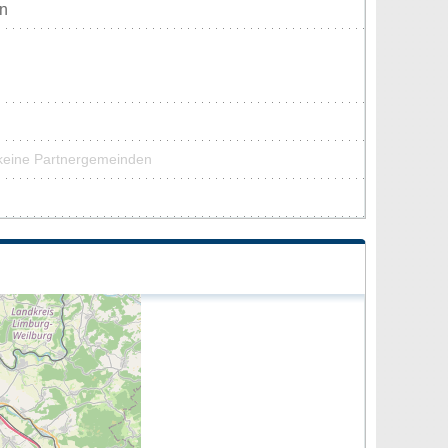
en
 keine Partnergemeinden