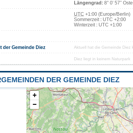
Längengrad:
8° 0' 57'' Ost
UTC
+1:00 (Europe/Berlin)
Sommerzeit : UTC +2:00
Winterzeit : UTC +1:00
it der Gemeinde Diez
Aktuell hat die Gemeinde Diez
Diez liegt in keinem Naturpark
GEMEINDEN DER GEMEINDE DIEZ
+
−