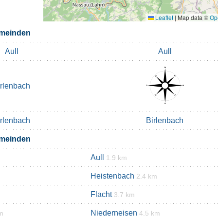
Leaflet
|
Map data ©
Op
emeinden
Aull
Aull
irlenbach
irlenbach
Birlenbach
emeinden
Aull
1.9 km
Heistenbach
2.4 km
Flacht
3.7 km
Niederneisen
m
4.5 km