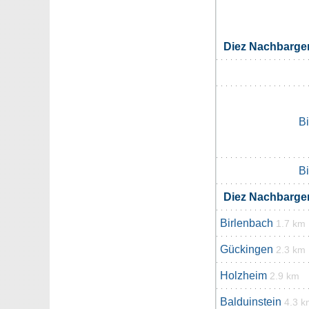
Diez Nachbarg
B
B
Diez Nachbarg
Birlenbach
1.7 km
Gückingen
2.3 km
Holzheim
2.9 km
Balduinstein
4.3 k