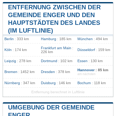
ENTFERNUNG ZWISCHEN DER
GEMEINDE ENGER UND DEN
HAUPTSTÄDTEN DES LANDES
(IM LUFTLINIE)
Berlin
: 333 km
Hamburg
: 185 km
München
: 494 km
Frankfurt am Main
:
Köln
: 174 km
Düsseldorf
: 159 km
226 km
Leipzig
: 278 km
Dortmund
: 102 km
Essen
: 130 km
Hannover
: 85 km
Bremen
: 1452 km
Dresden
: 378 km
am nächsten
Nürnberg
: 347 km
Duisburg
: 146 km
Bochum
: 118 km
Entfernung berechnet in Luftlinie
UMGEBUNG DER GEMEINDE
ENGER