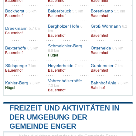
Bauernhof
Bauernhof
Bauernhof
Bockhorst
Balgerbrück
Borenkamp
5.5 km
5.5 km
5.5 km
Bauernhof
Bauernhof
Bauernhof
Bargholzer Höfe
Groß Wörmann
6
6.2
Dreekmann
5.7 km
km
km
Bauernhof
Bauernhof
Bauernhof
Schmeichler-Berg
Bexterhöfe
Otterheide
6.5 km
6.9 km
6.8 km
Bauernhof
Bauernhof
Hügel
Südspenge
Hoyelerheide
Guntemeier
7 km
7 km
7 km
Bauernhof
Bauernhof
Bauernhof
Vahrenhölzerhöfe
Kahler-Berg
Bahnhof Ahle
7.3 km
7.3 km
7.3 km
Hügel
Bahnhof
Bauernhof
FREIZEIT UND AKTIVITÄTEN IN
DER UMGEBUNG DER
GEMEINDE ENGER