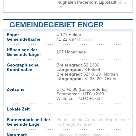
Flughafen Paderborn/Lippstadt
58.5
km
GEMEINDEGEBIET ENGER
Enger
4 121 Hektar
Gemeindefläche
41,21 km²
(15,91 sq mi)
Höhenlage der
107 Höhenlage
Gemeinde Enger
Geographische
Breitengrad:
52.1386
Koordinaten
Längengrad:
8.55554
Breitengrad:
52° 8' 19'' Norden
Längengrad:
8° 33' 20'' Osten
Zeitzone
UTC
+1:00 (Europe/Berlin)
Sommerzeit : UTC +2:00
Winterzeit : UTC +1:00
Lokale Zeit
Partnerstädte mit der
Aktuell hat die Gemeinde Enger keine
Gemeinde Enger
Partnergemeinden
Naturpark
Enger liegt in keinem Naturpark