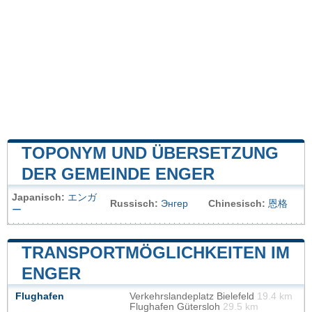
TOPONYM UND ÜBERSETZUNG
DER GEMEINDE ENGER
Japanisch:
エンガ
Russisch:
Энгер
Chinesisch:
恩格
ー
TRANSPORTMÖGLICHKEITEN IM
ENGER
Flughafen
Verkehrslandeplatz Bielefeld
19.4 km
Flughafen Gütersloh
29.5 km