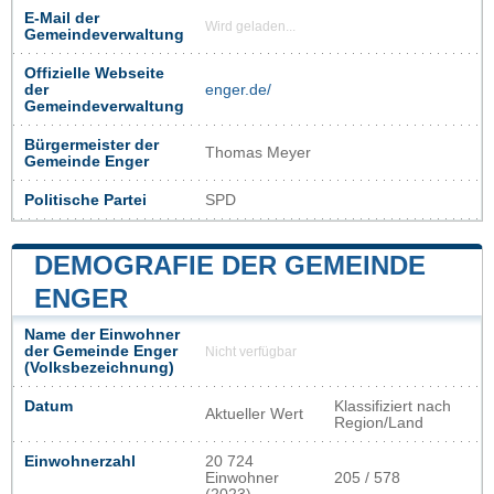
E-Mail der
Wird geladen...
Gemeindeverwaltung
Offizielle Webseite
der
enger.de/
Gemeindeverwaltung
Bürgermeister der
Thomas Meyer
Gemeinde Enger
Politische Partei
SPD
DEMOGRAFIE DER GEMEINDE
ENGER
Name der Einwohner
der Gemeinde Enger
Nicht verfügbar
(Volksbezeichnung)
Datum
Klassifiziert nach
Aktueller Wert
Region/Land
Einwohnerzahl
20 724
Einwohner
205 / 578