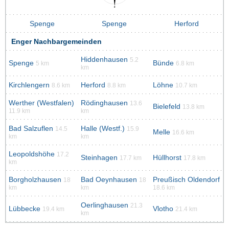
Spenge
Spenge
Herford
Enger Nachbargemeinden
Hiddenhausen
5.2
Spenge
Bünde
5 km
6.8 km
km
Kirchlengern
Herford
Löhne
8.6 km
8.8 km
10.7 km
Werther (Westfalen)
Rödinghausen
13.6
Bielefeld
13.8 km
11.9 km
km
Bad Salzuflen
Halle (Westf.)
14.5
15.9
Melle
16.6 km
km
km
Leopoldshöhe
17.2
Steinhagen
Hüllhorst
17.7 km
17.8 km
km
Borgholzhausen
Bad Oeynhausen
Preußisch Oldendorf
18
18
km
km
18.6 km
Oerlinghausen
21.3
Lübbecke
Vlotho
19.4 km
21.4 km
km