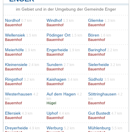
im Gebiet und in der Umgebung der Gemeinde Enger
Nordhof
Windhof
Gliemke
0.7 km
1.3 km
1.3 km
Bauernhof
Bauernhof
Bauernhof
Wellensiek
Pödinger Ort
Bören
1.5 km
1.5 km
1.6 km
Bauernhof
Bauernhof
Bauernhof
Meierhöfe
Engerheide
Baringhof
1.9 km
1.9 km
2.2 km
Bauernhof
Bauernhof
Bauernhof
Kleinensiele
Sundern
Sielerheide
2.4 km
2.7 km
3.2 km
Bauernhof
Bauernhof
Bauernhof
Ringsthof
Kaishagen
Südholz
3.2 km
3.4 km
3.5 km
Bauernhof
Bauernhof
Bauernhof
Westerhausen
Auf dem Hagen
Söttringhausen
4.2
4.2
4.2
km
km
km
Bauernhof
Hügel
Bauernhof
Ellersiek
Uphof
Gut Bustedt
4.3 km
4.4 km
4.7 km
Bauernhof
Bauernhof
Bauernhof
Dreyerheide
Werburg
Mühlenburg
4.9 km
5.2 km
5.5 km