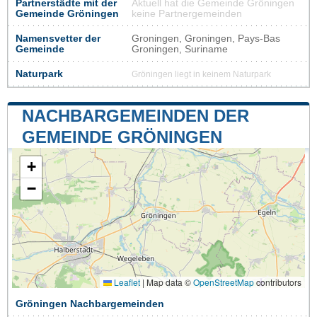
Partnerstädte mit der
Aktuell hat die Gemeinde Gröningen
Gemeinde Gröningen
keine Partnergemeinden
Namensvetter der
Groningen, Groningen, Pays-Bas
Gemeinde
Groningen, Suriname
Naturpark
Gröningen liegt in keinem Naturpark
NACHBARGEMEINDEN DER
GEMEINDE GRÖNINGEN
+
−
Leaflet
|
Map data ©
OpenStreetMap
contributors
Gröningen Nachbargemeinden