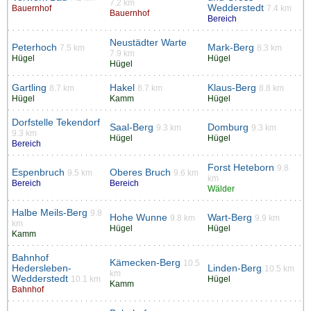
7.2 km
Wedderstedt
Bauernhof
7.4 km
Bauernhof
Bereich
Neustädter Warte
Peterhoch
Mark-Berg
7.5 km
8.3 km
7.9 km
Hügel
Hügel
Hügel
Gartling
Hakel
Klaus-Berg
8.7 km
8.7 km
8.8 km
Hügel
Kamm
Hügel
Dorfstelle Tekendorf
Saal-Berg
Domburg
9.3 km
9.3 km
9.3 km
Hügel
Hügel
Bereich
Forst Heteborn
9.8
Espenbruch
Oberes Bruch
9.5 km
9.6 km
km
Bereich
Bereich
Wälder
Halbe Meils-Berg
9.8
Hohe Wunne
Wart-Berg
9.8 km
9.9 km
km
Hügel
Hügel
Kamm
Bahnhof
Kämecken-Berg
10.5
Hedersleben-
Linden-Berg
10.5 km
km
Wedderstedt
10.1 km
Hügel
Kamm
Bahnhof