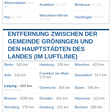
Wolmirsleben
18.4
Ausleben
Bördeaue
18.7 km
19.1 km
km
Wanzleben-Börde
Huy
Hecklingen
21.1 km
22.6 km
21.1 km
ENTFERNUNG ZWISCHEN DER
GEMEINDE GRÖNINGEN UND
DEN HAUPTSTÄDTEN DES
LANDES (IM LUFTLINIE)
Berlin
: 163 km
Hamburg
: 198 km
München
: 423 km
Frankfurt am Main
:
Köln
: 316 km
Düsseldorf
: 317 km
270 km
Leipzig
: 104 km
Dortmund
: 263 km
Essen
: 295 km
am nächsten
Bremen
: 1590 km
Dresden
: 201 km
Hannover
: 112 km
Nürnberg
: 276 km
Duisburg
: 312 km
Bochum
: 280 km