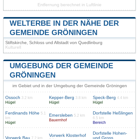
Entfernung berechnet in Luftlinie
WELTERBE IN DER NÄHE DER
GEMEINDE GRÖNINGEN
Stiftskirche, Schloss und Altstadt von Quedlinburg
Kulturell
UMGEBUNG DER GEMEINDE
GRÖNINGEN
im Gebiet und in der Umgebung der Gemeinde Gröningen
Ossoch
Kepper-Berg
Speck-Berg
3.2 km
3.8 km
4.4 km
Hügel
Hügel
Hügel
Ferdinands Höhe
Dorfstelle Heßlingen
5.1
Emersleben
5.2 km
km
6.5 km
Bauernhof
Hügel
Bereich
Dorfstelle Hohen-
Vorwerk Klosterhof
Vorwerk Bau
und Gross
7.2 km