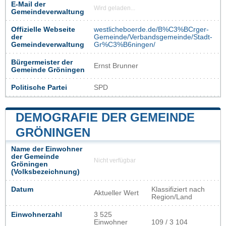
E-Mail der
Wird geladen...
Gemeindeverwaltung
Offizielle Webseite
westlicheboerde.de/B%C3%BCrger-
der
Gemeinde/Verbandsgemeinde/Stadt-
Gemeindeverwaltung
Gr%C3%B6ningen/
Bürgermeister der
Ernst Brunner
Gemeinde Gröningen
Politische Partei
SPD
DEMOGRAFIE DER GEMEINDE
GRÖNINGEN
Name der Einwohner
der Gemeinde
Nicht verfügbar
Gröningen
(Volksbezeichnung)
Datum
Klassifiziert nach
Aktueller Wert
Region/Land
Einwohnerzahl
3 525
Einwohner
109 / 3 104