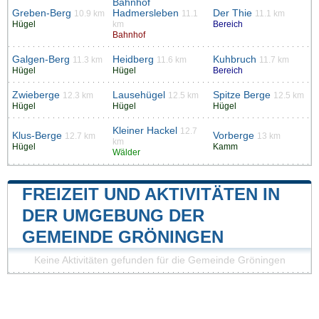
Bahnhof
Greben-Berg
Hadmersleben
Der Thie
10.9 km
11.1
11.1 km
Hügel
km
Bereich
Bahnhof
Galgen-Berg
Heidberg
Kuhbruch
11.3 km
11.6 km
11.7 km
Hügel
Hügel
Bereich
Zwieberge
Lausehügel
Spitze Berge
12.3 km
12.5 km
12.5 km
Hügel
Hügel
Hügel
Kleiner Hackel
12.7
Klus-Berge
Vorberge
12.7 km
13 km
km
Hügel
Kamm
Wälder
FREIZEIT UND AKTIVITÄTEN IN
DER UMGEBUNG DER
GEMEINDE GRÖNINGEN
Keine Aktivitäten gefunden für die Gemeinde Gröningen