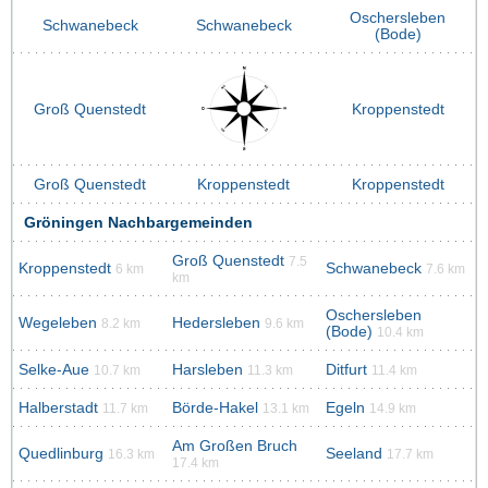
Oschersleben
Schwanebeck
Schwanebeck
(Bode)
Groß Quenstedt
Kroppenstedt
Groß Quenstedt
Kroppenstedt
Kroppenstedt
Gröningen Nachbargemeinden
Groß Quenstedt
7.5
Kroppenstedt
Schwanebeck
6 km
7.6 km
km
Oschersleben
Wegeleben
Hedersleben
8.2 km
9.6 km
(Bode)
10.4 km
Selke-Aue
Harsleben
Ditfurt
10.7 km
11.3 km
11.4 km
Halberstadt
Börde-Hakel
Egeln
11.7 km
13.1 km
14.9 km
Am Großen Bruch
Quedlinburg
Seeland
16.3 km
17.7 km
17.4 km