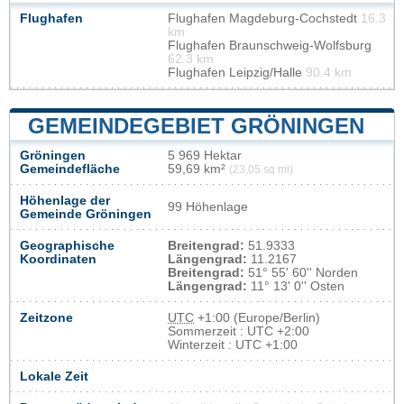
Flughafen
Flughafen Magdeburg-Cochstedt
16.3
km
Flughafen Braunschweig-Wolfsburg
62.3 km
Flughafen Leipzig/Halle
90.4 km
GEMEINDEGEBIET GRÖNINGEN
Gröningen
5 969 Hektar
Gemeindefläche
59,69 km²
(23,05 sq mi)
Höhenlage der
99 Höhenlage
Gemeinde Gröningen
Geographische
Breitengrad:
51.9333
Koordinaten
Längengrad:
11.2167
Breitengrad:
51° 55' 60'' Norden
Längengrad:
11° 13' 0'' Osten
Zeitzone
UTC
+1:00 (Europe/Berlin)
Sommerzeit : UTC +2:00
Winterzeit : UTC +1:00
Lokale Zeit