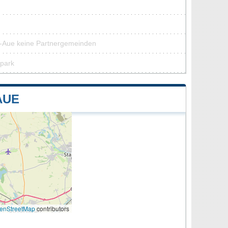
e-Aue keine Partnergemeinden
rpark
AUE
enStreetMap
contributors