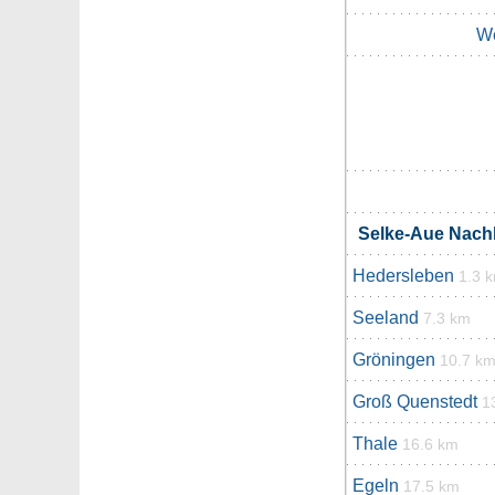
W
Selke-Aue Nac
Hedersleben
1.3 
Seeland
7.3 km
Gröningen
10.7 k
Groß Quenstedt
1
Thale
16.6 km
Egeln
17.5 km