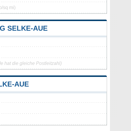
p/sq mi)
G SELKE-AUE
 hat die gleiche Postleitzahl)
LKE-AUE