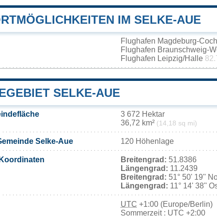
RTMÖGLICHKEITEN IM SELKE-AUE
Flughafen Magdeburg-Coch
Flughafen Braunschweig-W
Flughafen Leipzig/Halle
82.
EGEBIET SELKE-AUE
indefläche
3 672 Hektar
36,72 km²
(14,18 sq mi)
Gemeinde Selke-Aue
120 Höhenlage
Koordinaten
Breitengrad:
51.8386
Längengrad:
11.2439
Breitengrad:
51° 50' 19'' N
Längengrad:
11° 14' 38'' O
UTC
+1:00 (Europe/Berlin)
Sommerzeit : UTC +2:00