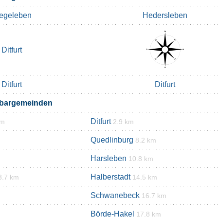
egeleben
Hedersleben
Ditfurt
Ditfurt
Ditfurt
hbargemeinden
Ditfurt
km
2.9 km
Quedlinburg
8.2 km
Harsleben
m
10.8 km
Halberstadt
3.7 km
14.5 km
Schwanebeck
16.7 km
Börde-Hakel
17.8 km