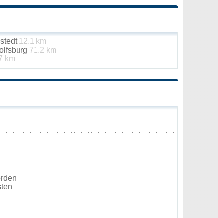
stedt
12.1 km
olfsburg
71.2 km
7 km
orden
sten