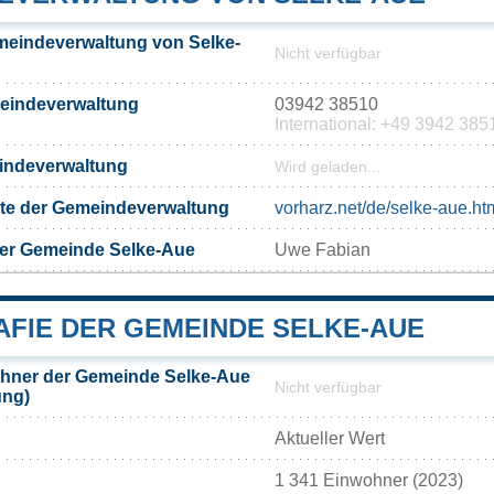
meindeverwaltung von Selke-
Nicht verfügbar
meindeverwaltung
03942 38510
International: +49 3942 385
eindeverwaltung
Wird geladen...
eite der Gemeindeverwaltung
vorharz.net/de/selke-aue.ht
der Gemeinde Selke-Aue
Uwe Fabian
FIE DER GEMEINDE SELKE-AUE
hner der Gemeinde Selke-Aue
Nicht verfügbar
ung)
Aktueller Wert
1 341 Einwohner (2023)