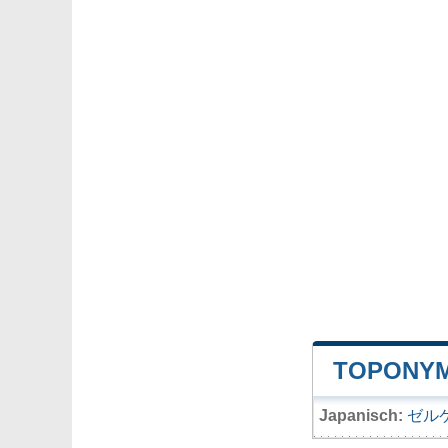
TOPONYM
Japanisch:
ゼル