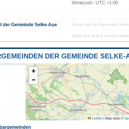
Winterzeit : UTC +1:00
it der Gemeinde Selke-Aue
Aktuell hat die Gemeinde Selk
Selke-Aue liegt in keinem Natu
GEMEINDEN DER GEMEINDE SELKE-
+
−
Leaflet
|
Map data ©
Op
hbargemeinden