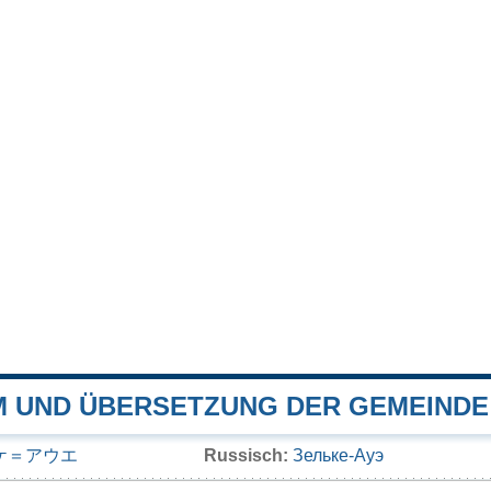
 UND ÜBERSETZUNG DER GEMEINDE
ケ＝アウエ
Russisch:
Зельке-Ауэ