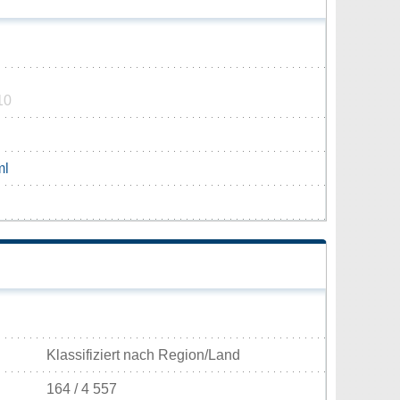
10
ml
Klassifiziert nach Region/Land
164 / 4 557