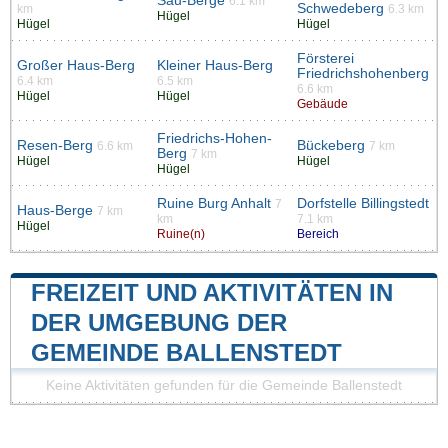
Sau-Berge
6.1 km
Schwedeberg
km
6.3 km
Hügel
Hügel
Hügel
Försterei
Großer Haus-Berg
Kleiner Haus-Berg
Friedrichshohenberg
6.4 km
6.5 km
6.6 km
Hügel
Hügel
Gebäude
Friedrichs-Hohen-
Resen-Berg
Bückeberg
6.6 km
7 km
Berg
7 km
Hügel
Hügel
Hügel
Ruine Burg Anhalt
Dorfstelle Billingstedt
7
Haus-Berge
7 km
km
7.1 km
Hügel
Ruine(n)
Bereich
FREIZEIT UND AKTIVITÄTEN IN
DER UMGEBUNG DER
GEMEINDE BALLENSTEDT
Keine Aktivitäten gefunden für die Gemeinde Ballenstedt