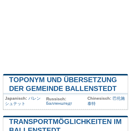
TOPONYM UND ÜBERSETZUNG
DER GEMEINDE BALLENSTEDT
Japanisch:
バレン
Chinesisch:
巴伦施
Russisch:
Балленштедт
シュテット
泰特
TRANSPORTMÖGLICHKEITEN IM
BALLENSTEDT