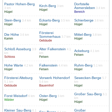
Pastor Hohen-Berg
Dorfstelle
Kirch-Berg
3 km
Asmersleben
3 km
3.4 km
Hügel
Hügel
Bereich
Stein-Berg
Eckarts-Berg
Schierberge
3.4 km
3.5 km
3.6 km
Hügel
Hügel
Hügel
Försterei
Die Höhe
Mittel-Berg
3.6 km
3.8 km
Sommerhaus
3.7 km
Kamm
Hügel
Gebäude
Schloß Asseburg
Alter Falkenstein
3.9
4.1
Ackeburg
4.1 km
km
km
Felsen
Schloss
Felsen
Hohe Warte
Falkenstein
Ruhm-Berg
4.2 km
4.4 km
5.1 km
Hügel
Felsen
Hügel
Försterei Alteburg
Vorwerk Hohendorf
Sewecken-Berge
5.7
5.1 km
5.6 km
km
Gebäude
Bauernhof
Hügel
Großer Sau-Berg
6.1
Forst Meisdorf
Oster-Berg
6 km
6 km
km
Wälder
Hügel
Hügel
Kleiner Sau-Berg
Großer
6.1