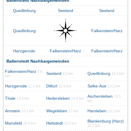
Ballenstedt Nachbargemeinden
Quedlinburg
Seeland
Seeland
Quedlinburg
Falkenstein/Harz
Harzgerode
Falkenstein/Harz
Falkenstein/Harz
Ballenstedt Nachbargemeinden
Falkenstein/Harz
5.6
Seeland
Quedlinburg
8.2 km
10.1 km
km
Harzgerode
Ditfurt
Selke-Aue
11.1 km
12.6 km
13.2 km
Aschersleben
15.5
Thale
Hedersleben
13.4 km
14.5 km
km
Arnstein
Wegeleben
Harsleben
16.3 km
17 km
19.1 km
Blankenburg (Harz)
Mansfeld
Hettstedt
20.5 km
20.6 km
20.7 km