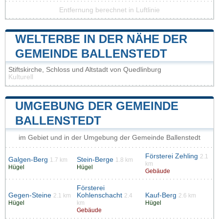
Entfernung berechnet in Luftlinie
WELTERBE IN DER NÄHE DER
GEMEINDE BALLENSTEDT
Stiftskirche, Schloss und Altstadt von Quedlinburg
Kulturell
UMGEBUNG DER GEMEINDE
BALLENSTEDT
im Gebiet und in der Umgebung der Gemeinde Ballenstedt
Försterei Zehling
2.1
Galgen-Berg
Stein-Berge
1.7 km
1.8 km
km
Hügel
Hügel
Gebäude
Försterei
Gegen-Steine
Kohlenschacht
Kauf-Berg
2.1 km
2.4
2.6 km
Hügel
km
Hügel
Gebäude