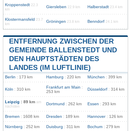
Kroppenstedt
22.3
Giersleben
Halberstadt
22.9 km
23.4 km
km
Klostermansfeld
23.7
Gröningen
Benndorf
23.8 km
24.1 km
km
ENTFERNUNG ZWISCHEN DER
GEMEINDE BALLENSTEDT UND
DEN HAUPTSTÄDTEN DES
LANDES (IM LUFTLINIE)
Berlin
: 173 km
Hamburg
: 220 km
München
: 399 km
Frankfurt am Main
:
Köln
: 310 km
Düsseldorf
: 314 km
253 km
Leipzig
: 89 km
am
Dortmund
: 262 km
Essen
: 293 km
nächsten
Bremen
: 1608 km
Dresden
: 189 km
Hannover
: 126 km
Nürnberg
: 252 km
Duisburg
: 311 km
Bochum
: 279 km