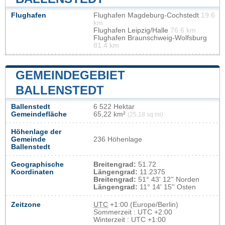
Flughafen
Flughafen Magdeburg-Cochstedt
19.6
km
Flughafen Leipzig/Halle
76.6 km
Flughafen Braunschweig-Wolfsburg
81.4 km
GEMEINDEGEBIET
BALLENSTEDT
Ballenstedt
6 522 Hektar
Gemeindefläche
65,22 km²
(25,18 sq mi)
Höhenlage der
Gemeinde
236 Höhenlage
Ballenstedt
Geographische
Breitengrad:
51.72
Koordinaten
Längengrad:
11.2375
Breitengrad:
51° 43' 12'' Norden
Längengrad:
11° 14' 15'' Osten
Zeitzone
UTC
+1:00 (Europe/Berlin)
Sommerzeit : UTC +2:00
Winterzeit : UTC +1:00