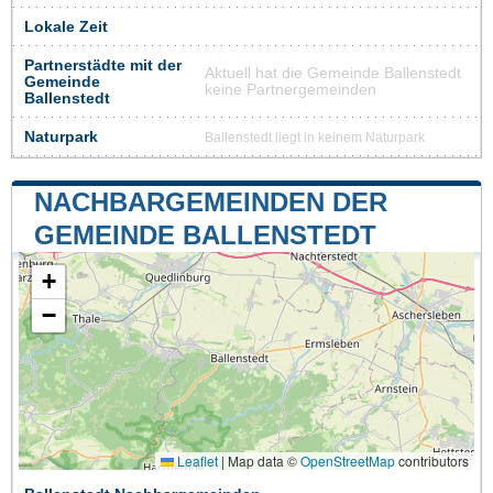
Lokale Zeit
Partnerstädte mit der
Aktuell hat die Gemeinde Ballenstedt
Gemeinde
keine Partnergemeinden
Ballenstedt
Naturpark
Ballenstedt liegt in keinem Naturpark
NACHBARGEMEINDEN DER
GEMEINDE BALLENSTEDT
+
−
Leaflet
|
Map data ©
OpenStreetMap
contributors