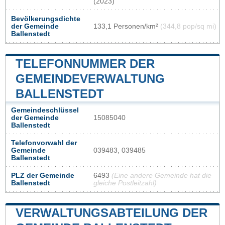
(2023)
Bevölkerungsdichte
der Gemeinde
133,1 Personen/km²
(344,8 pop/sq mi)
Ballenstedt
TELEFONNUMMER DER
GEMEINDEVERWALTUNG
BALLENSTEDT
Gemeindeschlüssel
der Gemeinde
15085040
Ballenstedt
Telefonvorwahl der
Gemeinde
039483, 039485
Ballenstedt
PLZ der Gemeinde
6493
(Eine andere Gemeinde hat die
Ballenstedt
gleiche Postleitzahl)
VERWALTUNGSABTEILUNG DER