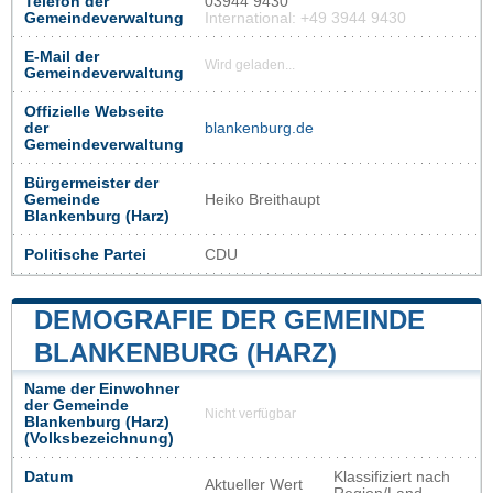
Telefon der
03944 9430
Gemeindeverwaltung
International: +49 3944 9430
E-Mail der
Wird geladen...
Gemeindeverwaltung
Offizielle Webseite
der
blankenburg.de
Gemeindeverwaltung
Bürgermeister der
Gemeinde
Heiko Breithaupt
Blankenburg (Harz)
Politische Partei
CDU
DEMOGRAFIE DER GEMEINDE
BLANKENBURG (HARZ)
Name der Einwohner
der Gemeinde
Nicht verfügbar
Blankenburg (Harz)
(Volksbezeichnung)
Datum
Klassifiziert nach
Aktueller Wert