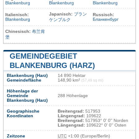
Blankenburg
Blankenburg
Blankenburg
Japanisch:
ブラン
Italienisch:
Russisch:
Blankenburg
Бланкенбург
ケンブルク
Chinesisch:
布兰肯
堡
GEMEINDEGEBIET
BLANKENBURG (HARZ)
Blankenburg (Harz)
14 890 Hektar
Gemeindefläche
148,90 km²
(57,49 sq mi)
Höhenlage der
Gemeinde
288 Höhenlage
Blankenburg (Harz)
Geographische
Breitengrad:
517953
Koordinaten
Längengrad:
109622
Breitengrad:
517953° 0' 0'' Norden
Längengrad:
109622° 0' 0'' Osten
Zeitzone
UTC
+1:00 (Europe/Berlin)