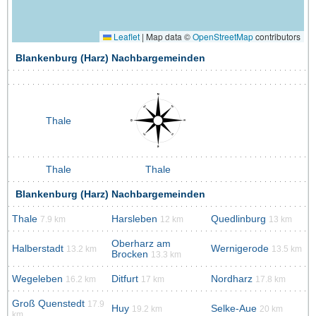
Leaflet
|
Map data ©
OpenStreetMap
contributors
Blankenburg (Harz) Nachbargemeinden
Thale
Thale
Thale
Blankenburg (Harz) Nachbargemeinden
Thale
Harsleben
Quedlinburg
7.9 km
12 km
13 km
Oberharz am
Halberstadt
Wernigerode
13.2 km
13.5 km
Brocken
13.3 km
Wegeleben
Ditfurt
Nordharz
16.2 km
17 km
17.8 km
Groß Quenstedt
17.9
Huy
Selke-Aue
19.2 km
20 km
km