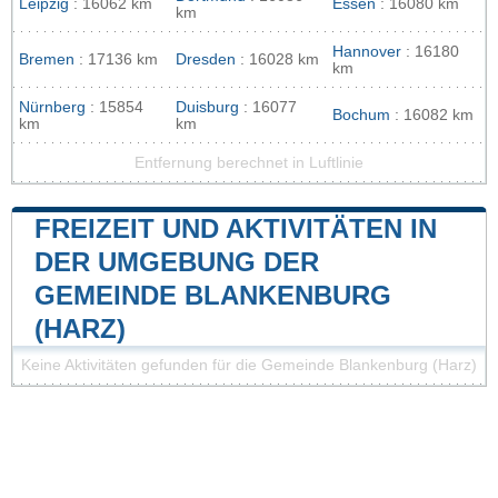
Leipzig
: 16062 km
Essen
: 16080 km
km
Hannover
: 16180
Bremen
: 17136 km
Dresden
: 16028 km
km
Nürnberg
: 15854
Duisburg
: 16077
Bochum
: 16082 km
km
km
Entfernung berechnet in Luftlinie
FREIZEIT UND AKTIVITÄTEN IN
DER UMGEBUNG DER
GEMEINDE BLANKENBURG
(HARZ)
Keine Aktivitäten gefunden für die Gemeinde Blankenburg (Harz)