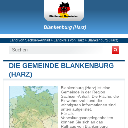
Blankenburg (Harz)
Land von Sachsen-Anhalt
>
Landkreis von Harz
>
Blankenburg (Harz)
DIE GEMEINDE BLANKENBURG
(HARZ)
Blankenburg (Harz) ist eine
Gemeinde in der Region
Sachsen-Anhalt. Die Fläche, die
Einwohnerzahl und die
wichtigsten Informationen sind
unten aufgelistet.
Für alle
Verwaltungsangelegenheiten
können Sie sich an das
Rathaus von Blankenburg