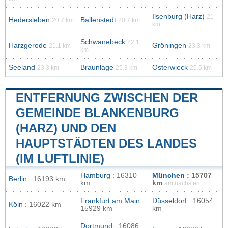
Ilsenburg (Harz)
21
Hedersleben
Ballenstedt
20.7 km
20.7 km
km
Schwanebeck
22.1
Harzgerode
Gröningen
21.1 km
23.3 km
km
Seeland
Braunlage
Osterwieck
23.3 km
25.3 km
25.5 km
ENTFERNUNG ZWISCHEN DER
GEMEINDE BLANKENBURG
(HARZ) UND DEN
HAUPTSTÄDTEN DES LANDES
(IM LUFTLINIE)
Hamburg
: 16310
München
: 15707
Berlin
: 16193 km
km
km
am nächsten
Frankfurt am Main
:
Düsseldorf
: 16054
Köln
: 16022 km
15929 km
km
Dortmund
: 16086