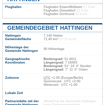
Flughafen
Flughafen Essen/Mülheim
17.3 km
Flughafen Düsseldorf
31.6 km
Flughafen Dortmund
32.4 km
GEMEINDEGEBIET HATTINGEN
Hattingen
7 140 Hektar
Gemeindefläche
71,40 km²
(27,57 sq mi)
Höhenlage der
90 Höhenlage
Gemeinde Hattingen
Geographische
Breitengrad:
51.4011
Koordinaten
Längengrad:
7.18483
Breitengrad:
51° 24' 4'' Norden
Längengrad:
7° 11' 5'' Osten
Zeitzone
UTC
+1:00 (Europe/Berlin)
Sommerzeit : UTC +2:00
Winterzeit : UTC +1:00
Lokale Zeit
Partnerstädte mit der
Aktuell hat die Gemeinde Hattingen
Gemeinde Hattingen
keine Partnergemeinden