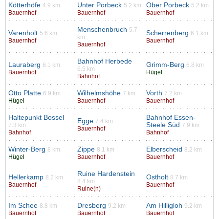
Kötterhöfe
Unter Porbeck
Ober Porbeck
4.9 km
5.2 km
5.2 km
Bauernhof
Bauernhof
Bauernhof
Menschenbruch
5.7
Varenholt
Scherrenberg
5.6 km
6.1 km
km
Bauernhof
Bauernhof
Bauernhof
Bahnhof Herbede
Lauraberg
Grimm-Berg
6.1 km
6.8 km
6.5 km
Bauernhof
Hügel
Bahnhof
Otto Platte
Wilhelmshöhe
Vorth
6.9 km
7 km
7.2 km
Hügel
Bauernhof
Bauernhof
Haltepunkt Bossel
Bahnhof Essen-
Egge
7.4 km
Steele Süd
7.3 km
7.9 km
Bauernhof
Bahnhof
Bahnhof
Winter-Berg
Zippe
Elberscheid
8 km
8.1 km
8.2 km
Hügel
Bauernhof
Bauernhof
Ruine Hardenstein
Hellerkamp
Ostholt
8.2 km
8.7 km
8.4 km
Bauernhof
Bauernhof
Ruine(n)
Im Schee
Dresberg
Am Hilligloh
8.8 km
9.2 km
9.2 km
Bauernhof
Bauernhof
Bauernhof