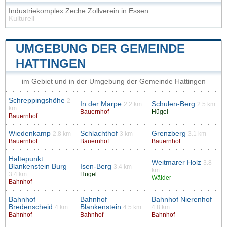
Industriekomplex Zeche Zollverein in Essen
Kulturell
UMGEBUNG DER GEMEINDE
HATTINGEN
im Gebiet und in der Umgebung der Gemeinde Hattingen
Schreppingshöhe
2
In der Marpe
Schulen-Berg
2.2 km
2.5 km
km
Bauernhof
Hügel
Bauernhof
Wiedenkamp
Schlachthof
Grenzberg
2.8 km
3 km
3.1 km
Bauernhof
Bauernhof
Bauernhof
Haltepunkt
Weitmarer Holz
3.8
Blankenstein Burg
Isen-Berg
3.4 km
km
3.4 km
Hügel
Wälder
Bahnhof
Bahnhof
Bahnhof
Bahnhof Nierenhof
Bredenscheid
Blankenstein
4 km
4.5 km
4.8 km
Bahnhof
Bahnhof
Bahnhof