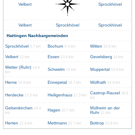
Velbert
Sprockhövel
Velbert
Sprockhövel
Sprockhövel
Hattingen Nachbargemeinden
Sprockhövel
Bochum
Witten
5.7 km
9.3 km
10.9 km
Velbert
Essen
Gevelsberg
12 km
13.4 km
14 km
Wetter (Ruhr)
14.4
Schwelm
Wuppertal
15 km
15.9 km
km
Herne
Ennepetal
Wülfrath
15.9 km
16.7 km
16.8 km
Castrop-Rauxel
18.9
Herdecke
Heiligenhaus
17.3 km
17.3 km
km
Gelsenkirchen
Mülheim an der
19.4
Hagen
20.7 km
Ruhr
km
21 km
Herten
Mettmann
Bottrop
22.4 km
22.7 km
22.8 km