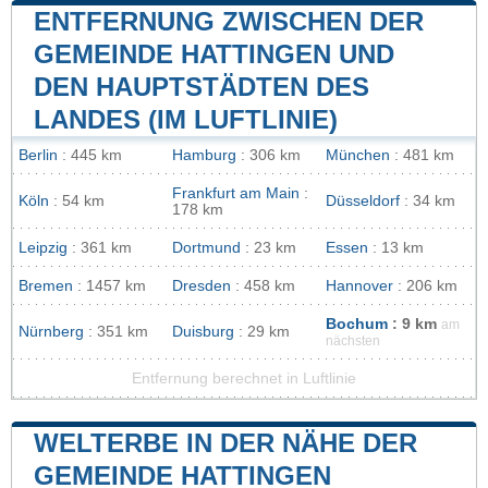
ENTFERNUNG ZWISCHEN DER
GEMEINDE HATTINGEN UND
DEN HAUPTSTÄDTEN DES
LANDES (IM LUFTLINIE)
Berlin
: 445 km
Hamburg
: 306 km
München
: 481 km
Frankfurt am Main
:
Köln
: 54 km
Düsseldorf
: 34 km
178 km
Leipzig
: 361 km
Dortmund
: 23 km
Essen
: 13 km
Bremen
: 1457 km
Dresden
: 458 km
Hannover
: 206 km
Bochum
: 9 km
am
Nürnberg
: 351 km
Duisburg
: 29 km
nächsten
Entfernung berechnet in Luftlinie
WELTERBE IN DER NÄHE DER
GEMEINDE HATTINGEN