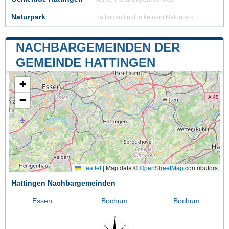
Naturpark
Hattingen liegt in keinem Naturpark
NACHBARGEMEINDEN DER
GEMEINDE HATTINGEN
+
−
Leaflet
|
Map data ©
OpenStreetMap
contributors
Hattingen Nachbargemeinden
Essen
Bochum
Bochum