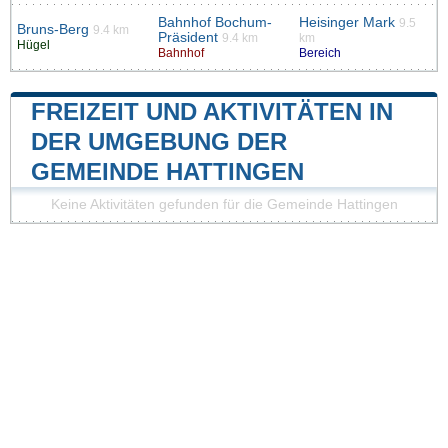
Bahnhof Bochum-
Heisinger Mark
9.5
Bruns-Berg
9.4 km
Präsident
9.4 km
km
Hügel
Bahnhof
Bereich
FREIZEIT UND AKTIVITÄTEN IN
DER UMGEBUNG DER
GEMEINDE HATTINGEN
Keine Aktivitäten gefunden für die Gemeinde Hattingen