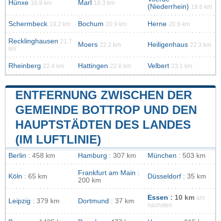
Hünxe
Marl
16.9 km
18.3 km
(Niederrhein)
18.6 km
Schermbeck
Bochum
Herne
19.2 km
20.9 km
20.9 km
Recklinghausen
21.7
Moers
Heiligenhaus
22.2 km
22.3 km
km
Rheinberg
Hattingen
Velbert
22.4 km
22.8 km
23.1 km
ENTFERNUNG ZWISCHEN DER
GEMEINDE BOTTROP UND DEN
HAUPTSTÄDTEN DES LANDES
(IM LUFTLINIE)
Berlin
: 458 km
Hamburg
: 307 km
München
: 503 km
Frankfurt am Main
:
Köln
: 65 km
Düsseldorf
: 35 km
200 km
Essen
: 10 km
am
Leipzig
: 379 km
Dortmund
: 37 km
nächsten