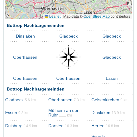
Leaflet
|
Map data ©
OpenStreetMap
contributors
Bottrop Nachbargemeinden
Dinslaken
Gladbeck
Gladbeck
Oberhausen
Gladbeck
Oberhausen
Oberhausen
Essen
Bottrop Nachbargemeinden
Gladbeck
Oberhausen
Gelsenkirchen
5.6 km
7.3 km
9 km
Mülheim an der
Essen
Dinslaken
9.8 km
13.9 km
Ruhr
11.1 km
Duisburg
Dorsten
Herten
14.9 km
16.3 km
16.8 km
Voerde