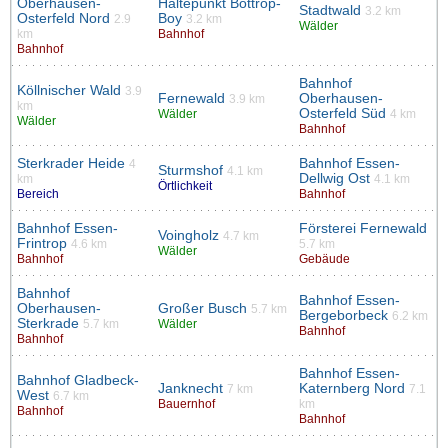
Oberhausen-
Haltepunkt Bottrop-
Stadtwald
3.2 km
Osterfeld Nord
Boy
2.9
3.2 km
Wälder
km
Bahnhof
Bahnhof
Bahnhof
Köllnischer Wald
3.9
Fernewald
Oberhausen-
3.9 km
km
Osterfeld Süd
Wälder
4 km
Wälder
Bahnhof
Sterkrader Heide
Bahnhof Essen-
4
Sturmshof
4.1 km
Dellwig Ost
km
4.1 km
Örtlichkeit
Bereich
Bahnhof
Bahnhof Essen-
Försterei Fernewald
Voingholz
4.7 km
Frintrop
4.6 km
5.7 km
Wälder
Bahnhof
Gebäude
Bahnhof
Bahnhof Essen-
Oberhausen-
Großer Busch
5.7 km
Bergeborbeck
6.2 km
Sterkrade
5.7 km
Wälder
Bahnhof
Bahnhof
Bahnhof Essen-
Bahnhof Gladbeck-
Janknecht
Katernberg Nord
7 km
7.1
West
6.7 km
Bauernhof
km
Bahnhof
Bahnhof