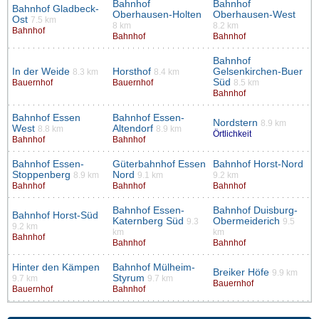
Bahnhof
Bahnhof
Bahnhof Gladbeck-
Oberhausen-Holten
Oberhausen-West
Ost
7.5 km
8 km
8.2 km
Bahnhof
Bahnhof
Bahnhof
Bahnhof
In der Weide
Horsthof
Gelsenkirchen-Buer
8.3 km
8.4 km
Süd
Bauernhof
Bauernhof
8.5 km
Bahnhof
Bahnhof Essen
Bahnhof Essen-
Nordstern
8.9 km
West
Altendorf
8.8 km
8.9 km
Örtlichkeit
Bahnhof
Bahnhof
Bahnhof Essen-
Güterbahnhof Essen
Bahnhof Horst-Nord
Stoppenberg
Nord
8.9 km
9.1 km
9.2 km
Bahnhof
Bahnhof
Bahnhof
Bahnhof Essen-
Bahnhof Duisburg-
Bahnhof Horst-Süd
Katernberg Süd
Obermeiderich
9.3
9.5
9.2 km
km
km
Bahnhof
Bahnhof
Bahnhof
Hinter den Kämpen
Bahnhof Mülheim-
Breiker Höfe
9.9 km
Styrum
9.7 km
9.7 km
Bauernhof
Bauernhof
Bahnhof