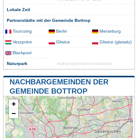
Lokale Zeit
Partnerstädte mit der Gemeinde Bottrop
Tourcoing
Berlin
Merseburg
Veszprém
Gliwice
Gliwice (gleiwitz)
Blackpool
Naturpark
Bottrop liegt in keinem Naturpark
NACHBARGEMEINDEN DER
GEMEINDE BOTTROP
+
−