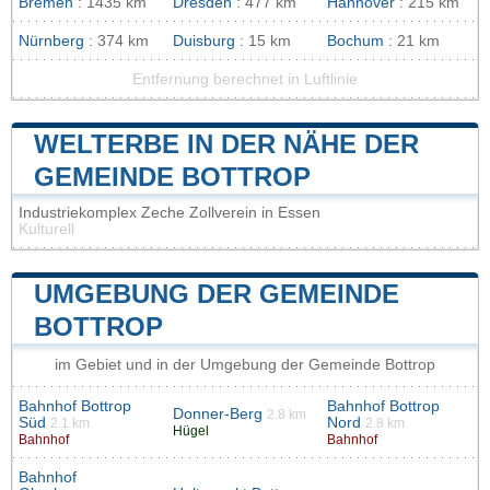
Bremen
: 1435 km
Dresden
: 477 km
Hannover
: 215 km
Nürnberg
: 374 km
Duisburg
: 15 km
Bochum
: 21 km
Entfernung berechnet in Luftlinie
WELTERBE IN DER NÄHE DER
GEMEINDE BOTTROP
Industriekomplex Zeche Zollverein in Essen
Kulturell
UMGEBUNG DER GEMEINDE
BOTTROP
im Gebiet und in der Umgebung der Gemeinde Bottrop
Bahnhof Bottrop
Bahnhof Bottrop
Donner-Berg
2.8 km
Süd
Nord
2.1 km
2.8 km
Hügel
Bahnhof
Bahnhof
Bahnhof