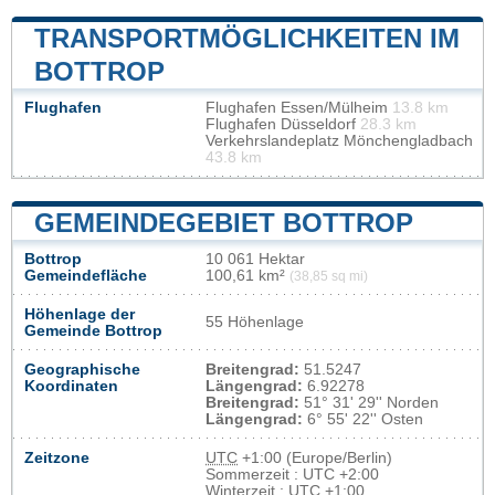
TRANSPORTMÖGLICHKEITEN IM
BOTTROP
Flughafen
Flughafen Essen/Mülheim
13.8 km
Flughafen Düsseldorf
28.3 km
Verkehrslandeplatz Mönchengladbach
43.8 km
GEMEINDEGEBIET BOTTROP
Bottrop
10 061 Hektar
Gemeindefläche
100,61 km²
(38,85 sq mi)
Höhenlage der
55 Höhenlage
Gemeinde Bottrop
Geographische
Breitengrad:
51.5247
Koordinaten
Längengrad:
6.92278
Breitengrad:
51° 31' 29'' Norden
Längengrad:
6° 55' 22'' Osten
Zeitzone
UTC
+1:00 (Europe/Berlin)
Sommerzeit : UTC +2:00
Winterzeit : UTC +1:00