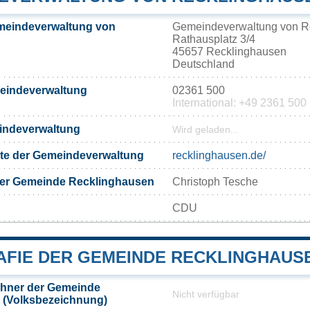
meindeverwaltung von
Gemeindeverwaltung von R
Rathausplatz 3/4
45657 Recklinghausen
Deutschland
meindeverwaltung
02361 500
International: +49 2361 500
eindeverwaltung
Wird geladen...
eite der Gemeindeverwaltung
recklinghausen.de/
der Gemeinde Recklinghausen
Christoph Tesche
CDU
FIE DER GEMEINDE RECKLINGHAUS
hner der Gemeinde
Nicht verfügbar
 (Volksbezeichnung)