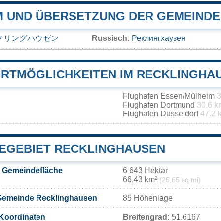
 UND ÜBERSETZUNG DER GEMEINDE
クリングハウゼン
Russisch:
Реклингхаузен
RTMÖGLICHKEITEN IM RECKLINGHA
Flughafen Essen/Mülheim
3
Flughafen Dortmund
30.6 k
Flughafen Düsseldorf
47.2 
EGEBIET RECKLINGHAUSEN
 Gemeindefläche
6 643 Hektar
66,43 km²
(25,65 sq mi)
Gemeinde Recklinghausen
85 Höhenlage
Koordinaten
Breitengrad:
51.6167