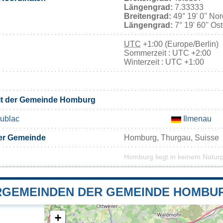
Längengrad:
7.33333
Breitengrad:
49° 19' 0'' No
Längengrad:
7° 19' 60'' Os
UTC
+1:00 (Europe/Berlin)
Sommerzeit : UTC +2:00
Winterzeit : UTC +1:00
mit der Gemeinde Homburg
ublac
Ilmenau
er Gemeinde
Homburg, Thurgau, Suisse
Homburg liegt in keinem Natur
GEMEINDEN DER GEMEINDE HOMBU
+