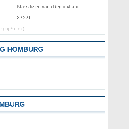
Klassifiziert nach Region/Land
3 / 221
9 pop/sq mi)
NG HOMBURG
OMBURG