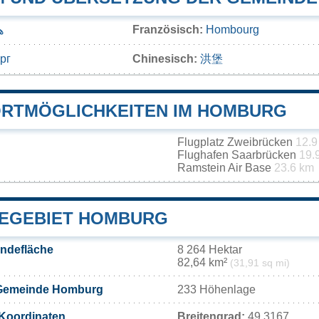
Französisch:
Hombourg
ه
рг
Chinesisch:
洪堡
RTMÖGLICHKEITEN IM HOMBURG
Flugplatz Zweibrücken
12.9
Flughafen Saarbrücken
19.
Ramstein Air Base
23.6 km
EGEBIET HOMBURG
ndefläche
8 264 Hektar
82,64 km²
(31,91 sq mi)
 Gemeinde Homburg
233 Höhenlage
Koordinaten
Breitengrad:
49.3167