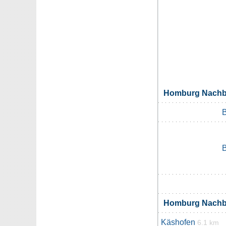
Homburg Nachb
Homburg Nachb
Käshofen
6.1 km