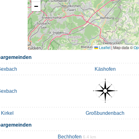
−
Leaflet
|
Map data ©
Op
argemeinden
Bexbach
Käshofen
Bexbach
Kirkel
Großbundenbach
argemeinden
Bechhofen
6.4 km