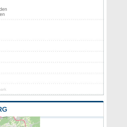
rden
ten
park
RG