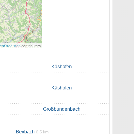
enStreetMap
contributors
Käshofen
Käshofen
Großbundenbach
Bexbach
6.5 km