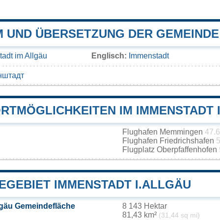
 UND ÜBERSETZUNG DER GEMEINDE 
adt im Allgäu
Englisch:
Immenstadt
нштадт
RTMÖGLICHKEITEN IM IMMENSTADT 
Flughafen Memmingen
47.
Flughafen Friedrichshafen
5
Flugplatz Oberpfaffenhofen
EGEBIET IMMENSTADT I.ALLGÄU
lgäu Gemeindefläche
8 143 Hektar
81,43 km²
(31,44 sq mi)