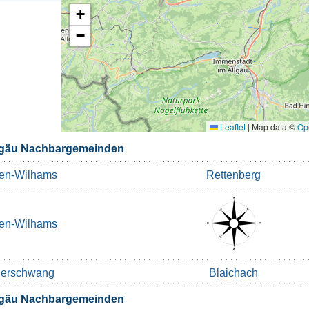
+
−
Leaflet
|
Map data ©
Op
llgäu Nachbargemeinden
en-Wilhams
Rettenberg
en-Wilhams
derschwang
Blaichach
llgäu Nachbargemeinden