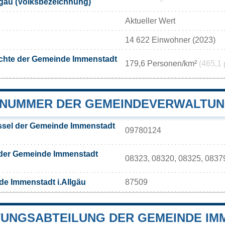
lgäu (Volksbezeichnung)
Aktueller Wert
14 622 Einwohner (2023)
chte der Gemeinde Immenstadt
179,6 Personen/km²
(465,1 
NUMMER DER GEMEINDEVERWALTUNG
sel der Gemeinde Immenstadt
09780124
 der Gemeinde Immenstadt
08323, 08320, 08325, 0837
e Immenstadt i.Allgäu
87509
UNGSABTEILUNG DER GEMEINDE IMM