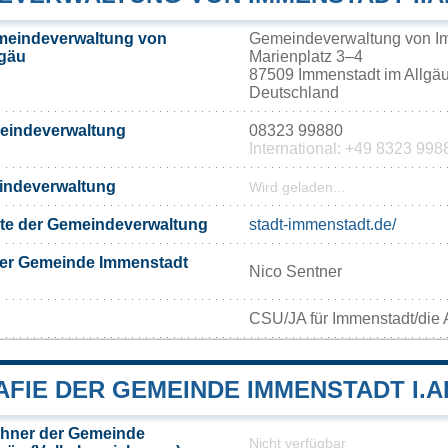
meindeverwaltung von
Gemeindeverwaltung von Im
lgäu
Marienplatz 3–4
87509 Immenstadt im Allgä
Deutschland
meindeverwaltung
08323 99880
International: +49 8323 998
eindeverwaltung
Wird geladen...
eite der Gemeindeverwaltung
stadt-immenstadt.de/
der Gemeinde Immenstadt
Nico Sentner
CSU/JA für Immenstadt/die 
FIE DER GEMEINDE IMMENSTADT I.
hner der Gemeinde
Nicht verfügbar