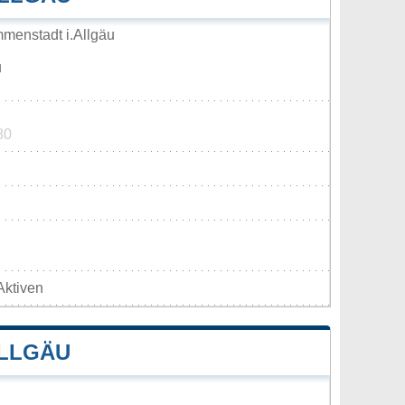
menstadt i.Allgäu
u
80
Aktiven
ALLGÄU