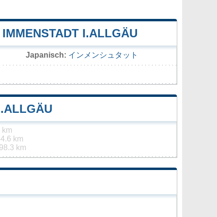
IMMENSTADT I.ALLGÄU
Japanisch:
インメンシュタット
I.ALLGÄU
6 km
4.6 km
98.3 km