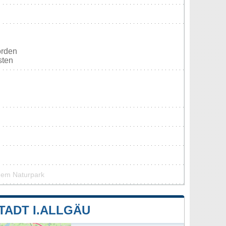
orden
sten
inem Naturpark
ADT I.ALLGÄU