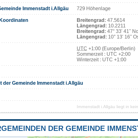
emeinde Immenstadt i.Allgäu
729 Höhenlage
Koordinaten
Breitengrad:
47.5614
Längengrad:
10.2211
Breitengrad:
47° 33' 41'' N
Längengrad:
10° 13' 16'' O
UTC
+1:00 (Europe/Berlin)
Sommerzeit : UTC +2:00
Winterzeit : UTC +1:00
it der Gemeinde Immenstadt i.Allgäu
Immenstadt i.Allgäu liegt in ke
GEMEINDEN DER GEMEINDE IMMENST