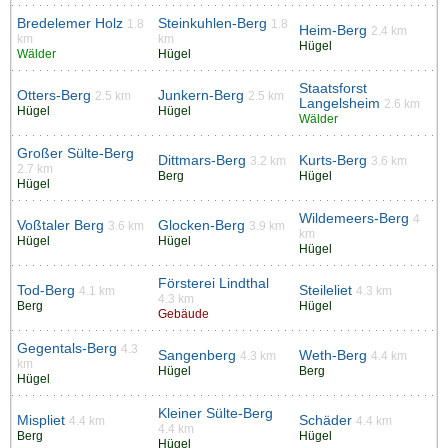
Bredelemer Holz
Steinkuhlen-Berg
1.8
1.8
Heim-Berg
2.4 km
km
km
Hügel
Wälder
Hügel
Staatsforst
Otters-Berg
Junkern-Berg
2.5 km
2.5 km
Langelsheim
2.6 km
Hügel
Hügel
Wälder
Großer Sülte-Berg
Dittmars-Berg
Kurts-Berg
3.2 km
3.6 km
2.7 km
Berg
Hügel
Hügel
Wildemeers-Berg
4
Voßtaler Berg
Glocken-Berg
3.6 km
3.9 km
km
Hügel
Hügel
Hügel
Försterei Lindthal
Tod-Berg
Steileliet
4.1 km
4.3 km
4.3 km
Berg
Hügel
Gebäude
Gegentals-Berg
4.3
Sangenberg
Weth-Berg
4.3 km
4.4 km
km
Hügel
Berg
Hügel
Kleiner Sülte-Berg
Mispliet
Schäder
4.4 km
4.4 km
4.4 km
Berg
Hügel
Hügel