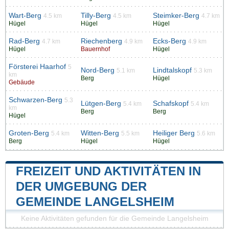
Wart-Berg
Tilly-Berg
Steimker-Berg
4.5 km
4.5 km
4.7 km
Hügel
Hügel
Hügel
Rad-Berg
Riechenberg
Ecks-Berg
4.7 km
4.9 km
4.9 km
Hügel
Bauernhof
Hügel
Försterei Haarhof
5
Nord-Berg
Lindtalskopf
5.1 km
5.3 km
km
Berg
Hügel
Gebäude
Schwarzen-Berg
5.3
Lütgen-Berg
Schafskopf
5.4 km
5.4 km
km
Berg
Berg
Hügel
Groten-Berg
Witten-Berg
Heiliger Berg
5.4 km
5.5 km
5.6 km
Berg
Hügel
Hügel
FREIZEIT UND AKTIVITÄTEN IN
DER UMGEBUNG DER
GEMEINDE LANGELSHEIM
Keine Aktivitäten gefunden für die Gemeinde Langelsheim