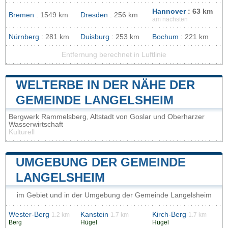
Hannover
: 63 km
Bremen
: 1549 km
Dresden
: 256 km
am nächsten
Nürnberg
: 281 km
Duisburg
: 253 km
Bochum
: 221 km
Entfernung berechnet in Luftlinie
WELTERBE IN DER NÄHE DER
GEMEINDE LANGELSHEIM
Bergwerk Rammelsberg, Altstadt von Goslar und Oberharzer
Wasserwirtschaft
Kulturell
UMGEBUNG DER GEMEINDE
LANGELSHEIM
im Gebiet und in der Umgebung der Gemeinde Langelsheim
Wester-Berg
Kanstein
Kirch-Berg
1.2 km
1.7 km
1.7 km
Berg
Hügel
Hügel