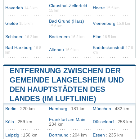
Clausthal-Zellerfeld
Haverlah
Heere
14.3 km
15.5 km
15 km
Bad Grund (Harz)
Gielde
Vienenburg
15.5 km
15.6 km
15.6 km
Schladen
Bockenem
Elbe
16.2 km
16.2 km
16.5 km
Bad Harzburg
Baddeckenstedt
16.8
17.8
Altenau
16.9 km
km
km
ENTFERNUNG ZWISCHEN DER
GEMEINDE LANGELSHEIM UND
DEN HAUPTSTÄDTEN DES
LANDES (IM LUFTLINIE)
Berlin
: 220 km
Hamburg
: 181 km
München
: 432 km
Frankfurt am Main
:
Köln
: 259 km
Düsseldorf
: 258 km
234 km
Leipzig
: 156 km
Dortmund
: 204 km
Essen
: 235 km