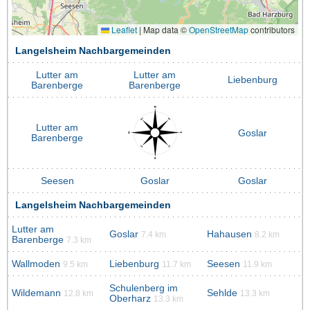
Leaflet
|
Map data ©
OpenStreetMap
contributors
Langelsheim Nachbargemeinden
Lutter am
Lutter am
Liebenburg
Barenberge
Barenberge
Lutter am
Goslar
Barenberge
Seesen
Goslar
Goslar
Langelsheim Nachbargemeinden
Lutter am
Goslar
Hahausen
7.4 km
8.2 km
Barenberge
7.3 km
Wallmoden
Liebenburg
Seesen
9.5 km
11.7 km
11.9 km
Schulenberg im
Wildemann
Sehlde
12.8 km
13.3 km
Oberharz
13.3 km