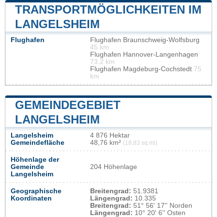
TRANSPORTMÖGLICHKEITEN IM
LANGELSHEIM
Flughafen
Flughafen Braunschweig-Wolfsburg
45 km
Flughafen Hannover-Langenhagen
73.2 km
Flughafen Magdeburg-Cochstedt
75
km
GEMEINDEGEBIET
LANGELSHEIM
Langelsheim
4 876 Hektar
Gemeindefläche
48,76 km²
(18,83 sq mi)
Höhenlage der
Gemeinde
204 Höhenlage
Langelsheim
Geographische
Breitengrad:
51.9381
Koordinaten
Längengrad:
10.335
Breitengrad:
51° 56' 17'' Norden
Längengrad:
10° 20' 6'' Osten