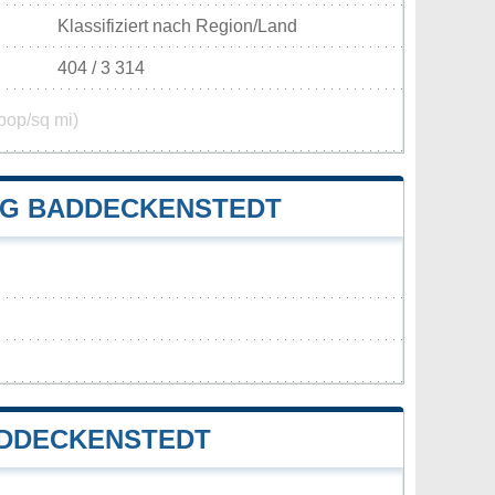
Klassifiziert nach Region/Land
404 / 3 314
pop/sq mi)
G BADDECKENSTEDT
ADDECKENSTEDT