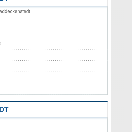
addeckenstedt
0
DT