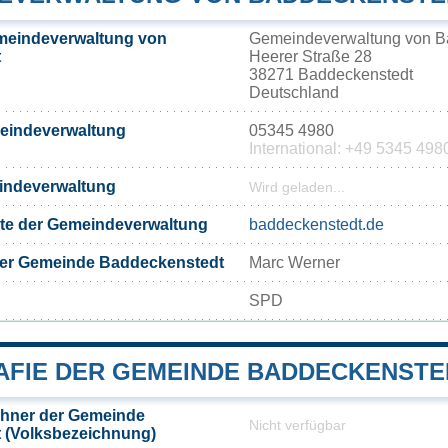
meindeverwaltung von
Gemeindeverwaltung von B
t
Heerer Straße 28
38271 Baddeckenstedt
Deutschland
meindeverwaltung
05345 4980
International: +49 5345 498
eindeverwaltung
Wird geladen...
eite der Gemeindeverwaltung
baddeckenstedt.de
der Gemeinde Baddeckenstedt
Marc Werner
SPD
FIE DER GEMEINDE BADDECKENSTE
hner der Gemeinde
Nicht verfügbar
 (Volksbezeichnung)