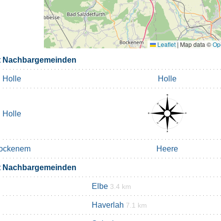
Leaflet
|
Map data ©
Op
t Nachbargemeinden
Holle
Holle
Holle
ockenem
Heere
t Nachbargemeinden
Elbe
3.4 km
Haverlah
7.1 km