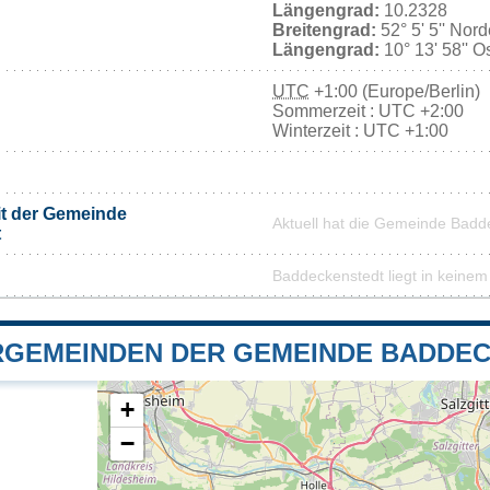
Längengrad:
10.2328
Breitengrad:
52° 5' 5'' Nor
Längengrad:
10° 13' 58'' O
UTC
+1:00 (Europe/Berlin)
Sommerzeit : UTC +2:00
Winterzeit : UTC +1:00
it der Gemeinde
Aktuell hat die Gemeinde Badd
t
Baddeckenstedt liegt in keinem
GEMEINDEN DER GEMEINDE BADDE
+
−