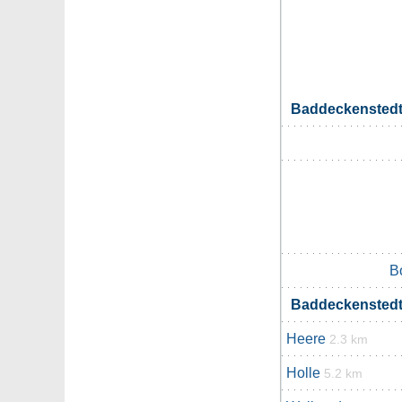
Baddeckensted
B
Baddeckensted
Heere
2.3 km
Holle
5.2 km