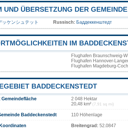
 UND ÜBERSETZUNG DER GEMEIND
デッケンシュテット
Russisch:
Баддеккенштедт
RTMÖGLICHKEITEN IM BADDECKENS
Flughafen Braunschweig-W
Flughafen Hannover-Lang
Flughafen Magdeburg-Coch
EGEBIET BADDECKENSTEDT
 Gemeindefläche
2 048 Hektar
20,48 km²
(7,91 sq mi)
Gemeinde Baddeckenstedt
110 Höhenlage
Koordinaten
Breitengrad:
52.0847