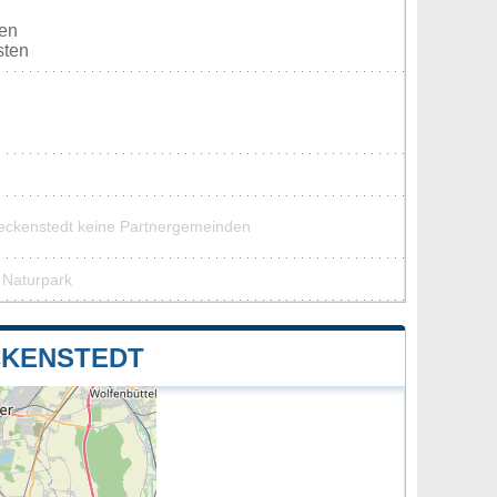
den
sten
eckenstedt keine Partnergemeinden
 Naturpark
CKENSTEDT