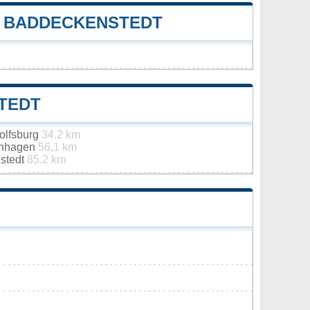
E BADDECKENSTEDT
TEDT
olfsburg
34.2 km
enhagen
56.1 km
stedt
85.2 km