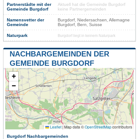
Partnerstädte mit der
Aktuell hat die Gemeinde Burgdorf
Gemeinde Burgdorf
keine Partnergemeinden
Namensvetter der
Burgdorf, Niedersachsen, Allemagne
Gemeinde
Burgdorf, Bern, Suisse
Naturpark
Burgdorf liegt in keinem Naturpark
NACHBARGEMEINDEN DER
GEMEINDE BURGDORF
+
−
Leaflet
|
Map data ©
OpenStreetMap
contributors
Burgdorf Nachbargemeinden