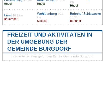
Wenserberg
Königs-Berg
9.8 km
10.1 km
km
Hügel
Hügel
Hügel
Wohldenberg
Bahnhof Schlewecke
10.3
Ernst
10.3 km
km
10.3 km
Bauernhof
Schloss
Bahnhof
FREIZEIT UND AKTIVITÄTEN IN
DER UMGEBUNG DER
GEMEINDE BURGDORF
Keine Aktivitäten gefunden für die Gemeinde Burgdorf