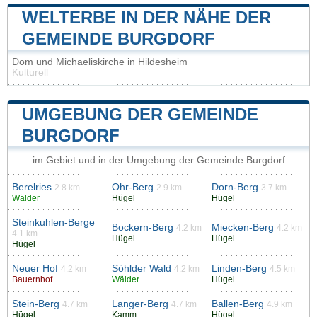
WELTERBE IN DER NÄHE DER
GEMEINDE BURGDORF
Dom und Michaeliskirche in Hildesheim
Kulturell
UMGEBUNG DER GEMEINDE
BURGDORF
im Gebiet und in der Umgebung der Gemeinde Burgdorf
Berelries
Ohr-Berg
Dorn-Berg
2.8 km
2.9 km
3.7 km
Wälder
Hügel
Hügel
Steinkuhlen-Berge
Bockern-Berg
Miecken-Berg
4.2 km
4.2 km
4.1 km
Hügel
Hügel
Hügel
Neuer Hof
Söhlder Wald
Linden-Berg
4.2 km
4.2 km
4.5 km
Bauernhof
Wälder
Hügel
Stein-Berg
Langer-Berg
Ballen-Berg
4.7 km
4.7 km
4.9 km
Hügel
Kamm
Hügel