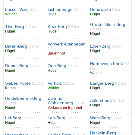
Lesser Wald
Lichtenberge
Hohewarte
5 km
5 km
5 km
Wälder
Hügel
Hügel
Großer Stein-Berg
Thie-Berg
Krux-Berg
5.4 km
5.8 km
5.9 km
Hügel
Hügel
Hügel
Vorwerk Altenhagen
Baren-Berg
Elber-Berg
6.1 km
6.6 km
6.3 km
Hügel
Hügel
Bauernhof
Hardewegs Forst
7.8
Dehne-Berg
Orts-Berg
7.4 km
7.5 km
km
Hügel
Hügel
Wälder
Sieben Köpfe
Vorholz
Langer Berg
8.1 km
8.2 km
8.2 km
Kamm
Wälder
Hügel
Heidelbeeren-Berg
Bahnhof
Adlershorst
8.7 km
Wohldenberg
8.2 km
8.7 km
Hügel
Hügel
Verlassener Bahnhof
Lei-Berg
Leh-Berg
West-Berg
9.4 km
9.4 km
9.4 km
Hügel
Hügel
Hügel
Hackeln-Berg
10.2