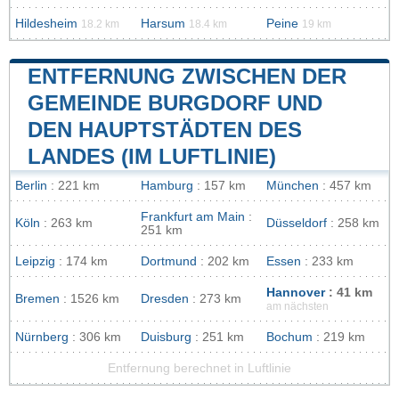
Hildesheim
Harsum
Peine
18.2 km
18.4 km
19 km
ENTFERNUNG ZWISCHEN DER
GEMEINDE BURGDORF UND
DEN HAUPTSTÄDTEN DES
LANDES (IM LUFTLINIE)
Berlin
: 221 km
Hamburg
: 157 km
München
: 457 km
Frankfurt am Main
:
Köln
: 263 km
Düsseldorf
: 258 km
251 km
Leipzig
: 174 km
Dortmund
: 202 km
Essen
: 233 km
Hannover
: 41 km
Bremen
: 1526 km
Dresden
: 273 km
am nächsten
Nürnberg
: 306 km
Duisburg
: 251 km
Bochum
: 219 km
Entfernung berechnet in Luftlinie