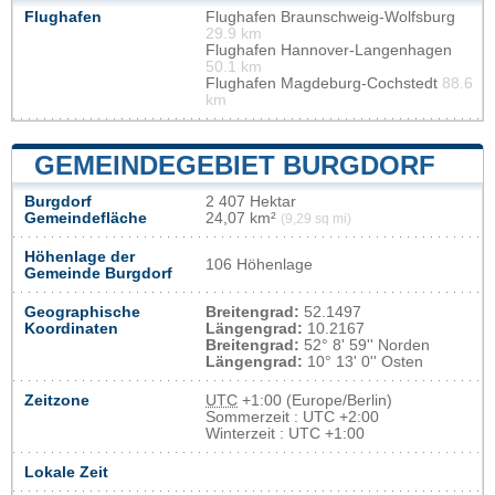
Flughafen
Flughafen Braunschweig-Wolfsburg
29.9 km
Flughafen Hannover-Langenhagen
50.1 km
Flughafen Magdeburg-Cochstedt
88.6
km
GEMEINDEGEBIET BURGDORF
Burgdorf
2 407 Hektar
Gemeindefläche
24,07 km²
(9,29 sq mi)
Höhenlage der
106 Höhenlage
Gemeinde Burgdorf
Geographische
Breitengrad:
52.1497
Koordinaten
Längengrad:
10.2167
Breitengrad:
52° 8' 59'' Norden
Längengrad:
10° 13' 0'' Osten
Zeitzone
UTC
+1:00 (Europe/Berlin)
Sommerzeit : UTC +2:00
Winterzeit : UTC +1:00
Lokale Zeit