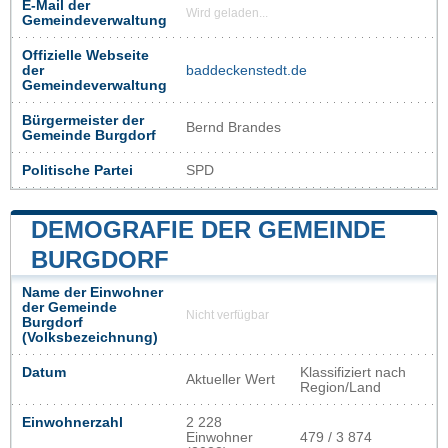
E-Mail der
Wird geladen...
Gemeindeverwaltung
Offizielle Webseite
der
baddeckenstedt.de
Gemeindeverwaltung
Bürgermeister der
Bernd Brandes
Gemeinde Burgdorf
Politische Partei
SPD
DEMOGRAFIE DER GEMEINDE
BURGDORF
Name der Einwohner
der Gemeinde
Nicht verfügbar
Burgdorf
(Volksbezeichnung)
Datum
Klassifiziert nach
Aktueller Wert
Region/Land
Einwohnerzahl
2 228
Einwohner
479 / 3 874