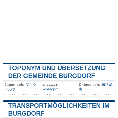
TOPONYM UND ÜBERSETZUNG
DER GEMEINDE BURGDORF
Japanisch:
ブルク
Chinesisch:
布格多
Russisch:
Бургдорф
ドルフ
夫
TRANSPORTMÖGLICHKEITEN IM
BURGDORF