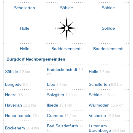
Schellerten
Söhlde
Söhlde
Holle
Söhlde
Holle
Baddeckenstedt
Baddeckenstedt
Burgdorf Nachbargemeinden
Baddeckenstedt
7.3
Söhlde
Holle
4.5 km
7.6 km
km
Lengede
Elbe
Schellerten
8 km
8.7 km
9.3 km
Heere
Salzgitter
Sehlde
9.5 km
10.9 km
11.6 km
Haverlah
Ilsede
Wallmoden
12.2 km
13.1 km
15.6 km
Hohenhameln
Cramme
Vechelde
16 km
16.2 km
16.3 km
Bad Salzdetfurth
Lutter am
17
Bockenem
16.4 km
Barenberge
km
18.2 km