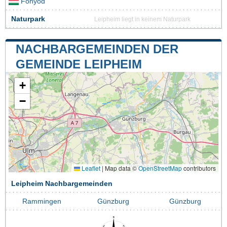
Fonyód
Naturpark
Leipheim liegt in keinem Naturpark
NACHBARGEMEINDEN DER
GEMEINDE LEIPHEIM
+
−
Leaflet
|
Map data ©
OpenStreetMap
contributors
Leipheim Nachbargemeinden
Rammingen
Günzburg
Günzburg