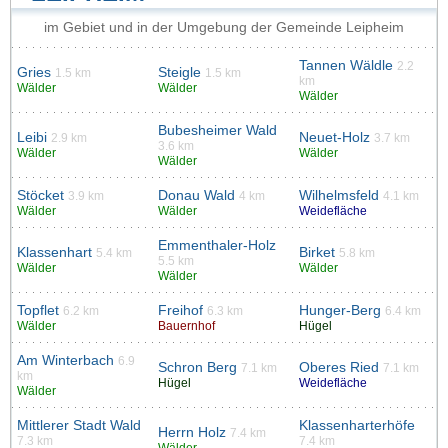
im Gebiet und in der Umgebung der Gemeinde Leipheim
Tannen Wäldle
2.2
Gries
Steigle
1.5 km
1.5 km
km
Wälder
Wälder
Wälder
Bubesheimer Wald
Leibi
Neuet-Holz
2.9 km
3.7 km
3.6 km
Wälder
Wälder
Wälder
Stöcket
Donau Wald
Wilhelmsfeld
3.9 km
4 km
4.1 km
Wälder
Wälder
Weidefläche
Emmenthaler-Holz
Klassenhart
Birket
5.4 km
5.8 km
5.5 km
Wälder
Wälder
Wälder
Topflet
Freihof
Hunger-Berg
6.2 km
6.3 km
6.4 km
Wälder
Bauernhof
Hügel
Am Winterbach
6.9
Schron Berg
Oberes Ried
7.1 km
7.1 km
km
Hügel
Weidefläche
Wälder
Mittlerer Stadt Wald
Klassenharterhöfe
Herrn Holz
7.4 km
7.3 km
7.4 km
Wälder