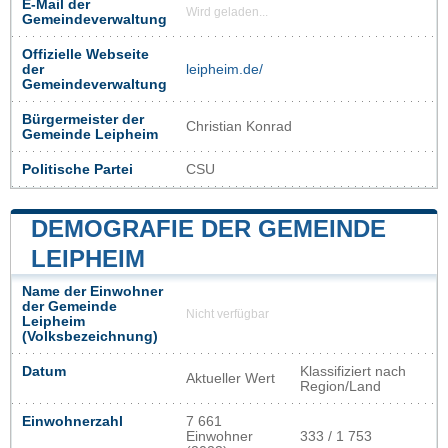
E-Mail der
Wird geladen...
Gemeindeverwaltung
Offizielle Webseite
der
leipheim.de/
Gemeindeverwaltung
Bürgermeister der
Christian Konrad
Gemeinde Leipheim
Politische Partei
CSU
DEMOGRAFIE DER GEMEINDE
LEIPHEIM
Name der Einwohner
der Gemeinde
Nicht verfügbar
Leipheim
(Volksbezeichnung)
Datum
Klassifiziert nach
Aktueller Wert
Region/Land
Einwohnerzahl
7 661
Einwohner
333 / 1 753