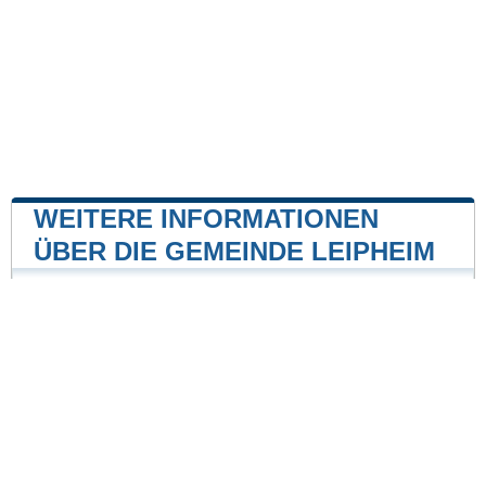
WEITERE INFORMATIONEN
ÜBER DIE GEMEINDE LEIPHEIM
Kernkraftwerk
Kernkraftwerk Gundremmingen
15 mile
Unsere Website ist nicht mit einer Regierungsbehörde
des Landes verbunden oder wird von ihr gesponsert.
Wir sind ein unabhängiges Unternehmen, das sich der
Bereitstellung wertvoller Informationen für die Bürger
und Einwohner des Landes verschrieben hat.
Impressum
|