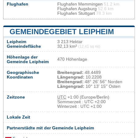
Flughafen
Flughafen Memmingen
51.2 km
Flughafen Augsburg
52.6 km
Flughafen Stuttgart
78.3 km
GEMEINDEGEBIET LEIPHEIM
Leipheim
3 213 Hektar
Gemeindefläche
32,13 km²
(12,41 sq mi)
Höhenlage der
470 Höhenlage
Gemeinde Leipheim
Geographische
Breitengrad:
48.4489
Koordinaten
Längengrad:
10.2208
Breitengrad:
48° 26' 56'' Norden
Längengrad:
10° 13' 15'' Osten
Zeitzone
UTC
+1:00 (Europe/Berlin)
Sommerzeit : UTC +2:00
Winterzeit : UTC +1:00
Lokale Zeit
Partnerstädte mit der Gemeinde Leipheim