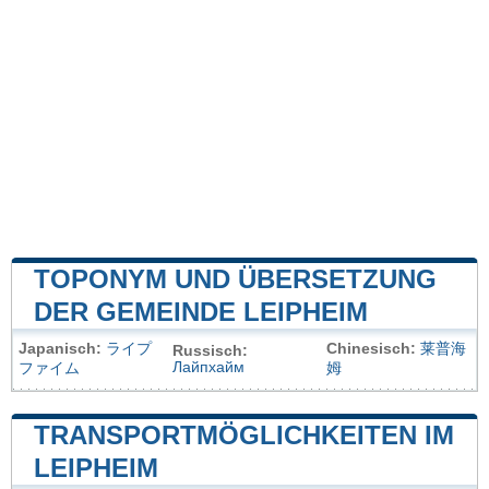
TOPONYM UND ÜBERSETZUNG
DER GEMEINDE LEIPHEIM
Japanisch:
ライプ
Chinesisch:
莱普海
Russisch:
Лайпхайм
ファイム
姆
TRANSPORTMÖGLICHKEITEN IM
LEIPHEIM