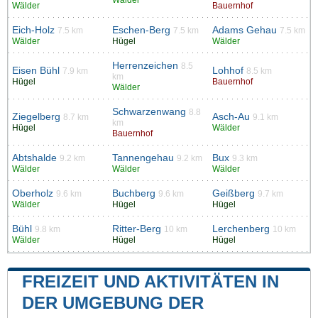
Wälder
Bauernhof
Eich-Holz
Eschen-Berg
Adams Gehau
7.5 km
7.5 km
7.5 km
Wälder
Hügel
Wälder
Herrenzeichen
8.5
Eisen Bühl
Lohhof
7.9 km
8.5 km
km
Hügel
Bauernhof
Wälder
Schwarzenwang
8.8
Ziegelberg
Asch-Au
8.7 km
9.1 km
km
Hügel
Wälder
Bauernhof
Abtshalde
Tannengehau
Bux
9.2 km
9.2 km
9.3 km
Wälder
Wälder
Wälder
Oberholz
Buchberg
Geißberg
9.6 km
9.6 km
9.7 km
Wälder
Hügel
Hügel
Bühl
Ritter-Berg
Lerchenberg
9.8 km
10 km
10 km
Wälder
Hügel
Hügel
FREIZEIT UND AKTIVITÄTEN IN
DER UMGEBUNG DER