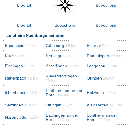
Bibertal
Bubesheim
Bibertal
Bubesheim
Bubesheim
Leipheim Nachbargemeinden
Bubesheim
Günzburg
Bibertal
2.8 km
4.5 km
5.7 km
Kötz
Nersingen
Rammingen
6.2 km
7.6 km
8.5 km
Elchingen
Asselfingen
Langenau
9.1 km
9.2 km
9.3 km
Niederstotzingen
Rettenbach
Öllingen
9.8 km
10.3 km
10.3 km
Pfaffenhofen an der
Ichenhausen
Holzheim
10.6 km
11.5 km
Roth
11.4 km
Setzingen
Offingen
Waldstetten
11.9 km
12 km
12.5 km
Bächingen an der
Sontheim an der
Nerenstetten
12.6 km
Brenz
Brenz
12.7 km
12.9 km