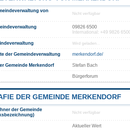
meindeverwaltung von
Nicht verfügbar
meindeverwaltung
09826 6500
International: +49 9826 650
eindeverwaltung
Wird geladen...
eite der Gemeindeverwaltung
merkendorf.de/
der Gemeinde Merkendorf
Stefan Bach
Bürgerforum
FIE DER GEMEINDE MERKENDORF
hner der Gemeinde
Nicht verfügbar
lksbezeichnung)
Aktueller Wert