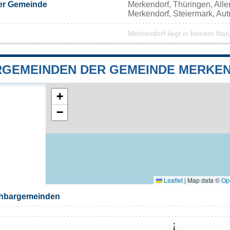
er Gemeinde
Merkendorf, Thüringen, Al
Merkendorf, Steiermark, Aut
Merkendorf liegt in keinem Nat
GEMEINDEN DER GEMEINDE MERKE
+
−
Leaflet
|
Map data ©
Op
chbargemeinden