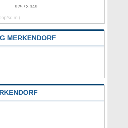
925 / 3 349
pop/sq mi)
NG MERKENDORF
ERKENDORF