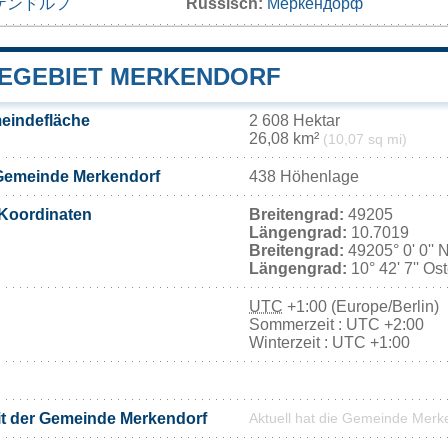
ケンドルフ
Russisch:
Меркендорф
EGEBIET MERKENDORF
eindefläche
2 608 Hektar
26,08 km²
(10,07 sq mi)
Gemeinde Merkendorf
438 Höhenlage
Koordinaten
Breitengrad:
49205
Längengrad:
10.7019
Breitengrad:
49205° 0' 0'' 
Längengrad:
10° 42' 7'' Os
UTC
+1:00 (Europe/Berlin)
Sommerzeit : UTC +2:00
Winterzeit : UTC +1:00
it der Gemeinde Merkendorf
Aktuell hat die Gemeinde Merk