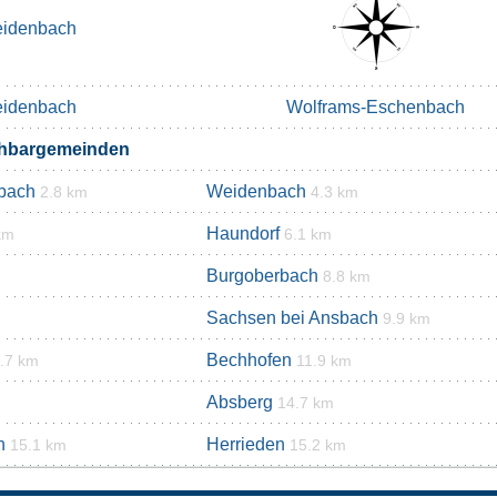
idenbach
idenbach
Wolframs-Eschenbach
chbargemeinden
bach
Weidenbach
2.8 km
4.3 km
Haundorf
km
6.1 km
Burgoberbach
8.8 km
Sachsen bei Ansbach
9.9 km
Bechhofen
.7 km
11.9 km
Absberg
14.7 km
n
Herrieden
15.1 km
15.2 km