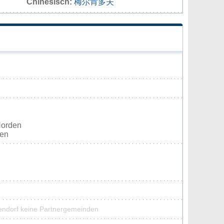
Chinesisch:
梅尔肯多夫
Norden
ten
endorf keine Partnergemeinden