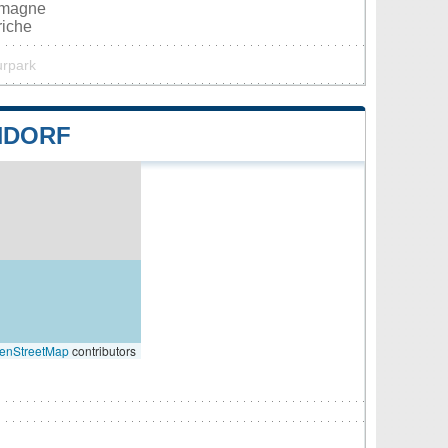
lemagne
riche
urpark
NDORF
enStreetMap
contributors