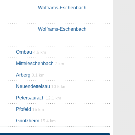
Wolframs-Eschenbach
Wolframs-Eschenbach
Ornbau
4.6 km
Mitteleschenbach
7 km
Arberg
9.1 km
Neuendettelsau
10.5 km
Petersaurach
12.1 km
Pfofeld
15 km
Gnotzheim
15.4 km