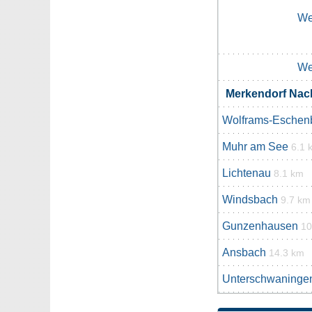
We
We
Merkendorf Na
Wolframs-Eschen
Muhr am See
6.1 
Lichtenau
8.1 km
Windsbach
9.7 km
Gunzenhausen
10
Ansbach
14.3 km
Unterschwaninge