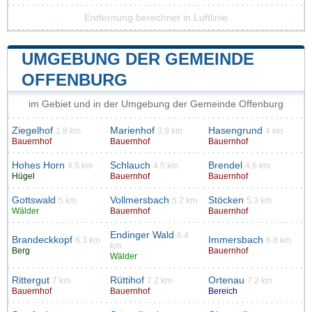
Entfernung berechnet in Luftlinie
UMGEBUNG DER GEMEINDE
OFFENBURG
im Gebiet und in der Umgebung der Gemeinde Offenburg
Ziegelhof
Marienhof
Hasengrund
1.8 km
3.9 km
4 km
Bauernhof
Bauernhof
Bauernhof
Hohes Horn
Schlauch
Brendel
4.5 km
4.5 km
4.6 km
Hügel
Bauernhof
Bauernhof
Gottswald
Vollmersbach
Stöcken
5 km
5.2 km
5.3 km
Wälder
Bauernhof
Bauernhof
Endinger Wald
6.4
Brandeckkopf
Immersbach
6.3 km
6.8 km
km
Berg
Bauernhof
Wälder
Rittergut
Rüttihof
Ortenau
7 km
7.2 km
7.2 km
Bauernhof
Bauernhof
Bereich