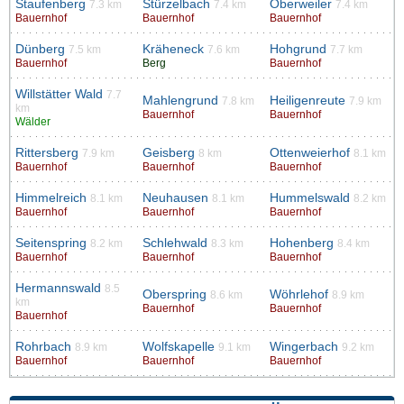
Staufenberg
Stürzelbach
Oberweiler
7.3 km
7.4 km
7.4 km
Bauernhof
Bauernhof
Bauernhof
Dünberg
Kräheneck
Hohgrund
7.5 km
7.6 km
7.7 km
Bauernhof
Berg
Bauernhof
Willstätter Wald
7.7
Mahlengrund
Heiligenreute
7.8 km
7.9 km
km
Bauernhof
Bauernhof
Wälder
Rittersberg
Geisberg
Ottenweierhof
7.9 km
8 km
8.1 km
Bauernhof
Bauernhof
Bauernhof
Himmelreich
Neuhausen
Hummelswald
8.1 km
8.1 km
8.2 km
Bauernhof
Bauernhof
Bauernhof
Seitenspring
Schlehwald
Hohenberg
8.2 km
8.3 km
8.4 km
Bauernhof
Bauernhof
Bauernhof
Hermannswald
8.5
Oberspring
Wöhrlehof
8.6 km
8.9 km
km
Bauernhof
Bauernhof
Bauernhof
Rohrbach
Wolfskapelle
Wingerbach
8.9 km
9.1 km
9.2 km
Bauernhof
Bauernhof
Bauernhof