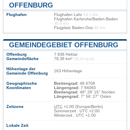
OFFENBURG
Flughafen
Flughafen Lahr
14.1 km
Flughafen Karlsruhe/Baden-Baden
35.9 km
Flugplatz Baden-Oos
40 km
GEMEINDEGEBIET OFFENBURG
Offenburg
7 838 Hektar
Gemeindefläche
78,38 km²
(30,26 sq mi)
Höhenlage der
163 Höhenlage
Gemeinde Offenburg
Geographische
Breitengrad:
48.4708
Koordinaten
Längengrad:
7.94083
Breitengrad:
48° 28' 15'' Norden
Längengrad:
7° 56' 27'' Osten
Zeitzone
UTC
+1:00 (Europe/Berlin)
Sommerzeit : UTC +2:00
Winterzeit : UTC +1:00
Lokale Zeit