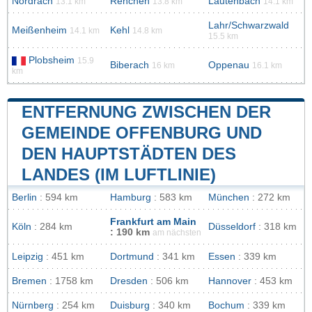
Nordrach
Renchen
Lautenbach
13.1 km
13.8 km
14.1 km
Lahr/Schwarzwald
Meißenheim
Kehl
14.1 km
14.8 km
15.5 km
Plobsheim
15.9
Biberach
Oppenau
16 km
16.1 km
km
ENTFERNUNG ZWISCHEN DER
GEMEINDE OFFENBURG UND
DEN HAUPTSTÄDTEN DES
LANDES (IM LUFTLINIE)
Berlin
: 594 km
Hamburg
: 583 km
München
: 272 km
Frankfurt am Main
Köln
: 284 km
Düsseldorf
: 318 km
: 190 km
am nächsten
Leipzig
: 451 km
Dortmund
: 341 km
Essen
: 339 km
Bremen
: 1758 km
Dresden
: 506 km
Hannover
: 453 km
Nürnberg
: 254 km
Duisburg
: 340 km
Bochum
: 339 km