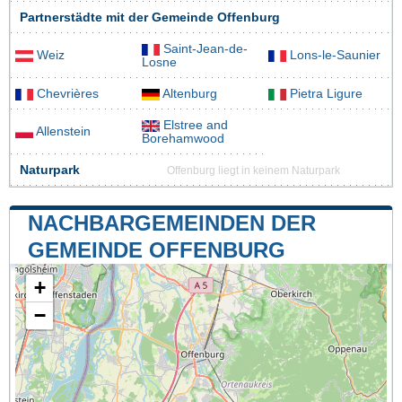
Partnerstädte mit der Gemeinde Offenburg
Saint-Jean-de-
Weiz
Lons-le-Saunier
Losne
Chevrières
Altenburg
Pietra Ligure
Elstree and
Allenstein
Borehamwood
Naturpark
Offenburg liegt in keinem Naturpark
NACHBARGEMEINDEN DER
GEMEINDE OFFENBURG
+
−