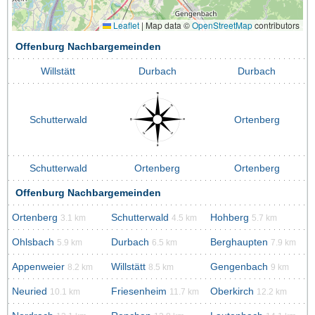
Leaflet
|
Map data ©
OpenStreetMap
contributors
Offenburg Nachbargemeinden
Willstätt
Durbach
Durbach
Schutterwald
Ortenberg
Schutterwald
Ortenberg
Ortenberg
Offenburg Nachbargemeinden
Ortenberg
Schutterwald
Hohberg
3.1 km
4.5 km
5.7 km
Ohlsbach
Durbach
Berghaupten
5.9 km
6.5 km
7.9 km
Appenweier
Willstätt
Gengenbach
8.2 km
8.5 km
9 km
Neuried
Friesenheim
Oberkirch
10.1 km
11.7 km
12.2 km