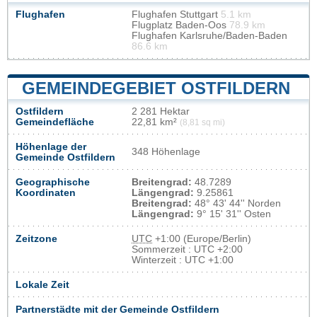
Flughafen
Flughafen Stuttgart
5.1 km
Flugplatz Baden-Oos
78.9 km
Flughafen Karlsruhe/Baden-Baden
86.6 km
GEMEINDEGEBIET OSTFILDERN
Ostfildern
2 281 Hektar
Gemeindefläche
22,81 km²
(8,81 sq mi)
Höhenlage der
348 Höhenlage
Gemeinde Ostfildern
Geographische
Breitengrad:
48.7289
Koordinaten
Längengrad:
9.25861
Breitengrad:
48° 43' 44'' Norden
Längengrad:
9° 15' 31'' Osten
Zeitzone
UTC
+1:00 (Europe/Berlin)
Sommerzeit : UTC +2:00
Winterzeit : UTC +1:00
Lokale Zeit
Partnerstädte mit der Gemeinde Ostfildern