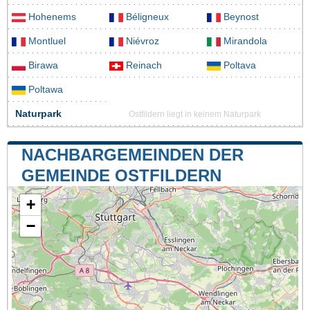
Hohenems
Béligneux
Beynost
Montluel
Niévroz
Mirandola
Birawa
Reinach
Poltava
Poltawa
Naturpark
Ostfildern liegt in keinem Naturpark
NACHBARGEMEINDEN DER
GEMEINDE OSTFILDERN
+
−