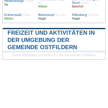
Heidenklinge
9.5 km
Nord
km
9.8 km
Tal
Wälder
Bahnhof
Kräherwald
Birkenkopf
Killesberg
10 km
10.1 km
10.4 km
Wälder
Hügel
Hügel
FREIZEIT UND AKTIVITÄTEN IN
DER UMGEBUNG DER
GEMEINDE OSTFILDERN
Keine Aktivitäten gefunden für die Gemeinde Ostfildern