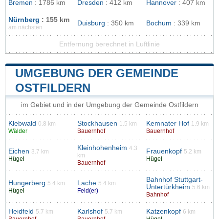
Bremen
: 1786 km
Dresden
: 412 km
Hannover
: 407 km
Nürnberg
: 155 km
Duisburg
: 350 km
Bochum
: 339 km
am nächsten
Entfernung berechnet in Luftlinie
UMGEBUNG DER GEMEINDE
OSTFILDERN
im Gebiet und in der Umgebung der Gemeinde Ostfildern
Klebwald
Stockhausen
Kemnater Hof
0.8 km
1.5 km
1.9 km
Wälder
Bauernhof
Bauernhof
Kleinhohenheim
4.3
Eichen
Frauenkopf
3.7 km
5.2 km
km
Hügel
Hügel
Bauernhof
Bahnhof Stuttgart-
Hungerberg
Lache
5.4 km
5.4 km
Untertürkheim
5.6 km
Hügel
Feld(er)
Bahnhof
Heidfeld
Karlshof
Katzenkopf
5.7 km
5.7 km
6 km