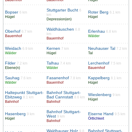
Bauernhof
Bauernhof
Hügel
Stuttgarter Bucht
6
Bopser
Roter Berg
6 km
6.1 km
km
Hügel
Hügel
Depression(en)
Waldhäuschen
6.8
Oberhof
Erlenhau
6.7 km
6.8 km
km
Bauernhof
Wälder
Bauernhof
Weidach
Kernen
Neuhauser Tal
6.9 km
7 km
7.2 km
Wälder
Hügel
Tal
Filder
Talhau
Lerchenhof
7.2 km
7.4 km
7.5 km
Ebene(n)
Wälder
Bauernhof
Sauhag
Fasanenhof
Kappelberg
7.6 km
7.8 km
8.1 km
Wälder
Bauernhof
Hügel
Haltepunkt Stuttgart-
Bahnhof Stuttgart-
Wieslenberg
9 km
Ebitzweg
Bad Cannstatt
8.1 km
8.6 km
Hügel
Bahnhof
Bahnhof
Bahnhof Stuttgart-
Hasenberg
Eiserne Hand
9 km
9.5 km
West
9 km
Hügel
Örtlichkeit
Bahnhof
Waldhauser Holz
Bahnhof Stuttgart-
9.8