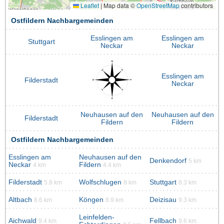
Leaflet
|
Map data ©
OpenStreetMap
contributors
Ostfildern Nachbargemeinden
Esslingen am
Esslingen am
Stuttgart
Neckar
Neckar
Esslingen am
Filderstadt
Neckar
Neuhausen auf den
Neuhausen auf den
Filderstadt
Fildern
Fildern
Ostfildern Nachbargemeinden
Esslingen am
Neuhausen auf den
Denkendorf
5 km
Neckar
Fildern
4 km
4.4 km
Filderstadt
Wolfschlugen
Stuttgart
5.8 km
8 km
8.3 km
Altbach
Köngen
Deizisau
8.6 km
8.9 km
9.3 km
Leinfelden-
Aichwald
Fellbach
9.4 km
9.6 km