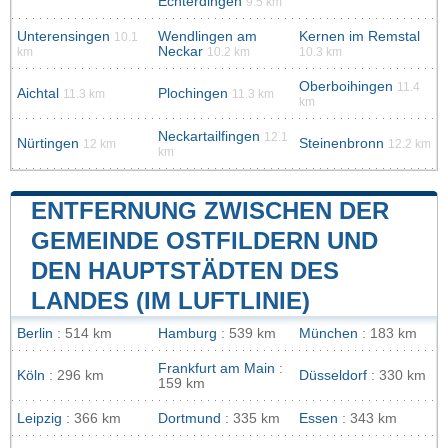
Echterdingen
9.5 km
Unterensingen
Wendlingen am
Kernen im Remstal
10.1
Neckar
km
10.2 km
10.3 km
Oberboihingen
11.4
Aichtal
Plochingen
11.3 km
11.3 km
km
Neckartailfingen
12.1
Nürtingen
Steinenbronn
12 km
12.2 km
km
ENTFERNUNG ZWISCHEN DER
GEMEINDE OSTFILDERN UND
DEN HAUPTSTÄDTEN DES
LANDES (IM LUFTLINIE)
Berlin
: 514 km
Hamburg
: 539 km
München
: 183 km
Frankfurt am Main
:
Köln
: 296 km
Düsseldorf
: 330 km
159 km
Leipzig
: 366 km
Dortmund
: 335 km
Essen
: 343 km