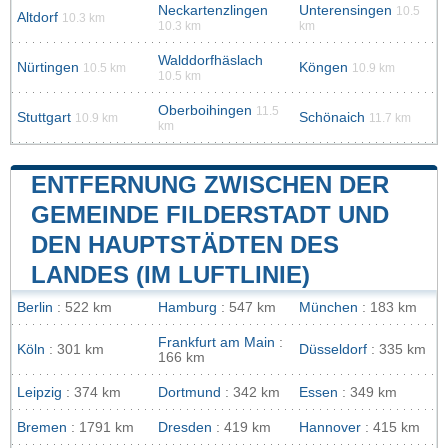
Neckartenzlingen
Unterensingen
10.5
Altdorf
10.3 km
10.3 km
km
Walddorfhäslach
Nürtingen
Köngen
10.5 km
10.9 km
10.5 km
Oberboihingen
11.5
Stuttgart
Schönaich
10.9 km
11.7 km
km
ENTFERNUNG ZWISCHEN DER
GEMEINDE FILDERSTADT UND
DEN HAUPTSTÄDTEN DES
LANDES (IM LUFTLINIE)
Berlin
: 522 km
Hamburg
: 547 km
München
: 183 km
Frankfurt am Main
:
Köln
: 301 km
Düsseldorf
: 335 km
166 km
Leipzig
: 374 km
Dortmund
: 342 km
Essen
: 349 km
Bremen
: 1791 km
Dresden
: 419 km
Hannover
: 415 km