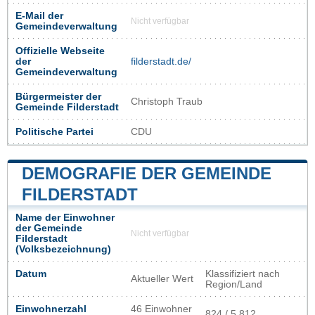
E-Mail der
Nicht verfügbar
Gemeindeverwaltung
Offizielle Webseite
der
filderstadt.de/
Gemeindeverwaltung
Bürgermeister der
Christoph Traub
Gemeinde Filderstadt
Politische Partei
CDU
DEMOGRAFIE DER GEMEINDE
FILDERSTADT
Name der Einwohner
der Gemeinde
Nicht verfügbar
Filderstadt
(Volksbezeichnung)
Datum
Klassifiziert nach
Aktueller Wert
Region/Land
Einwohnerzahl
46 Einwohner
824 / 5 812