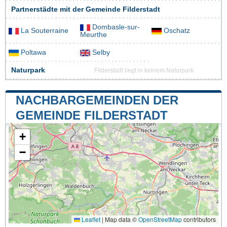
Partnerstädte mit der Gemeinde Filderstadt
Dombasle-sur-
La Souterraine
Oschatz
Meurthe
Poltawa
Selby
Naturpark
Filderstadt liegt in keinem Naturpark
NACHBARGEMEINDEN DER
GEMEINDE FILDERSTADT
+
−
Leaflet
|
Map data ©
OpenStreetMap
contributors