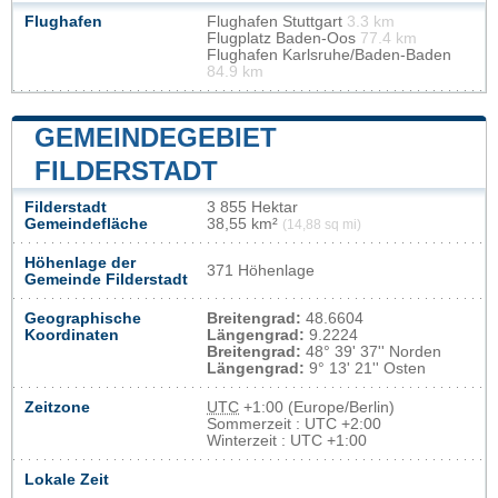
Flughafen
Flughafen Stuttgart
3.3 km
Flugplatz Baden-Oos
77.4 km
Flughafen Karlsruhe/Baden-Baden
84.9 km
GEMEINDEGEBIET
FILDERSTADT
Filderstadt
3 855 Hektar
Gemeindefläche
38,55 km²
(14,88 sq mi)
Höhenlage der
371 Höhenlage
Gemeinde Filderstadt
Geographische
Breitengrad:
48.6604
Koordinaten
Längengrad:
9.2224
Breitengrad:
48° 39' 37'' Norden
Längengrad:
9° 13' 21'' Osten
Zeitzone
UTC
+1:00 (Europe/Berlin)
Sommerzeit : UTC +2:00
Winterzeit : UTC +1:00
Lokale Zeit