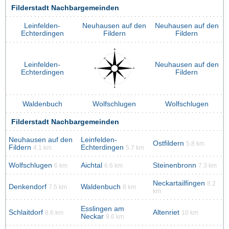
Filderstadt Nachbargemeinden
Leinfelden-
Neuhausen auf den
Neuhausen auf den
Echterdingen
Fildern
Fildern
Leinfelden-
Neuhausen auf den
Echterdingen
Fildern
Waldenbuch
Wolfschlugen
Wolfschlugen
Filderstadt Nachbargemeinden
Neuhausen auf den
Leinfelden-
Ostfildern
5.8 km
Fildern
Echterdingen
4.1 km
5.7 km
Wolfschlugen
Aichtal
Steinenbronn
6 km
6.6 km
7.3 km
Neckartailfingen
8.2
Denkendorf
Waldenbuch
7.5 km
8 km
km
Esslingen am
Schlaitdorf
Altenriet
8.6 km
10 km
Neckar
9.6 km