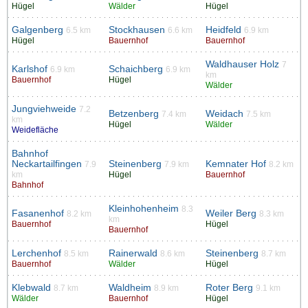
Hügel
Wälder
Hügel
Galgenberg
Stockhausen
Heidfeld
6.5 km
6.6 km
6.9 km
Hügel
Bauernhof
Bauernhof
Waldhauser Holz
7
Karlshof
Schaichberg
6.9 km
6.9 km
km
Bauernhof
Hügel
Wälder
Jungviehweide
7.2
Betzenberg
Weidach
7.4 km
7.5 km
km
Hügel
Wälder
Weidefläche
Bahnhof
Neckartailfingen
Steinenberg
Kemnater Hof
7.9
7.9 km
8.2 km
km
Hügel
Bauernhof
Bahnhof
Kleinhohenheim
8.3
Fasanenhof
Weiler Berg
8.2 km
8.3 km
km
Bauernhof
Hügel
Bauernhof
Lerchenhof
Rainerwald
Steinenberg
8.5 km
8.6 km
8.7 km
Bauernhof
Wälder
Hügel
Klebwald
Waldheim
Roter Berg
8.7 km
8.9 km
9.1 km
Wälder
Bauernhof
Hügel