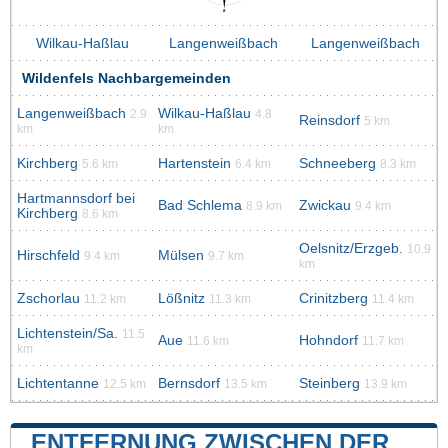
Wilkau-Haßlau
Langenweißbach
Langenweißbach
Wildenfels Nachbargemeinden
Langenweißbach
Wilkau-Haßlau
2.9
4.8
Reinsdorf
5 km
km
km
Kirchberg
Hartenstein
Schneeberg
5.6 km
6.4 km
8.3 km
Hartmannsdorf bei
Bad Schlema
Zwickau
8.9 km
9.4 km
Kirchberg
8.6 km
Oelsnitz/Erzgeb.
10.9
Hirschfeld
Mülsen
9.4 km
9.7 km
km
Zschorlau
Lößnitz
Crinitzberg
11.2 km
11.3 km
11.4 km
Lichtenstein/Sa.
11.5
Aue
Hohndorf
11.6 km
11.7 km
km
Lichtentanne
Bernsdorf
Steinberg
12.5 km
13.5 km
13.9 km
ENTFERNUNG ZWISCHEN DER