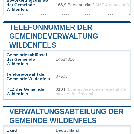
Bevölkerungsdichte
der Gemeinde
168,9 Personen/km²
(437,4 pop/sq mi)
Wildenfels
TELEFONNUMMER DER
GEMEINDEVERWALTUNG
WILDENFELS
Gemeindeschlüssel
der Gemeinde
14524310
Wildenfels
Telefonvorwahl der
37603
Gemeinde Wildenfels
PLZ der Gemeinde
8134
(Eine andere Gemeinde hat die
Wildenfels
gleiche Postleitzahl)
VERWALTUNGSABTEILUNG DER
GEMEINDE WILDENFELS
Land
Deutschland