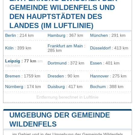
GEMEINDE WILDENFELS UND
DEN HAUPTSTÄDTEN DES
LANDES (IM LUFTLINIE)
Berlin
: 214 km
Hamburg
: 367 km
München
: 291 km
Frankfurt am Main
:
Köln
: 399 km
Düsseldorf
: 413 km
285 km
Leipzig
: 77 km
am
Dortmund
: 372 km
Essen
: 401 km
nächsten
Bremen
: 1759 km
Dresden
: 90 km
Hannover
: 275 km
Nürnberg
: 174 km
Duisburg
: 417 km
Bochum
: 388 km
Entfernung berechnet in Luftlinie
UMGEBUNG DER GEMEINDE
WILDENFELS
im Gebiet und in der Umgebung der Gemeinde Wildenfels