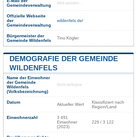
E-Mail der
Wird geladen...
Gemeindeverwaltung
Offizielle Webseite
der
wildenfels.de/
Gemeindeverwaltung
Bürgermeister der
Tino Kögler
Gemeinde Wildenfels
DEMOGRAFIE DER GEMEINDE
WILDENFELS
Name der Einwohner
der Gemeinde
Nicht verfügbar
Wildenfels
(Volksbezeichnung)
Datum
Klassifiziert nach
Aktueller Wert
Region/Land
Einwohnerzahl
3 491
Einwohner
229 / 3 122
(2023)