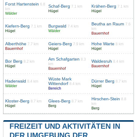
Forst Hartenstein
6.8
Schaf-Berg
Krähen-Berg
7.1 km
7.1 km
km
Hügel
Hügel
Wälder
Beutha an Raum
7.6
Kiefern-Berg
Burgwald
7.1 km
7.4 km
km
Hügel
Wälder
Bauernhof
Alberthöhe
Geiers-Berg
Hohe Warte
7.7 km
7.9 km
8 km
Bauernhof
Hügel
Hügel
Am Schafgarten
8.3
Bor Berg
Waldesruh
8.2 km
8.4 km
km
Hügel
Bauernhof
Bauernhof
Wüste Mark
Haderwald
Dürrer Berg
8.4 km
8.7 km
Wittendorf
8.4 km
Wälder
Hügel
Bereich
Hirschen-Stein
8.8
Kloster-Berg
Glees-Berg
8.7 km
8.7 km
km
Hügel
Berg
Berg
FREIZEIT UND AKTIVITÄTEN IN
DER UMGEBUNG DER