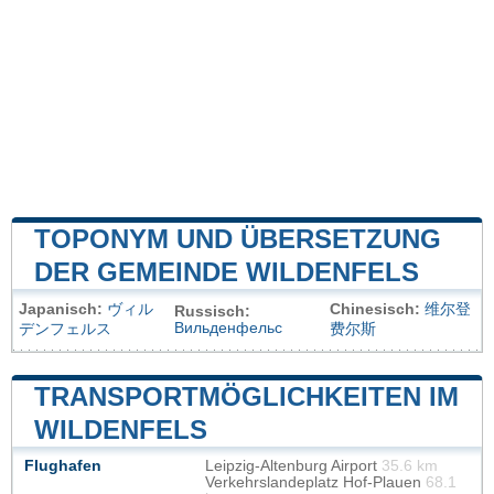
TOPONYM UND ÜBERSETZUNG
DER GEMEINDE WILDENFELS
Japanisch:
ヴィル
Chinesisch:
维尔登
Russisch:
Вильденфельс
デンフェルス
费尔斯
TRANSPORTMÖGLICHKEITEN IM
WILDENFELS
Flughafen
Leipzig-Altenburg Airport
35.6 km
Verkehrslandeplatz Hof-Plauen
68.1