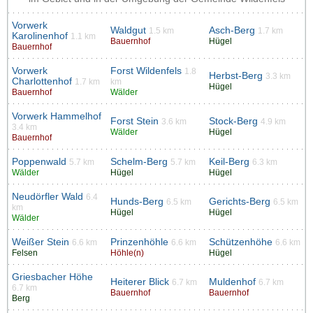
Vorwerk
Waldgut
Asch-Berg
1.5 km
1.7 km
Karolinenhof
1.1 km
Bauernhof
Hügel
Bauernhof
Vorwerk
Forst Wildenfels
1.8
Herbst-Berg
3.3 km
Charlottenhof
1.7 km
km
Hügel
Bauernhof
Wälder
Vorwerk Hammelhof
Forst Stein
Stock-Berg
3.6 km
4.9 km
3.4 km
Wälder
Hügel
Bauernhof
Poppenwald
Schelm-Berg
Keil-Berg
5.7 km
5.7 km
6.3 km
Wälder
Hügel
Hügel
Neudörfler Wald
6.4
Hunds-Berg
Gerichts-Berg
6.5 km
6.5 km
km
Hügel
Hügel
Wälder
Weißer Stein
Prinzenhöhle
Schützenhöhe
6.6 km
6.6 km
6.6 km
Felsen
Höhle(n)
Hügel
Griesbacher Höhe
Heiterer Blick
Muldenhof
6.7 km
6.7 km
6.7 km
Bauernhof
Bauernhof
Berg