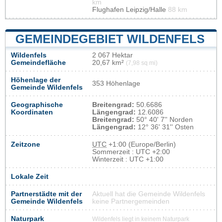
km
Flughafen Leipzig/Halle
88 km
GEMEINDEGEBIET WILDENFELS
Wildenfels
2 067 Hektar
Gemeindefläche
20,67 km²
(7,98 sq mi)
Höhenlage der
353 Höhenlage
Gemeinde Wildenfels
Geographische
Breitengrad:
50.6686
Koordinaten
Längengrad:
12.6086
Breitengrad:
50° 40' 7'' Norden
Längengrad:
12° 36' 31'' Osten
Zeitzone
UTC
+1:00 (Europe/Berlin)
Sommerzeit : UTC +2:00
Winterzeit : UTC +1:00
Lokale Zeit
Partnerstädte mit der
Aktuell hat die Gemeinde Wildenfels
Gemeinde Wildenfels
keine Partnergemeinden
Naturpark
Wildenfels liegt in keinem Naturpark