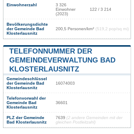
Einwohnerzahl
3 326
Einwohner
122 / 3 214
(2023)
Bevölkerungsdichte
der Gemeinde Bad
200,5 Personen/km²
(519,2 pop/sq mi)
Klosterlausnitz
TELEFONNUMMER DER
GEMEINDEVERWALTUNG BAD
KLOSTERLAUSNITZ
Gemeindeschlüssel
der Gemeinde Bad
16074003
Klosterlausnitz
Telefonvorwahl der
Gemeinde Bad
36601
Klosterlausnitz
PLZ der Gemeinde
7639
(2 andere Gemeinden mit der
Bad Klosterlausnitz
gleichen Postleitzahl)