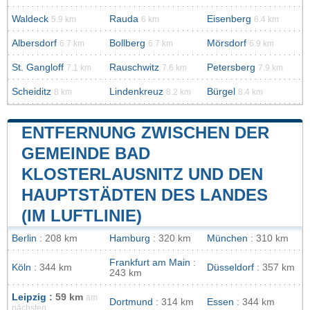
Waldeck
Rauda
Eisenberg
5.9 km
6 km
6.4 km
Albersdorf
Bollberg
Mörsdorf
6.7 km
6.7 km
6.9 km
St. Gangloff
Rauschwitz
Petersberg
7.1 km
7.6 km
7.9 km
Scheiditz
Lindenkreuz
Bürgel
8 km
8.2 km
8.4 km
ENTFERNUNG ZWISCHEN DER
GEMEINDE BAD
KLOSTERLAUSNITZ UND DEN
HAUPTSTÄDTEN DES LANDES
(IM LUFTLINIE)
Berlin
: 208 km
Hamburg
: 320 km
München
: 310 km
Frankfurt am Main
:
Köln
: 344 km
Düsseldorf
: 357 km
243 km
Leipzig
: 59 km
am
Dortmund
: 314 km
Essen
: 344 km
nächsten