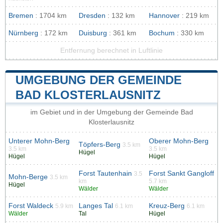
Bremen
: 1704 km
Dresden
: 132 km
Hannover
: 219 km
Nürnberg
: 172 km
Duisburg
: 361 km
Bochum
: 330 km
Entfernung berechnet in Luftlinie
UMGEBUNG DER GEMEINDE
BAD KLOSTERLAUSNITZ
im Gebiet und in der Umgebung der Gemeinde Bad
Klosterlausnitz
Unterer Mohn-Berg
Oberer Mohn-Berg
Töpfers-Berg
3.5 km
3.5 km
3.5 km
Hügel
Hügel
Hügel
Forst Tautenhain
Forst Sankt Gangloff
3.5
Mohn-Berge
3.5 km
km
5.7 km
Hügel
Wälder
Wälder
Forst Waldeck
Langes Tal
Kreuz-Berg
5.9 km
6.1 km
6.1 km
Wälder
Tal
Hügel