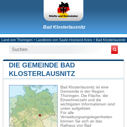
Bad Klosterlausnitz
Land von Thüringen
>
Landkreis von Saale-Holzland-Kreis
>
Bad Klosterlausnitz
DIE GEMEINDE BAD
KLOSTERLAUSNITZ
Bad Klosterlausnitz ist eine
Gemeinde in der Region
Thüringen. Die Fläche, die
Einwohnerzahl und die
wichtigsten Informationen sind
unten aufgelistet.
Für alle
Verwaltungsangelegenheiten
können Sie sich an das
Rathaus von Bad