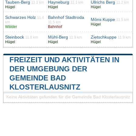
Tauben-Berg
Hayneburg
Ullrichs Berg
11.1 km
11.1 km
11.2 km
Hügel
Hügel
Hügel
Schwarzes Holz
Bahnhof Stadtroda
11.4
Möns Kuppe
11.5 km
km
11.5 km
Hügel
Wälder
Bahnhof
Steinbock
Mühl-Berg
Zietschkuppe
11.8 km
11.9 km
11.9 km
Hügel
Hügel
Hügel
FREIZEIT UND AKTIVITÄTEN IN
DER UMGEBUNG DER
GEMEINDE BAD
KLOSTERLAUSNITZ
Keine Aktivitäten gefunden für die Gemeinde Bad Klosterlausnitz