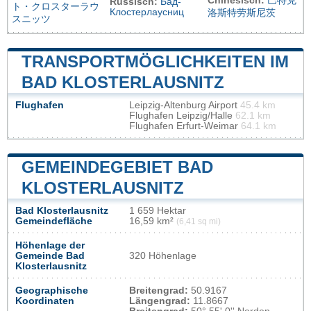
Chinesisch:
巴特克
Russisch:
Бад-
ト・クロスターラウ
Клостерлаусниц
洛斯特劳斯尼茨
スニッツ
TRANSPORTMÖGLICHKEITEN IM
BAD KLOSTERLAUSNITZ
Flughafen
Leipzig-Altenburg Airport
45.4 km
Flughafen Leipzig/Halle
62.1 km
Flughafen Erfurt-Weimar
64.1 km
GEMEINDEGEBIET BAD
KLOSTERLAUSNITZ
Bad Klosterlausnitz
1 659 Hektar
Gemeindefläche
16,59 km²
(6,41 sq mi)
Höhenlage der
Gemeinde Bad
320 Höhenlage
Klosterlausnitz
Geographische
Breitengrad:
50.9167
Koordinaten
Längengrad:
11.8667