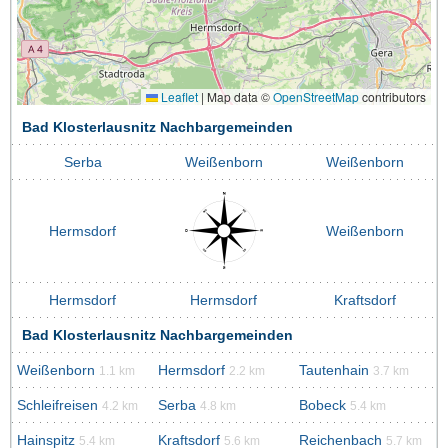
Leaflet
|
Map data ©
OpenStreetMap
contributors
Bad Klosterlausnitz Nachbargemeinden
Serba
Weißenborn
Weißenborn
Hermsdorf
Weißenborn
Hermsdorf
Hermsdorf
Kraftsdorf
Bad Klosterlausnitz Nachbargemeinden
Weißenborn
Hermsdorf
Tautenhain
1.1 km
2.2 km
3.7 km
Schleifreisen
Serba
Bobeck
4.2 km
4.8 km
5.4 km
Hainspitz
Kraftsdorf
Reichenbach
5.4 km
5.6 km
5.7 km