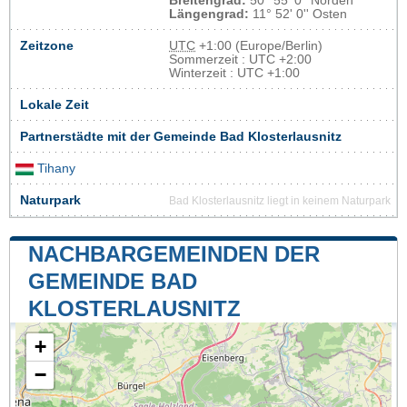
Breitengrad:
50° 55' 0'' Norden
Längengrad:
11° 52' 0'' Osten
Zeitzone
UTC
+1:00 (Europe/Berlin)
Sommerzeit : UTC +2:00
Winterzeit : UTC +1:00
Lokale Zeit
Partnerstädte mit der Gemeinde Bad Klosterlausnitz
Tihany
Naturpark
Bad Klosterlausnitz liegt in keinem Naturpark
NACHBARGEMEINDEN DER
GEMEINDE BAD
KLOSTERLAUSNITZ
+
−