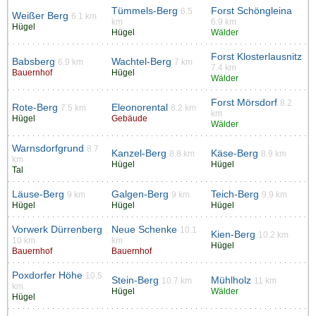
Tümmels-Berg
Forst Schöngleina
6.5
Weißer Berg
6.1 km
km
6.9 km
Hügel
Hügel
Wälder
Forst Klosterlausnitz
Babsberg
Wachtel-Berg
6.9 km
7 km
7.4 km
Bauernhof
Hügel
Wälder
Forst Mörsdorf
8.2
Rote-Berg
Eleonorental
7.5 km
8.2 km
km
Hügel
Gebäude
Wälder
Warnsdorfgrund
8.7
Kanzel-Berg
Käse-Berg
8.8 km
8.9 km
km
Hügel
Hügel
Tal
Läuse-Berg
Galgen-Berg
Teich-Berg
9 km
9 km
9.9 km
Hügel
Hügel
Hügel
Vorwerk Dürrenberg
Neue Schenke
10.1
Kien-Berg
10.2 km
10 km
km
Hügel
Bauernhof
Bauernhof
Poxdorfer Höhe
10.5
Stein-Berg
Mühlholz
10.7 km
11 km
km
Hügel
Wälder
Hügel