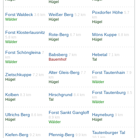
Hügel
Poxdorfer Höhe
5.7
Forst Waldeck
Weißer Berg
3.6 km
5.2 km
km
Wälder
Hügel
Hügel
Forst Klosterlausnitz
Rote-Berg
Möns Kuppe
6.7 km
6.8 km
5.8 km
Hügel
Hügel
Wälder
Forst Schöngleina
7
Babsberg
Hebetal
7 km
7.1 km
km
Bauernhof
Tal
Wälder
Alter Gleis-Berg
Forst Tautenhain
7.7
7.9
Zietschkuppe
7.2 km
km
km
Hügel
Hügel
Wälder
Forst Tautenburg
8.5
Kolben
Hirschgrund
8.3 km
8.4 km
km
Hügel
Tal
Wälder
Forst Sankt Gangloff
Ullrichs Berg
Hayneburg
8.6 km
9 km
8.9 km
Hügel
Hügel
Wälder
Tautenburger Tal
Kiefen-Berg
Pfennig-Berg
9.2 km
9.9 km
10.1 km