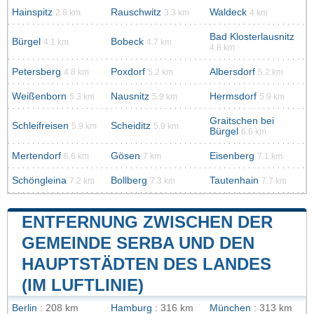
Hainspitz
Rauschwitz
Waldeck
2.8 km
3.3 km
4 km
Bad Klosterlausnitz
Bürgel
Bobeck
4.1 km
4.7 km
4.8 km
Petersberg
Poxdorf
Albersdorf
4.8 km
5.2 km
5.2 km
Weißenborn
Nausnitz
Hermsdorf
5.3 km
5.9 km
5.9 km
Graitschen bei
Schleifreisen
Scheiditz
5.9 km
5.9 km
Bürgel
6.6 km
Mertendorf
Gösen
Eisenberg
6.6 km
7 km
7.1 km
Schöngleina
Bollberg
Tautenhain
7.2 km
7.3 km
7.7 km
ENTFERNUNG ZWISCHEN DER
GEMEINDE SERBA UND DEN
HAUPTSTÄDTEN DES LANDES
(IM LUFTLINIE)
Berlin
: 208 km
Hamburg
: 316 km
München
: 313 km