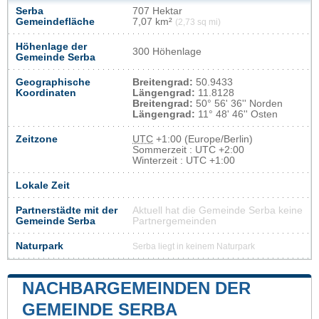
Serba
707 Hektar
Gemeindefläche
7,07 km²
(2,73 sq mi)
Höhenlage der
300 Höhenlage
Gemeinde Serba
Geographische
Breitengrad:
50.9433
Koordinaten
Längengrad:
11.8128
Breitengrad:
50° 56' 36'' Norden
Längengrad:
11° 48' 46'' Osten
Zeitzone
UTC
+1:00 (Europe/Berlin)
Sommerzeit : UTC +2:00
Winterzeit : UTC +1:00
Lokale Zeit
Partnerstädte mit der
Aktuell hat die Gemeinde Serba keine
Gemeinde Serba
Partnergemeinden
Naturpark
Serba liegt in keinem Naturpark
NACHBARGEMEINDEN DER
GEMEINDE SERBA