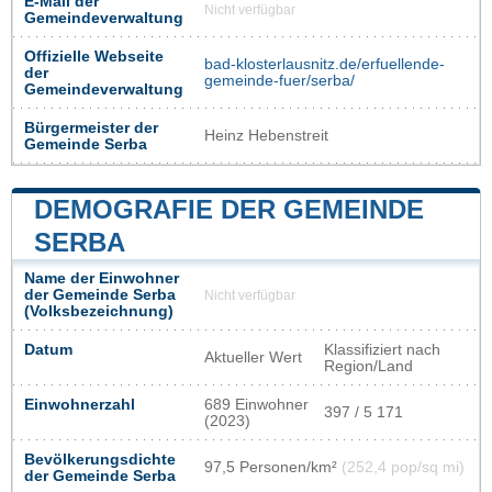
E-Mail der
Nicht verfügbar
Gemeindeverwaltung
Offizielle Webseite
bad-klosterlausnitz.de/erfuellende-
der
gemeinde-fuer/serba/
Gemeindeverwaltung
Bürgermeister der
Heinz Hebenstreit
Gemeinde Serba
DEMOGRAFIE DER GEMEINDE
SERBA
Name der Einwohner
der Gemeinde Serba
Nicht verfügbar
(Volksbezeichnung)
Datum
Klassifiziert nach
Aktueller Wert
Region/Land
Einwohnerzahl
689 Einwohner
397 / 5 171
(2023)
Bevölkerungsdichte
97,5 Personen/km²
(252,4 pop/sq mi)
der Gemeinde Serba