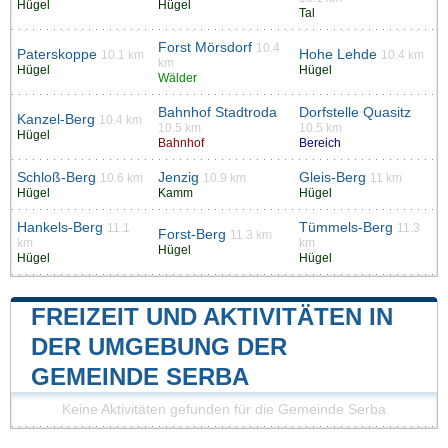
Hügel
Hügel
Tal
Forst Mörsdorf
10.4
Paterskoppe
Hohe Lehde
10.1 km
10.4 km
km
Hügel
Hügel
Wälder
Bahnhof Stadtroda
Dorfstelle Quasitz
Kanzel-Berg
10.4 km
10.5 km
10.5 km
Hügel
Bahnhof
Bereich
Schloß-Berg
Jenzig
Gleis-Berg
10.6 km
10.9 km
11 km
Hügel
Kamm
Hügel
Hankels-Berg
Tümmels-Berg
11.1
11.3
Forst-Berg
11.3 km
km
km
Hügel
Hügel
Hügel
FREIZEIT UND AKTIVITÄTEN IN
DER UMGEBUNG DER
GEMEINDE SERBA
Keine Aktivitäten gefunden für die Gemeinde Serba