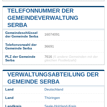
TELEFONNUMMER DER
GEMEINDEVERWALTUNG
SERBA
Gemeindeschlüssel
16074091
der Gemeinde Serba
Telefonvorwahl der
36691
Gemeinde Serba
PLZ der Gemeinde
7616
(6 andere Gemeinden mit der
Serba
gleichen Postleitzahl)
VERWALTUNGSABTEILUNG DER
GEMEINDE SERBA
Land
Deutschland
Land
Thüringen
Landkreis
Saale-Holzland-Kreis