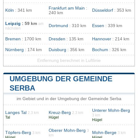
Frankfurt am Main
:
Köln
: 341 km
Düsseldorf
: 353 km
240 km
Leipzig
: 59 km
am
Dortmund
: 310 km
Essen
: 339 km
nächsten
Bremen
: 1700 km
Dresden
: 135 km
Hannover
: 214 km
Nürnberg
: 174 km
Duisburg
: 356 km
Bochum
: 326 km
Entfernung berechnet in Luftlinie
UMGEBUNG DER GEMEINDE
SERBA
im Gebiet und in der Umgebung der Gemeinde Serba
Unterer Mohn-Berg
Langes Tal
Kreuz-Berg
2.3 km
2.3 km
3 km
Tal
Hügel
Hügel
Oberer Mohn-Berg
3
Töpfers-Berg
Mohn-Berge
3 km
3 km
km
Hügel
Hügel