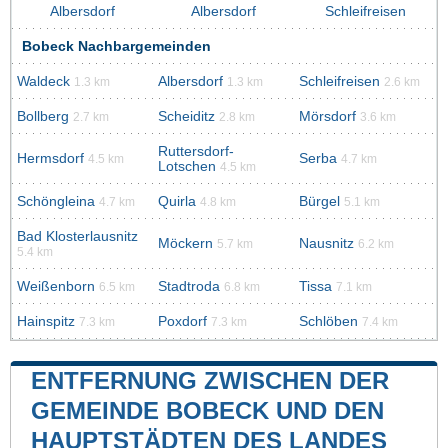
Albersdorf
Albersdorf
Schleifreisen
Bobeck Nachbargemeinden
Waldeck
Albersdorf
Schleifreisen
1.3 km
1.3 km
2.6 km
Bollberg
Scheiditz
Mörsdorf
2.7 km
2.8 km
3.6 km
Ruttersdorf-
Hermsdorf
Serba
4.5 km
4.7 km
Lotschen
4.5 km
Schöngleina
Quirla
Bürgel
4.7 km
4.8 km
5.1 km
Bad Klosterlausnitz
Möckern
Nausnitz
5.7 km
6.2 km
5.4 km
Weißenborn
Stadtroda
Tissa
6.5 km
6.8 km
7.1 km
Hainspitz
Poxdorf
Schlöben
7.3 km
7.3 km
7.4 km
ENTFERNUNG ZWISCHEN DER
GEMEINDE BOBECK UND DEN
HAUPTSTÄDTEN DES LANDES