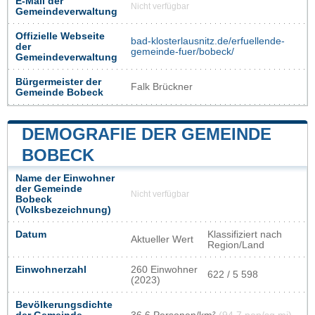
E-Mail der
Nicht verfügbar
Gemeindeverwaltung
Offizielle Webseite
bad-klosterlausnitz.de/erfuellende-
der
gemeinde-fuer/bobeck/
Gemeindeverwaltung
Bürgermeister der
Falk Brückner
Gemeinde Bobeck
DEMOGRAFIE DER GEMEINDE
BOBECK
Name der Einwohner
der Gemeinde
Nicht verfügbar
Bobeck
(Volksbezeichnung)
Datum
Klassifiziert nach
Aktueller Wert
Region/Land
Einwohnerzahl
260 Einwohner
622 / 5 598
(2023)
Bevölkerungsdichte