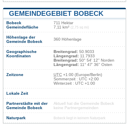
GEMEINDEGEBIET BOBECK
Bobeck
711 Hektar
Gemeindefläche
7,11 km²
(2,75 sq mi)
Höhenlage der
360 Höhenlage
Gemeinde Bobeck
Geographische
Breitengrad:
50.9033
Koordinaten
Längengrad:
11.7933
Breitengrad:
50° 54' 12'' Norden
Längengrad:
11° 47' 36'' Osten
Zeitzone
UTC
+1:00 (Europe/Berlin)
Sommerzeit : UTC +2:00
Winterzeit : UTC +1:00
Lokale Zeit
Partnerstädte mit der
Aktuell hat die Gemeinde Bobeck
Gemeinde Bobeck
keine Partnergemeinden
Naturpark
Bobeck liegt in keinem Naturpark