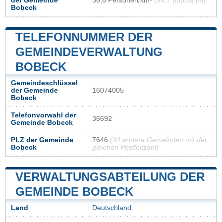
der Gemeinde
36,6 Personen/km²
(94,7 pop/sq mi)
Bobeck
TELEFONNUMMER DER
GEMEINDEVERWALTUNG
BOBECK
Gemeindeschlüssel
der Gemeinde
16074005
Bobeck
Telefonvorwahl der
36692
Gemeinde Bobeck
PLZ der Gemeinde
7646
(34 andere Gemeinden mit der
Bobeck
gleichen Postleitzahl)
VERWALTUNGSABTEILUNG DER
GEMEINDE BOBECK
Land
Deutschland