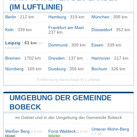
(IM LUFTLINIE)
Berlin
: 212 km
Hamburg
: 319 km
München
: 308 km
Frankfurt am Main
:
Köln
: 339 km
Düsseldorf
: 352 km
237 km
Leipzig
: 63 km
am
Dortmund
: 309 km
Essen
: 339 km
nächsten
Bremen
: 1702 km
Dresden
: 137 km
Hannover
: 217 km
Nürnberg
: 169 km
Duisburg
: 356 km
Bochum
: 326 km
Entfernung berechnet in Luftlinie
UMGEBUNG DER GEMEINDE
BOBECK
im Gebiet und in der Umgebung der Gemeinde Bobeck
Unterer Mohn-Berg
Weißer Berg
Forst Waldeck
0.8 km
1.6 km
2.2 km
Hügel
Wälder