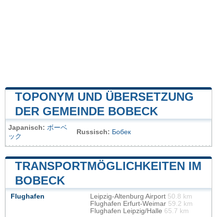
TOPONYM UND ÜBERSETZUNG
DER GEMEINDE BOBECK
Japanisch:
ボーベ
Russisch:
Бобек
ック
TRANSPORTMÖGLICHKEITEN IM
BOBECK
Flughafen
Leipzig-Altenburg Airport
50.8 km
Flughafen Erfurt-Weimar
59.2 km
Flughafen Leipzig/Halle
65.7 km