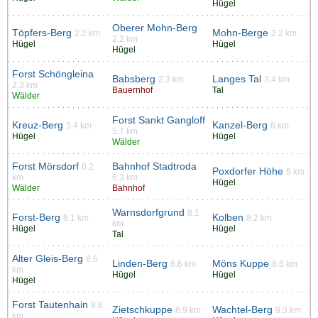
Hügel
Oberer Mohn-Berg
Töpfers-Berg
Mohn-Berge
2.2 km
2.2 km
2.2 km
Hügel
Hügel
Hügel
Forst Schöngleina
Babsberg
Langes Tal
2.3 km
3.4 km
2.3 km
Bauernhof
Tal
Wälder
Forst Sankt Gangloff
Kreuz-Berg
Kanzel-Berg
3.4 km
6 km
5.7 km
Hügel
Hügel
Wälder
Forst Mörsdorf
Bahnhof Stadtroda
6.2
Poxdorfer Höhe
8 km
km
6.3 km
Hügel
Wälder
Bahnhof
Warnsdorfgrund
8.1
Forst-Berg
Kolben
8.1 km
8.2 km
km
Hügel
Hügel
Tal
Alter Gleis-Berg
8.6
Linden-Berg
Möns Kuppe
8.6 km
8.6 km
km
Hügel
Hügel
Hügel
Forst Tautenhain
8.8
Zietschkuppe
Wachtel-Berg
8.9 km
9.3 km
km