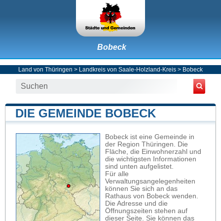
Bobeck
Land von Thüringen
>
Landkreis von Saale-Holzland-Kreis
>
Bobeck
DIE GEMEINDE BOBECK
Bobeck ist eine Gemeinde in
der Region Thüringen. Die
Fläche, die Einwohnerzahl und
die wichtigsten Informationen
sind unten aufgelistet.
Für alle
Verwaltungsangelegenheiten
können Sie sich an das
Rathaus von Bobeck wenden.
Die Adresse und die
Öffnungszeiten stehen auf
dieser Seite. Sie können das