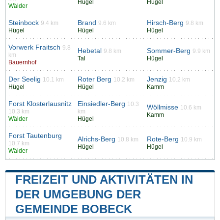
Hügel
Hügel
Wälder
Steinbock
Brand
Hirsch-Berg
9.4 km
9.6 km
9.8 km
Hügel
Hügel
Hügel
Vorwerk Fraitsch
9.8
Hebetal
Sommer-Berg
9.8 km
9.9 km
km
Tal
Hügel
Bauernhof
Der Seelig
Roter Berg
Jenzig
10.1 km
10.2 km
10.2 km
Hügel
Hügel
Kamm
Forst Klosterlausnitz
Einsiedler-Berg
10.3
Wöllmisse
10.6 km
10.3 km
km
Kamm
Wälder
Hügel
Forst Tautenburg
Alrichs-Berg
Rote-Berg
10.8 km
10.9 km
10.7 km
Hügel
Hügel
Wälder
FREIZEIT UND AKTIVITÄTEN IN
DER UMGEBUNG DER
GEMEINDE BOBECK