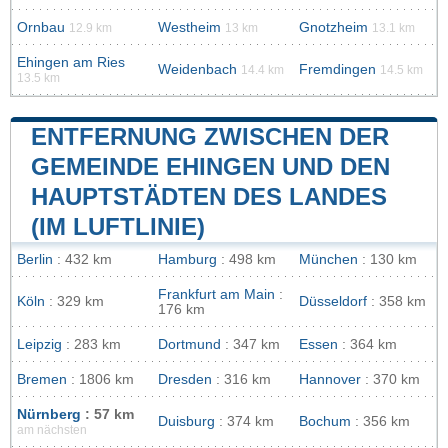
Ornbau
Westheim
Gnotzheim
12.9 km
13 km
13.1 km
Ehingen am Ries
Weidenbach
Fremdingen
14.4 km
14.5 km
13.5 km
ENTFERNUNG ZWISCHEN DER
GEMEINDE EHINGEN UND DEN
HAUPTSTÄDTEN DES LANDES
(IM LUFTLINIE)
Berlin
: 432 km
Hamburg
: 498 km
München
: 130 km
Frankfurt am Main
:
Köln
: 329 km
Düsseldorf
: 358 km
176 km
Leipzig
: 283 km
Dortmund
: 347 km
Essen
: 364 km
Bremen
: 1806 km
Dresden
: 316 km
Hannover
: 370 km
Nürnberg
: 57 km
Duisburg
: 374 km
Bochum
: 356 km
am nächsten