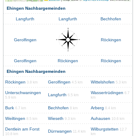
Ehingen Nachbargemeinden
Langfurth
Langfurth
Bechhofen
Gerolfingen
Röckingen
Gerolfingen
Röckingen
Röckingen
Ehingen Nachbargemeinden
Röckingen
Gerolfingen
Wittelshofen
3.8 km
4.5 km
5.3 km
Unterschwaningen
Wassertrüdingen
6.7
Langfurth
6.5 km
5.9 km
km
Burk
Bechhofen
Arberg
6.7 km
8 km
8.4 km
Weiltingen
Wieseth
Auhausen
8.5 km
9.3 km
10.6 km
Dentlein am Forst
Wilburgstetten
12.7
Dürrwangen
11.4 km
10.8 km
km