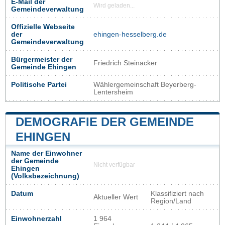
E-Mail der
Wird geladen...
Gemeindeverwaltung
Offizielle Webseite
der
ehingen-hesselberg.de
Gemeindeverwaltung
Bürgermeister der
Friedrich Steinacker
Gemeinde Ehingen
Politische Partei
Wählergemeinschaft Beyerberg-
Lentersheim
DEMOGRAFIE DER GEMEINDE
EHINGEN
Name der Einwohner
der Gemeinde
Nicht verfügbar
Ehingen
(Volksbezeichnung)
Datum
Klassifiziert nach
Aktueller Wert
Region/Land
Einwohnerzahl
1 964