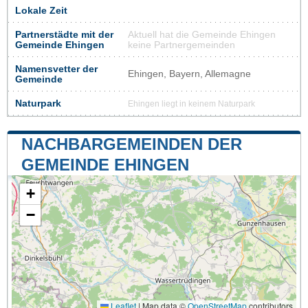
Lokale Zeit
Partnerstädte mit der
Aktuell hat die Gemeinde Ehingen
Gemeinde Ehingen
keine Partnergemeinden
Namensvetter der
Ehingen, Bayern, Allemagne
Gemeinde
Naturpark
Ehingen liegt in keinem Naturpark
NACHBARGEMEINDEN DER
GEMEINDE EHINGEN
+
−
Leaflet
|
Map data ©
OpenStreetMap
contributors