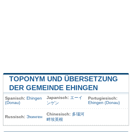
TOPONYM UND ÜBERSETZUNG
DER GEMEINDE EHINGEN
Japanisch:
エーイ
Spanisch:
Ehingen
Portugiesisch:
(Donau)
Ehingen (Donau)
ンゲン
Chinesisch:
多瑙河
Russisch:
Эхинген
畔埃英根