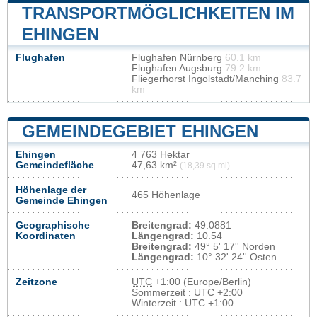
TRANSPORTMÖGLICHKEITEN IM
EHINGEN
Flughafen
Flughafen Nürnberg
60.1 km
Flughafen Augsburg
79.2 km
Fliegerhorst Ingolstadt/Manching
83.7
km
GEMEINDEGEBIET EHINGEN
Ehingen
4 763 Hektar
Gemeindefläche
47,63 km²
(18,39 sq mi)
Höhenlage der
465 Höhenlage
Gemeinde Ehingen
Geographische
Breitengrad:
49.0881
Koordinaten
Längengrad:
10.54
Breitengrad:
49° 5' 17'' Norden
Längengrad:
10° 32' 24'' Osten
Zeitzone
UTC
+1:00 (Europe/Berlin)
Sommerzeit : UTC +2:00
Winterzeit : UTC +1:00