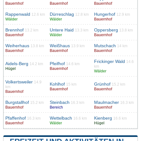
Bauernhof
Bauernhof
Bauernhof
Rappenwald
Dürreschlag
Hungerhof
12.6 km
12.8 km
12.9 km
Wälder
Wälder
Bauernhof
Brennhof
Untere Haid
Oppersberg
13.2 km
13.3 km
13.8 km
Bauernhof
Wälder
Bauernhof
Weiherhaus
Weißhaus
Mutschach
13.8 km
13.9 km
14 km
Bauernhof
Bauernhof
Bauernhof
Frickinger Wald
14.6
Aidels-Berg
Pfeifhof
14.2 km
14.6 km
km
Hügel
Bauernhof
Wälder
Volkertsweiler
14.9
Kohlhof
Grünhof
15 km
15.2 km
km
Bauernhof
Bauernhof
Bauernhof
Burgstallhof
Steinbach
Maulmacher
15.2 km
16.3 km
16.3 km
Bauernhof
Bereich
Bauernhof
Pfaffenhof
Wettelbach
Kienberg
16.3 km
16.6 km
16.6 km
Bauernhof
Wälder
Hügel