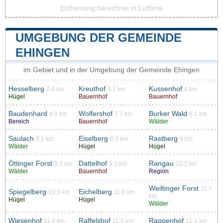
Entfernung berechnet in Luftlinie
UMGEBUNG DER GEMEINDE
EHINGEN
im Gebiet und in der Umgebung der Gemeinde Ehingen
Hesselberg
Kreuthof
Kussenhof
2.4 km
3.7 km
4 km
Hügel
Bauernhof
Bauernhof
Baudenhard
Wolfershof
Burker Wald
4.9 km
7.7 km
8.1 km
Bereich
Bauernhof
Wälder
Saulach
Eiselberg
Rastberg
8.1 km
8.3 km
9 km
Wälder
Hügel
Hügel
Öttinger Forst
Dattelhof
Rangau
9.2 km
9.3 km
10.2 km
Wälder
Bauernhof
Region
Weiltinger Forst
11.7
Spiegelberg
Eichelberg
10.3 km
11.6 km
km
Hügel
Hügel
Wälder
Wiesenhof
Raffelshof
Rappenhof
11.9 km
11.9 km
12.1 km