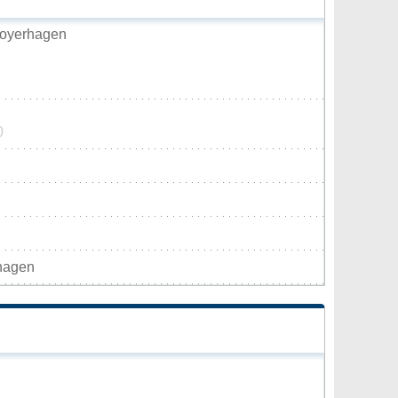
Hoyerhagen
0
hagen