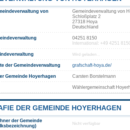
meindeverwaltung von
Gemeindeverwaltung von 
Schloßplatz 2
27318 Hoya
Deutschland
meindeverwaltung
04251 8150
International: +49 4251 815
eindeverwaltung
Wird geladen...
eite der Gemeindeverwaltung
grafschaft-hoya.de/
der Gemeinde Hoyerhagen
Carsten Borstelmann
Wählergemeinschaft Hoyer
FIE DER GEMEINDE HOYERHAGEN
hner der Gemeinde
Nicht verfügbar
lksbezeichnung)