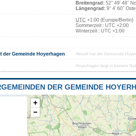
Breitengrad:
52° 49' 48'' N
Längengrad:
9° 4' 60'' Ost
UTC
+1:00 (Europe/Berlin)
Sommerzeit : UTC +2:00
Winterzeit : UTC +1:00
it der Gemeinde Hoyerhagen
Aktuell hat die Gemeinde Hoy
Hoyerhagen liegt in keinem Na
GEMEINDEN DER GEMEINDE HOYER
+
−