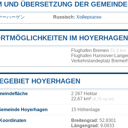
 UND ÜBERSETZUNG DER GEMEIND
ヤーハーゲン
Russisch:
Хойерхаген
RTMÖGLICHKEITEN IM HOYERHAGEN
Flughafen Bremen
31.3 km
Flughafen Hannover-Lang
Verkehrslandeplatz Bremer
EGEBIET HOYERHAGEN
eindefläche
2 267 Hektar
22,67 km²
(8,75 sq mi)
Gemeinde Hoyerhagen
15 Höhenlage
Koordinaten
Breitengrad:
52.8301
Längengrad:
9.0833