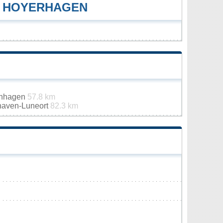
E HOYERHAGEN
enhagen
57.8 km
haven-Luneort
82.3 km