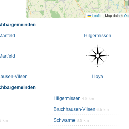
Leaflet
|
Map data ©
Op
chbargemeinden
Martfeld
Hilgermissen
Martfeld
ausen-Vilsen
Hoya
chbargemeinden
Hilgermissen
4.9 km
Bruchhausen-Vilsen
6.5 km
Schwarme
3 km
8.9 km