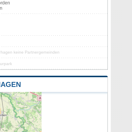
orden
en
erhagen keine Partnergemeinden
turpark
HAGEN