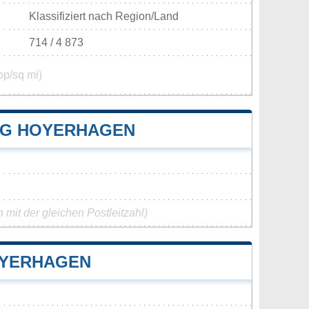
Klassifiziert nach Region/Land
714 / 4 873
op/sq mi)
NG HOYERHAGEN
mit der gleichen Postleitzahl)
OYERHAGEN