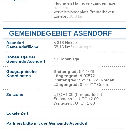
Flughafen Hannover-Langenhagen
57.6 km
Verkehrslandeplatz Bremerhaven-
Luneort
86.3 km
GEMEINDEGEBIET ASENDORF
Asendorf
5 816 Hektar
Gemeindefläche
58,16 km²
(22,46 sq mi)
Höhenlage der
49 Höhenlage
Gemeinde Asendorf
Geographische
Breitengrad:
52.7728
Koordinaten
Längengrad:
9.00572
Breitengrad:
52° 46' 22'' Norden
Längengrad:
9° 0' 21'' Osten
Zeitzone
UTC
+1:00 (Europe/Berlin)
Sommerzeit : UTC +2:00
Winterzeit : UTC +1:00
Lokale Zeit
Partnerstädte mit der Gemeinde Asendorf