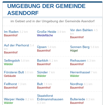
UMGEBUNG DER GEMEINDE
ASENDORF
im Gebiet und in der Umgebung der Gemeinde Asendorf
Vor den Bahlen
4.5
Im Raden
Große Heide
3.2 km
3.9 km
km
Bauernhof
Weidefläche
Bauernhof
Auf der Pierhorst
5.4
Üpsen
Sonnen Berg
5.8 km
5.8 km
km
Bauernhof
Hügel
Bauernhof
Sellingsloh
Barkloh
Reihausen
5.8 km
6.1 km
6.3 km
Wälder
Bauernhof
Bauernhof
Försterei Bult
Sünder
Herrenhassel
6.6 km
7 km
7 km
Gebäude
Wälder
Wälder
Fellhorst
Bult
Nordhop
7.3 km
7.6 km
8.1 km
Bauernhof
Bauernhof
Bauernhof
Staatsforst
Warper Heide
Erdmannshausen
Bulteriede
8.2 km
8.3 km
Wälder
8.3 km
Bauernhof