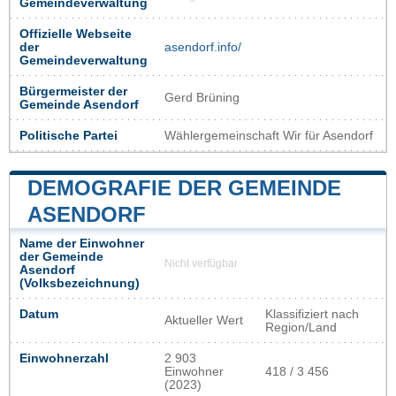
Gemeindeverwaltung
Offizielle Webseite
der
asendorf.info/
Gemeindeverwaltung
Bürgermeister der
Gerd Brüning
Gemeinde Asendorf
Politische Partei
Wählergemeinschaft Wir für Asendorf
DEMOGRAFIE DER GEMEINDE
ASENDORF
Name der Einwohner
der Gemeinde
Nicht verfügbar
Asendorf
(Volksbezeichnung)
Datum
Klassifiziert nach
Aktueller Wert
Region/Land
Einwohnerzahl
2 903
Einwohner
418 / 3 456
(2023)