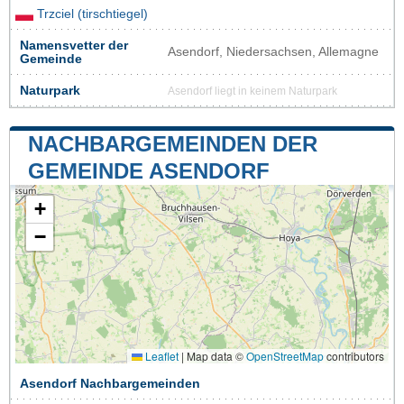
Trzciel (tirschtiegel)
Namensvetter der
Asendorf, Niedersachsen, Allemagne
Gemeinde
Naturpark
Asendorf liegt in keinem Naturpark
NACHBARGEMEINDEN DER
GEMEINDE ASENDORF
+
−
Leaflet
|
Map data ©
OpenStreetMap
contributors
Asendorf Nachbargemeinden