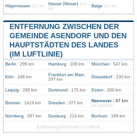
Hassel (Weser)
13.4
Hilgermissen
Balge
12.7 km
13.4 km
km
ENTFERNUNG ZWISCHEN DER
GEMEINDE ASENDORF UND DEN
HAUPTSTÄDTEN DES LANDES
(IM LUFTLINIE)
Berlin
: 299 km
Hamburg
: 109 km
München
: 547 km
Frankfurt am Main
:
Köln
: 248 km
Düsseldorf
: 230 km
297 km
Leipzig
: 280 km
Dortmund
: 175 km
Essen
: 200 km
Hannover
: 67 km
Bremen
: 1419 km
Dresden
: 377 km
am nächsten
Nürnberg
: 397 km
Duisburg
: 214 km
Bochum
: 189 km
Entfernung berechnet in Luftlinie