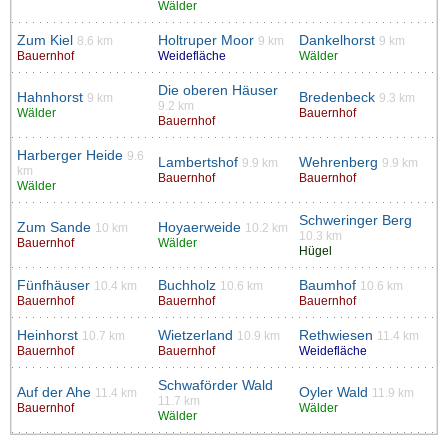
Wälder
Zum Kiel
Holtruper Moor
Dankelhorst
8.6 km
9 km
9 km
Bauernhof
Weidefläche
Wälder
Die oberen Häuser
Hahnhorst
Bredenbeck
9 km
9.3 km
9.2 km
Wälder
Bauernhof
Bauernhof
Harberger Heide
9.6
Lambertshof
Wehrenberg
9.9 km
9.9 km
km
Bauernhof
Bauernhof
Wälder
Schweringer Berg
Zum Sande
Hoyaerweide
10 km
10.2 km
10.3 km
Bauernhof
Wälder
Hügel
Fünfhäuser
Buchholz
Baumhof
10.4 km
10.6 km
10.6 km
Bauernhof
Bauernhof
Bauernhof
Heinhorst
Wietzerland
Rethwiesen
10.7 km
10.9 km
11.4 km
Bauernhof
Bauernhof
Weidefläche
Schwaförder Wald
Auf der Ahe
Oyler Wald
11.4 km
11.9 km
11.7 km
Bauernhof
Wälder
Wälder