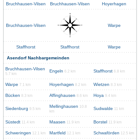
Bruchhausen-Vilsen
Bruchhausen-Vilsen
Hoyerhagen
Bruchhausen-Vilsen
Warpe
Staffhorst
Staffhorst
Warpe
Asendorf Nachbargemeinden
Bruchhausen-Vilsen
Engeln
Staffhorst
6.2 km
6.8 km
5.7 km
Warpe
Hoyerhagen
Wietzen
7.1 km
8.2 km
8.3 km
Bücken
Affinghausen
Hoya
8.3 km
8.6 km
9.4 km
Mellinghausen
10.8
Siedenburg
Sudwalde
9.5 km
11 km
km
Süstedt
Maasen
Borstel
11.4 km
11.9 km
11.9 km
Schweringen
Martfeld
Schwaförden
12.1 km
12.1 km
12.5 km