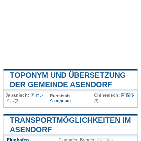
TOPONYM UND ÜBERSETZUNG
DER GEMEINDE ASENDORF
Japanisch:
アセン
Chinesisch:
阿森多
Russisch:
Азендорф
ドルフ
夫
TRANSPORTMÖGLICHKEITEN IM
ASENDORF
Flughafen
Flughafen Bremen
33.9 km