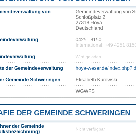
meindeverwaltung von
Gemeindeverwaltung von S
Schloßplatz 2
27318 Hoya
Deutschland
meindeverwaltung
04251 8150
International: +49 4251 815
eindeverwaltung
Wird geladen...
eite der Gemeindeverwaltung
hoya-weser.de/index.php?i
der Gemeinde Schweringen
Elisabeth Kurowski
WGWFS
FIE DER GEMEINDE SCHWERINGEN
hner der Gemeinde
Nicht verfügbar
olksbezeichnung)