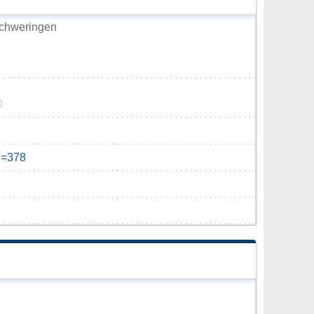
chweringen
0
d=378