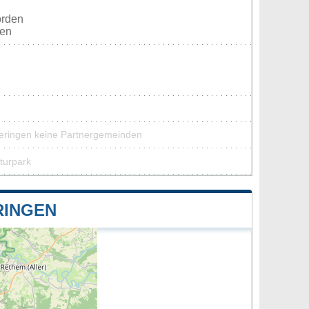
orden
ten
weringen keine Partnergemeinden
turpark
RINGEN