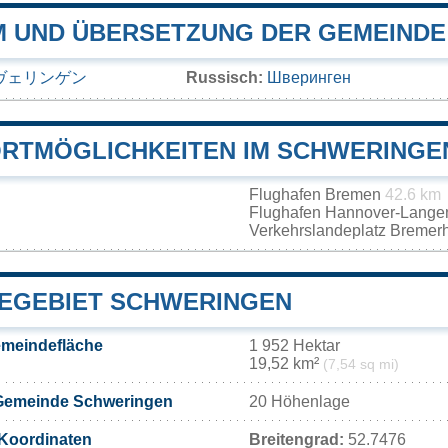
 UND ÜBERSETZUNG DER GEMEINDE
ヴェリンゲン
Russisch:
Шверинген
RTMÖGLICHKEITEN IM SCHWERINGE
Flughafen Bremen
42.6 km
Flughafen Hannover-Lang
Verkehrslandeplatz Bremer
EGEBIET SCHWERINGEN
meindefläche
1 952 Hektar
19,52 km²
(7,54 sq mi)
Gemeinde Schweringen
20 Höhenlage
Koordinaten
Breitengrad:
52.7476