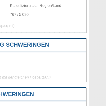
Klassifiziert nach Region/Land
767 / 5 030
op/sq mi)
G SCHWERINGEN
mit der gleichen Postleitzahl)
CHWERINGEN