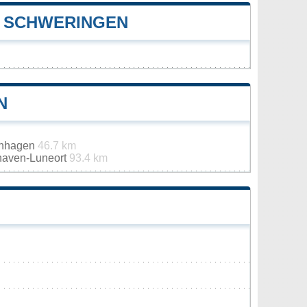
 SCHWERINGEN
N
enhagen
46.7 km
haven-Luneort
93.4 km