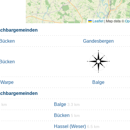
Leaflet
|
Map data ©
Op
achbargemeinden
Bücken
Gandesbergen
Bücken
Warpe
Balge
achbargemeinden
Balge
1 km
3.3 km
Bücken
5 km
Hassel (Weser)
6.5 km