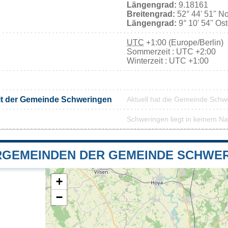
Längengrad:
9.18161
Breitengrad:
52° 44' 51'' N
Längengrad:
9° 10' 54'' Os
UTC
+1:00 (Europe/Berlin)
Sommerzeit : UTC +2:00
Winterzeit : UTC +1:00
it der Gemeinde Schweringen
Aktuell hat die Gemeinde Sch
Schweringen liegt in keinem Na
GEMEINDEN DER GEMEINDE SCHWE
+
−