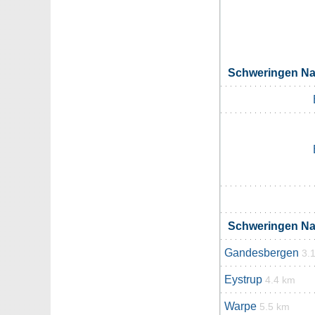
Schweringen N
Schweringen N
Gandesbergen
3.
Eystrup
4.4 km
Warpe
5.5 km