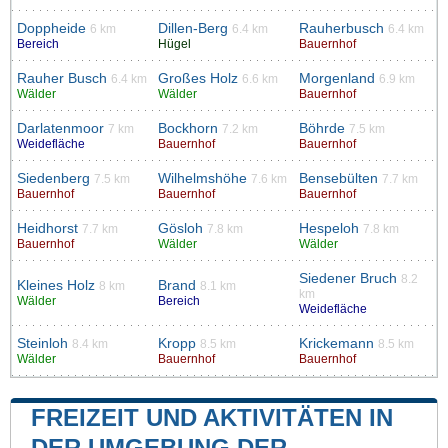
Doppheide
Dillen-Berg
Rauherbusch
6 km
6.4 km
6.4 km
Bereich
Hügel
Bauernhof
Rauher Busch
Großes Holz
Morgenland
6.4 km
6.6 km
6.9 km
Wälder
Wälder
Bauernhof
Darlatenmoor
Bockhorn
Böhrde
7 km
7.2 km
7.5 km
Weidefläche
Bauernhof
Bauernhof
Siedenberg
Wilhelmshöhe
Bensebülten
7.5 km
7.6 km
7.7 km
Bauernhof
Bauernhof
Bauernhof
Heidhorst
Gösloh
Hespeloh
7.7 km
7.8 km
7.8 km
Bauernhof
Wälder
Wälder
Siedener Bruch
8.2
Kleines Holz
Brand
8 km
8.1 km
km
Wälder
Bereich
Weidefläche
Steinloh
Kropp
Krickemann
8.4 km
8.5 km
8.5 km
Wälder
Bauernhof
Bauernhof
FREIZEIT UND AKTIVITÄTEN IN
DER UMGEBUNG DER