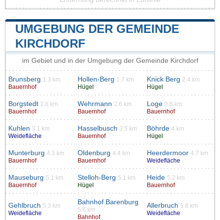
UMGEBUNG DER GEMEINDE
KIRCHDORF
im Gebiet und in der Umgebung der Gemeinde Kirchdorf
Brunsberg
Hollen-Berg
Knick Berg
1.3 km
1.7 km
2.4 km
Bauernhof
Hügel
Hügel
Borgstedt
Wehrmann
Loge
2.6 km
2.6 km
2.8 km
Bauernhof
Bauernhof
Bauernhof
Kuhlen
Hasselbusch
Böhrde
3.1 km
3.5 km
4 km
Weidefläche
Bauernhof
Hügel
Munterburg
Oldenburg
Heerdermoor
4.3 km
4.4 km
4.7 km
Bauernhof
Bauernhof
Weidefläche
Mauseburg
Stelloh-Berg
Heide
5.1 km
5.1 km
5.2 km
Bauernhof
Hügel
Bauernhof
Bahnhof Barenburg
Gehlbruch
Allerbruch
5.3 km
5.8 km
5.6 km
Weidefläche
Weidefläche
Bahnhof