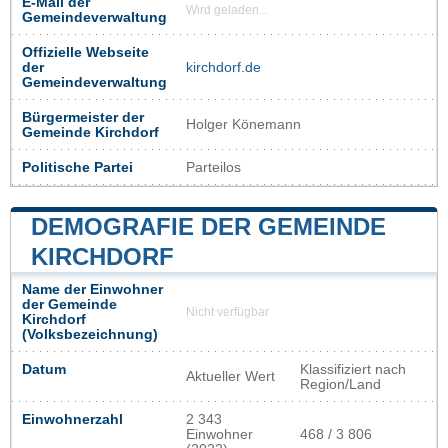
E-Mail der
Wird geladen...
Gemeindeverwaltung
Offizielle Webseite
der
kirchdorf.de
Gemeindeverwaltung
Bürgermeister der
Holger Könemann
Gemeinde Kirchdorf
Politische Partei
Parteilos
DEMOGRAFIE DER GEMEINDE
KIRCHDORF
Name der Einwohner
der Gemeinde
Nicht verfügbar
Kirchdorf
(Volksbezeichnung)
Datum
Klassifiziert nach
Aktueller Wert
Region/Land
Einwohnerzahl
2 343
Einwohner
468 / 3 806