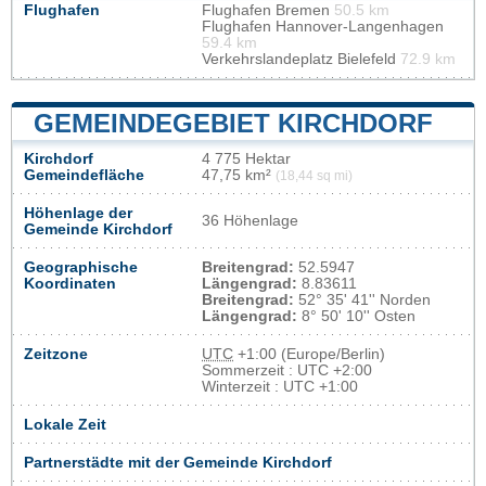
Flughafen
Flughafen Bremen
50.5 km
Flughafen Hannover-Langenhagen
59.4 km
Verkehrslandeplatz Bielefeld
72.9 km
GEMEINDEGEBIET KIRCHDORF
Kirchdorf
4 775 Hektar
Gemeindefläche
47,75 km²
(18,44 sq mi)
Höhenlage der
36 Höhenlage
Gemeinde Kirchdorf
Geographische
Breitengrad:
52.5947
Koordinaten
Längengrad:
8.83611
Breitengrad:
52° 35' 41'' Norden
Längengrad:
8° 50' 10'' Osten
Zeitzone
UTC
+1:00 (Europe/Berlin)
Sommerzeit : UTC +2:00
Winterzeit : UTC +1:00
Lokale Zeit
Partnerstädte mit der Gemeinde Kirchdorf