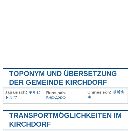
TOPONYM UND ÜBERSETZUNG
DER GEMEINDE KIRCHDORF
Japanisch:
キルヒ
Chinesisch:
基希多
Russisch:
Кирхдорф
ドルフ
夫
TRANSPORTMÖGLICHKEITEN IM
KIRCHDORF