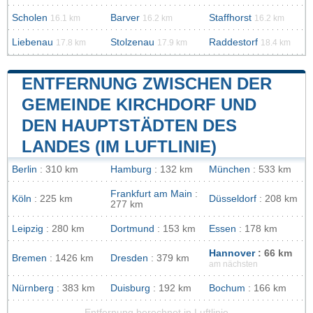
Scholen
Barver
Staffhorst
16.1 km
16.2 km
16.2 km
Liebenau
Stolzenau
Raddestorf
17.8 km
17.9 km
18.4 km
ENTFERNUNG ZWISCHEN DER
GEMEINDE KIRCHDORF UND
DEN HAUPTSTÄDTEN DES
LANDES (IM LUFTLINIE)
Berlin
: 310 km
Hamburg
: 132 km
München
: 533 km
Frankfurt am Main
:
Köln
: 225 km
Düsseldorf
: 208 km
277 km
Leipzig
: 280 km
Dortmund
: 153 km
Essen
: 178 km
Hannover
: 66 km
Bremen
: 1426 km
Dresden
: 379 km
am nächsten
Nürnberg
: 383 km
Duisburg
: 192 km
Bochum
: 166 km
Entfernung berechnet in Luftlinie