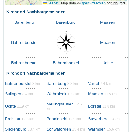
Leaflet
|
Map data ©
OpenStreetMap
contributors
Kirchdorf Nachbargemeinden
Barenburg
Barenburg
Maasen
Bahrenborstel
Maasen
Bahrenborstel
Bahrenborstel
Uchte
Kirchdorf Nachbargemeinden
Bahrenborstel
Barenburg
Varrel
3 km
3.8 km
7.4 km
Sulingen
Wehrbleck
Maasen
8.4 km
10.2 km
11.5 km
Mellinghausen
12.5
Uchte
Borstel
11.9 km
12.8 km
km
Freistatt
Pennigsehl
Steyerberg
12.8 km
12.9 km
13 km
Siedenburg
Schwaförden
Warmsen
13.4 km
15.4 km
15.6 km