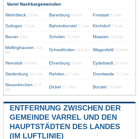
Varrel Nachbargemeinden
Wehrbleck
Barenburg
Freistatt
2.9 km
4.6 km
5.5 km
Sulingen
Bahrenborstel
Kirchdorf
7.2 km
7.2 km
7.4 km
Barver
Scholen
Maasen
9 km
13.2 km
13.6 km
Mellinghausen
14.6
Schwaförden
Wagenfeld
14.6 km
14.6 km
km
Hemsloh
Ehrenburg
Eydelstedt
14.8 km
15 km
15.5 km
Siedenburg
Rehden
Drentwede
16.4 km
17.1 km
17.2 km
Neuenkirchen
17.6
Dickel
Borstel
17.7 km
17.8 km
km
ENTFERNUNG ZWISCHEN DER
GEMEINDE VARREL UND DEN
HAUPTSTÄDTEN DES LANDES
(IM LUFTLINIE)