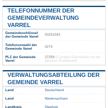
TELEFONNUMMER DER
GEMEINDEVERWALTUNG
VARREL
Gemeindeschlüssel
03251043
der Gemeinde Varrel
Telefonvorwahl der
4274
Gemeinde Varrel
PLZ der Gemeinde
27259
(2 andere Gemeinden mit der
Varrel
gleichen Postleitzahl)
VERWALTUNGSABTEILUNG DER
GEMEINDE VARREL
Land
Deutschland
Land
Niedersachsen
Landkreis
Diepholz