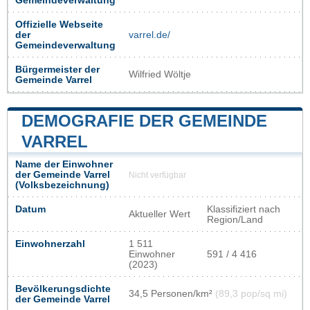
Gemeindeverwaltung
Offizielle Webseite
der
varrel.de/
Gemeindeverwaltung
Bürgermeister der
Wilfried Wöltje
Gemeinde Varrel
DEMOGRAFIE DER GEMEINDE
VARREL
Name der Einwohner
der Gemeinde Varrel
Nicht verfügbar
(Volksbezeichnung)
Datum
Klassifiziert nach
Aktueller Wert
Region/Land
Einwohnerzahl
1 511
Einwohner
591 / 4 416
(2023)
Bevölkerungsdichte
34,5 Personen/km²
(89,3 pop/sq mi)
der Gemeinde Varrel