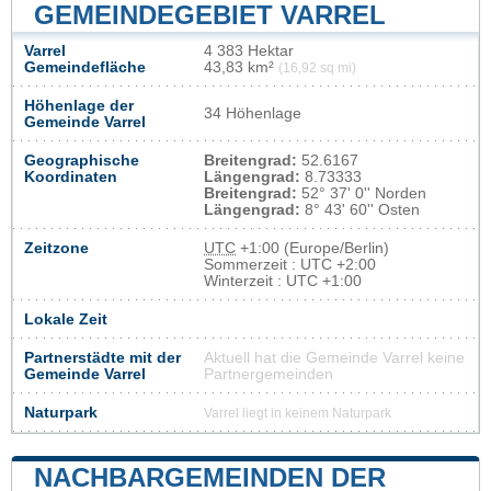
GEMEINDEGEBIET VARREL
Varrel
4 383 Hektar
Gemeindefläche
43,83 km²
(16,92 sq mi)
Höhenlage der
34 Höhenlage
Gemeinde Varrel
Geographische
Breitengrad:
52.6167
Koordinaten
Längengrad:
8.73333
Breitengrad:
52° 37' 0'' Norden
Längengrad:
8° 43' 60'' Osten
Zeitzone
UTC
+1:00 (Europe/Berlin)
Sommerzeit : UTC +2:00
Winterzeit : UTC +1:00
Lokale Zeit
Partnerstädte mit der
Aktuell hat die Gemeinde Varrel keine
Gemeinde Varrel
Partnergemeinden
Naturpark
Varrel liegt in keinem Naturpark
NACHBARGEMEINDEN DER