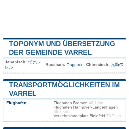
TOPONYM UND ÜBERSETZUNG
DER GEMEINDE VARREL
Japanisch:
ヴァル
Russisch:
Фаррель
Chinesisch:
瓦勒尔
レル
TRANSPORTMÖGLICHKEITEN IM
VARREL
Flughafen
Flughafen Bremen
48.1 km
Flughafen Hannover-Langenhagen
66.7 km
Verkehrslandeplatz Bielefeld
73.7 km