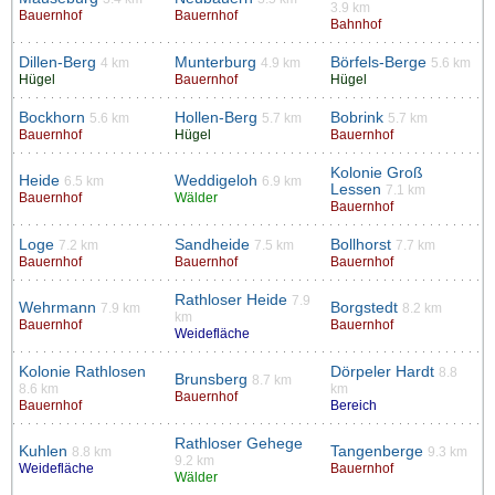
3.9 km
Bauernhof
Bauernhof
Bahnhof
Dillen-Berg
Munterburg
Börfels-Berge
4 km
4.9 km
5.6 km
Hügel
Bauernhof
Hügel
Bockhorn
Hollen-Berg
Bobrink
5.6 km
5.7 km
5.7 km
Bauernhof
Hügel
Bauernhof
Kolonie Groß
Heide
Weddigeloh
6.5 km
6.9 km
Lessen
7.1 km
Bauernhof
Wälder
Bauernhof
Loge
Sandheide
Bollhorst
7.2 km
7.5 km
7.7 km
Bauernhof
Bauernhof
Bauernhof
Rathloser Heide
7.9
Wehrmann
Borgstedt
7.9 km
8.2 km
km
Bauernhof
Bauernhof
Weidefläche
Kolonie Rathlosen
Dörpeler Hardt
8.8
Brunsberg
8.7 km
8.6 km
km
Bauernhof
Bauernhof
Bereich
Rathloser Gehege
Kuhlen
Tangenberge
8.8 km
9.3 km
9.2 km
Weidefläche
Bauernhof
Wälder