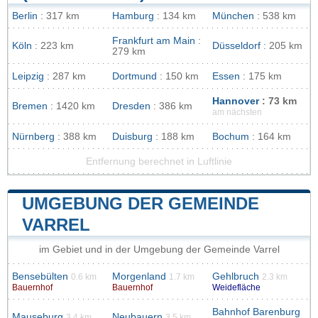
Berlin
: 317 km
Hamburg
: 134 km
München
: 538 km
Frankfurt am Main
:
Köln
: 223 km
Düsseldorf
: 205 km
279 km
Leipzig
: 287 km
Dortmund
: 150 km
Essen
: 175 km
Hannover
: 73 km
Bremen
: 1420 km
Dresden
: 386 km
am nächsten
Nürnberg
: 388 km
Duisburg
: 188 km
Bochum
: 164 km
Entfernung berechnet in Luftlinie
UMGEBUNG DER GEMEINDE
VARREL
im Gebiet und in der Umgebung der Gemeinde Varrel
Bensebülten
Morgenland
Gehlbruch
0.6 km
1.7 km
2.3 km
Bauernhof
Bauernhof
Weidefläche
Bahnhof Barenburg
Mauseburg
Neubauern
3.4 km
3.5 km