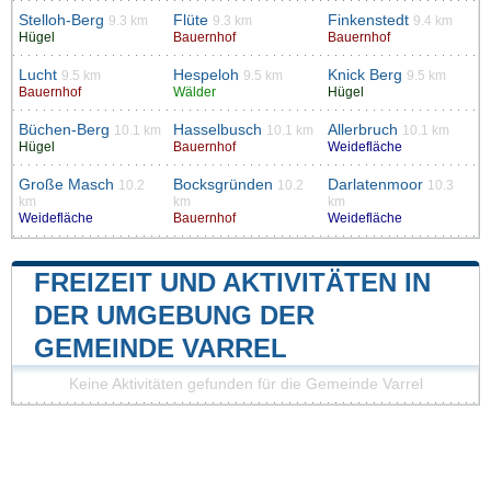
Stelloh-Berg
Flüte
Finkenstedt
9.3 km
9.3 km
9.4 km
Hügel
Bauernhof
Bauernhof
Lucht
Hespeloh
Knick Berg
9.5 km
9.5 km
9.5 km
Bauernhof
Wälder
Hügel
Büchen-Berg
Hasselbusch
Allerbruch
10.1 km
10.1 km
10.1 km
Hügel
Bauernhof
Weidefläche
Große Masch
Bocksgründen
Darlatenmoor
10.2
10.2
10.3
km
km
km
Weidefläche
Bauernhof
Weidefläche
FREIZEIT UND AKTIVITÄTEN IN
DER UMGEBUNG DER
GEMEINDE VARREL
Keine Aktivitäten gefunden für die Gemeinde Varrel