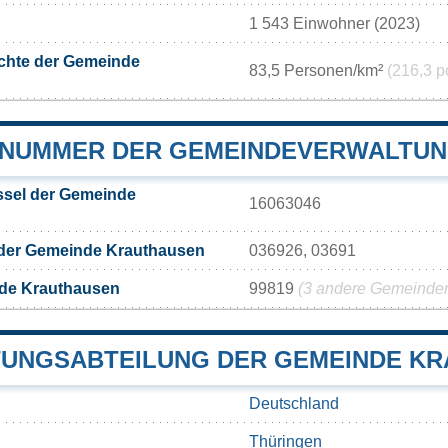
1 543 Einwohner (2023)
chte der Gemeinde
83,5 Personen/km²
(216,3 p
NUMMER DER GEMEINDEVERWALTUN
sel der Gemeinde
16063046
 der Gemeinde Krauthausen
036926, 03691
de Krauthausen
99819
(3 andere Gemeinden 
UNGSABTEILUNG DER GEMEINDE K
Deutschland
Thüringen