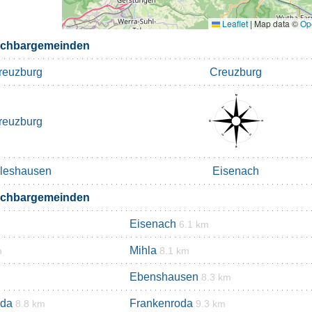
Leaflet
|
Map data ©
Op
achbargemeinden
reuzburg
Creuzburg
reuzburg
leshausen
Eisenach
achbargemeinden
Eisenach
6.1 km
Mihla
m
8.1 km
Ebenshausen
8.3 km
oda
Frankenroda
8.8 km
9.3 km