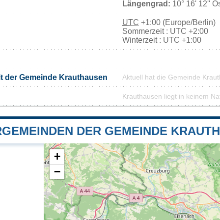
Längengrad:
10° 16' 12'' O
UTC
+1:00 (Europe/Berlin)
Sommerzeit : UTC +2:00
Winterzeit : UTC +1:00
it der Gemeinde Krauthausen
Aktuell hat die Gemeinde Krau
Krauthausen liegt in keinem Na
GEMEINDEN DER GEMEINDE KRAUT
+
−