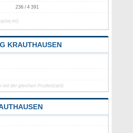
236 / 4 391
op/sq mi)
G KRAUTHAUSEN
mit der gleichen Postleitzahl)
RAUTHAUSEN