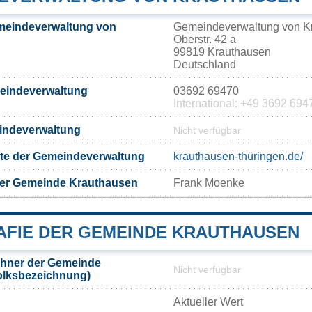
meindeverwaltung von
Gemeindeverwaltung von K
Oberstr. 42 a
99819 Krauthausen
Deutschland
meindeverwaltung
03692 69470
International: +49 3692 694
eindeverwaltung
Nicht verfügbar
eite der Gemeindeverwaltung
krauthausen-thüringen.de/
der Gemeinde Krauthausen
Frank Moenke
FIE DER GEMEINDE KRAUTHAUSEN
hner der Gemeinde
Nicht verfügbar
olksbezeichnung)
Aktueller Wert