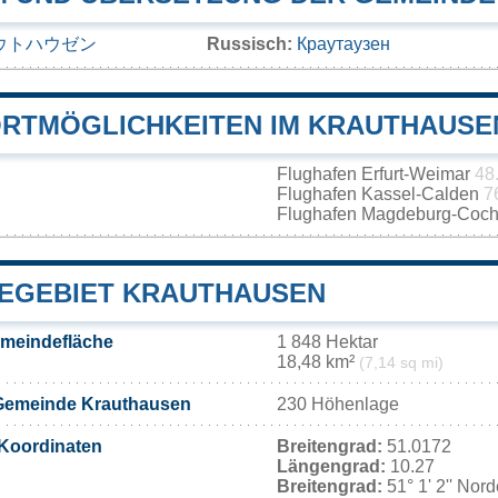
ウトハウゼン
Russisch:
Краутаузен
RTMÖGLICHKEITEN IM KRAUTHAUSE
Flughafen Erfurt-Weimar
48
Flughafen Kassel-Calden
7
Flughafen Magdeburg-Coch
EGEBIET KRAUTHAUSEN
meindefläche
1 848 Hektar
18,48 km²
(7,14 sq mi)
Gemeinde Krauthausen
230 Höhenlage
Koordinaten
Breitengrad:
51.0172
Längengrad:
10.27
Breitengrad:
51° 1' 2'' Nor