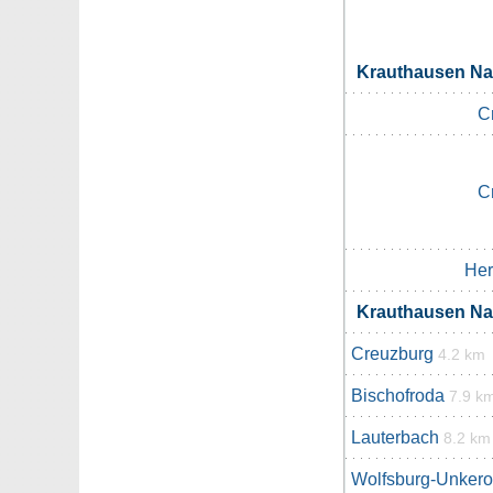
Krauthausen N
C
C
Her
Krauthausen N
Creuzburg
4.2 km
Bischofroda
7.9 k
Lauterbach
8.2 km
Wolfsburg-Unker