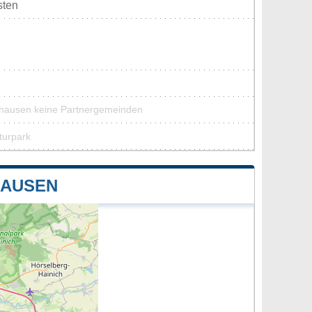
sten
thausen keine Partnergemeinden
turpark
HAUSEN