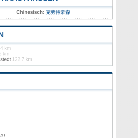
Chinesisch:
克劳特豪森
N
.4 km
6 km
stedt
122.7 km
den