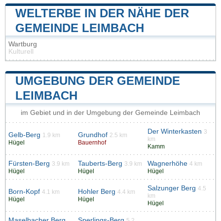
WELTERBE IN DER NÄHE DER
GEMEINDE LEIMBACH
Wartburg
Kulturell
UMGEBUNG DER GEMEINDE
LEIMBACH
im Gebiet und in der Umgebung der Gemeinde Leimbach
Der Winterkasten
3
Gelb-Berg
Grundhof
1.9 km
2.5 km
km
Hügel
Bauernhof
Kamm
Fürsten-Berg
Tauberts-Berg
Wagnerhöhe
3.9 km
3.9 km
4 km
Hügel
Hügel
Hügel
Salzunger Berg
4.5
Born-Kopf
Hohler Berg
4.1 km
4.4 km
km
Hügel
Hügel
Hügel
Maselbacher Berg
Sperlings-Berg
5.2