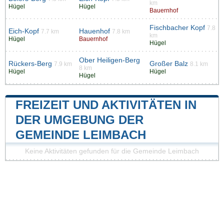
km
Hügel
Hügel
Bauernhof
Fischbacher Kopf
7.8
Eich-Kopf
Hauenhof
7.7 km
7.8 km
km
Hügel
Bauernhof
Hügel
Ober Heiligen-Berg
Rückers-Berg
Großer Balz
7.9 km
8.1 km
8 km
Hügel
Hügel
Hügel
FREIZEIT UND AKTIVITÄTEN IN
DER UMGEBUNG DER
GEMEINDE LEIMBACH
Keine Aktivitäten gefunden für die Gemeinde Leimbach