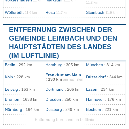
Völkershausen
Marksuhl
11 km
11.1 km
11.3 km
Wölferbütt
Rosa
Steinbach
11.6 km
11.7 km
11.9 km
ENTFERNUNG ZWISCHEN DER
GEMEINDE LEIMBACH UND DEN
HAUPTSTÄDTEN DES LANDES
(IM LUFTLINIE)
Berlin
: 292 km
Hamburg
: 305 km
München
: 314 km
Frankfurt am Main
Köln
: 228 km
Düsseldorf
: 244 km
: 133 km
am nächsten
Leipzig
: 163 km
Dortmund
: 206 km
Essen
: 234 km
Bremen
: 1638 km
Dresden
: 250 km
Hannover
: 176 km
Nürnberg
: 164 km
Duisburg
: 249 km
Bochum
: 221 km
Entfernung berechnet in Luftlinie