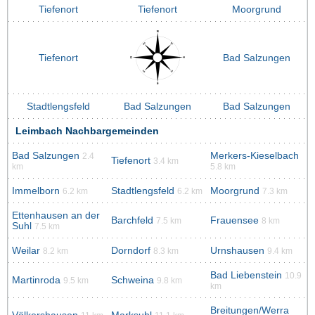
Tiefenort
Tiefenort
Moorgrund
Tiefenort
Bad Salzungen
Stadtlengsfeld
Bad Salzungen
Bad Salzungen
Leimbach Nachbargemeinden
Bad Salzungen
Merkers-Kieselbach
2.4
Tiefenort
3.4 km
km
5.8 km
Immelborn
Stadtlengsfeld
Moorgrund
6.2 km
6.2 km
7.3 km
Ettenhausen an der
Barchfeld
Frauensee
7.5 km
8 km
Suhl
7.5 km
Weilar
Dorndorf
Urnshausen
8.2 km
8.3 km
9.4 km
Bad Liebenstein
10.9
Martinroda
Schweina
9.5 km
9.8 km
km
Breitungen/Werra