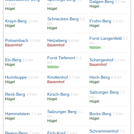
Galgen-Berg
5.2 km
4.9 km
km
Hügel
Hügel
Hügel
Schnecken-Berg
5.5
Krayn-Berg
Frohn-Berg
5.4 km
5.6 km
km
Hügel
Hügel
Hügel
Forst Langenfeld
5.7
Polsambach
Hetzeberg
5.6 km
5.6 km
km
Bauernhof
Bauernhof
Wälder
Forst Tiefenort
6.1
Eis-Berg
Schergeshof
5.9 km
6.2 km
km
Hügel
Bauernhof
Wälder
Hunnkuppe
Knottenhof
Hech-Berg
6.6 km
6.7 km
6.9 km
Hügel
Bauernhof
Hügel
Salzunger Berg
7.1
Reck-Berg
Kirsch-Berg
6.9 km
7 km
km
Hügel
Hügel
Hügel
Salzunger Berg
7.1
Hammelstein
Bocks-Berg
7.1 km
7.2 km
km
Hügel
Hügel
Hügel
Schrammenhof
7.5
Beiers-Berg
Eich-Kopf
7.3 km
7.3 km