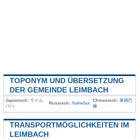
TOPONYM UND ÜBERSETZUNG
DER GEMEINDE LEIMBACH
Japanisch:
ライム
Chinesisch:
莱姆巴
Russisch:
Лаймбах
バハ
赫
TRANSPORTMÖGLICHKEITEN IM
LEIMBACH