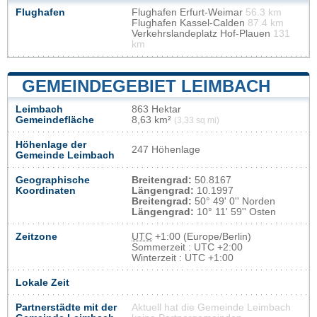
Flughafen
Flughafen Erfurt-Weimar
56.3 km
Flughafen Kassel-Calden
87.4 km
Verkehrslandeplatz Hof-Plauen
131
km
GEMEINDEGEBIET LEIMBACH
Leimbach
863 Hektar
Gemeindefläche
8,63 km²
(3,33 sq mi)
Höhenlage der
247 Höhenlage
Gemeinde Leimbach
Geographische
Breitengrad:
50.8167
Koordinaten
Längengrad:
10.1997
Breitengrad:
50° 49' 0'' Norden
Längengrad:
10° 11' 59'' Osten
Zeitzone
UTC
+1:00 (Europe/Berlin)
Sommerzeit : UTC +2:00
Winterzeit : UTC +1:00
Lokale Zeit
Partnerstädte mit der
Aktuell hat die Gemeinde Leimbach