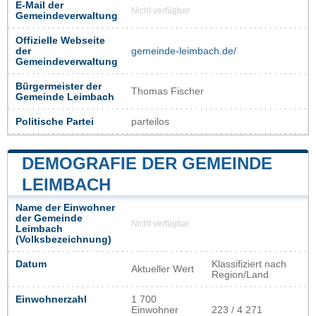
E-Mail der
Nicht verfügbar
Gemeindeverwaltung
Offizielle Webseite
der
gemeinde-leimbach.de/
Gemeindeverwaltung
Bürgermeister der
Thomas Fischer
Gemeinde Leimbach
Politische Partei
parteilos
DEMOGRAFIE DER GEMEINDE
LEIMBACH
Name der Einwohner
der Gemeinde
Nicht verfügbar
Leimbach
(Volksbezeichnung)
Datum
Klassifiziert nach
Aktueller Wert
Region/Land
Einwohnerzahl
1 700
Einwohner
223 / 4 271