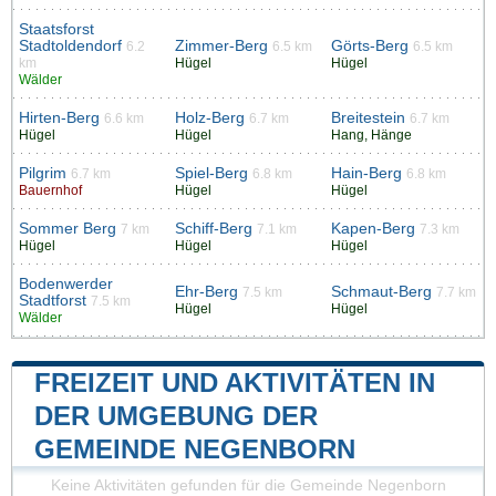
Staatsforst
Stadtoldendorf
Zimmer-Berg
Görts-Berg
6.2
6.5 km
6.5 km
km
Hügel
Hügel
Wälder
Hirten-Berg
Holz-Berg
Breitestein
6.6 km
6.7 km
6.7 km
Hügel
Hügel
Hang, Hänge
Pilgrim
Spiel-Berg
Hain-Berg
6.7 km
6.8 km
6.8 km
Bauernhof
Hügel
Hügel
Sommer Berg
Schiff-Berg
Kapen-Berg
7 km
7.1 km
7.3 km
Hügel
Hügel
Hügel
Bodenwerder
Ehr-Berg
Schmaut-Berg
7.5 km
7.7 km
Stadtforst
7.5 km
Hügel
Hügel
Wälder
FREIZEIT UND AKTIVITÄTEN IN
DER UMGEBUNG DER
GEMEINDE NEGENBORN
Keine Aktivitäten gefunden für die Gemeinde Negenborn