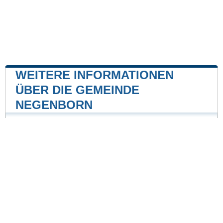
WEITERE INFORMATIONEN
ÜBER DIE GEMEINDE
NEGENBORN
Kernkraftwerk
Kernkraftwerk Grohnde
19 mile
Unsere Website ist nicht mit einer Regierungsbehörde
des Landes verbunden oder wird von ihr gesponsert.
Wir sind ein unabhängiges Unternehmen, das sich der
Bereitstellung wertvoller Informationen für die Bürger
und Einwohner des Landes verschrieben hat.
Impressum
|
Daten aktualisieren
|
Kontakt
|
Städte und Ortschaften