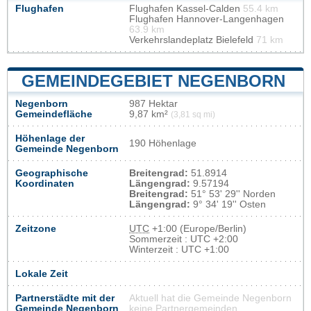
Flughafen
Flughafen Kassel-Calden
55.4 km
Flughafen Hannover-Langenhagen
63.9 km
Verkehrslandeplatz Bielefeld
71 km
GEMEINDEGEBIET NEGENBORN
Negenborn
987 Hektar
Gemeindefläche
9,87 km²
(3,81 sq mi)
Höhenlage der
190 Höhenlage
Gemeinde Negenborn
Geographische
Breitengrad:
51.8914
Koordinaten
Längengrad:
9.57194
Breitengrad:
51° 53' 29'' Norden
Längengrad:
9° 34' 19'' Osten
Zeitzone
UTC
+1:00 (Europe/Berlin)
Sommerzeit : UTC +2:00
Winterzeit : UTC +1:00
Lokale Zeit
Partnerstädte mit der
Aktuell hat die Gemeinde Negenborn
Gemeinde Negenborn
keine Partnergemeinden