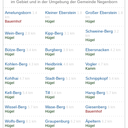
im Gebiet und in der Umgebung der Gemeinde Negenborn
Amelungsborn
Kleiner Eberstein
Großer Eberstein
1.4
1.8
1.8
km
km
km
Bauernhof
Hügel
Hügel
Schweine-Berg
3.2
Wein-Berg
Kipp-Berg
2.8 km
3.1 km
km
Hügel
Hügel
Hügel
Bütze-Berg
Burgberg
Ebersnacken
3.4 km
3.9 km
4.2 km
Hügel
Hügel
Hügel
Kohlen-Berg
Heidbrink
Vogler
4.3 km
4.6 km
4.7 km
Hügel
Hügel
Kamm
Kohlhai
Stadt-Berg
Schnippkopf
4.7 km
5.1 km
5.4 km
Hügel
Hügel
Hügel
Kell-Berg
Till
Hang-Berg
5.4 km
5.4 km
5.7 km
Hügel
Hügel
Hügel
Wissel-Berg
Wase-Berg
Giesenberg
5.7 km
6 km
6 km
Hügel
Hügel
Bauernhof
Wolfs-Berg
Graupenburg
Äpeltern
6.1 km
6.2 km
6.2 km
Hügel
Hügel
Hügel