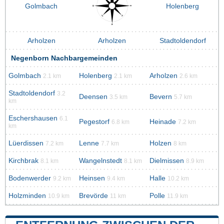
Golmbach
Holenberg
Arholzen
Arholzen
Stadtoldendorf
Negenborn Nachbargemeinden
Golmbach
Holenberg
Arholzen
2.1 km
2.1 km
2.6 km
Stadtoldendorf
3.2
Deensen
Bevern
3.5 km
5.7 km
km
Eschershausen
6.1
Pegestorf
Heinade
6.8 km
7.2 km
km
Lüerdissen
Lenne
Holzen
7.2 km
7.7 km
8 km
Kirchbrak
Wangelnstedt
Dielmissen
8.1 km
8.1 km
8.9 km
Bodenwerder
Heinsen
Halle
9.2 km
9.4 km
10.2 km
Holzminden
Brevörde
Polle
10.9 km
11 km
11.9 km