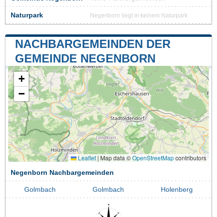
Naturpark
Negenborn liegt in keinem Naturpark
NACHBARGEMEINDEN DER
GEMEINDE NEGENBORN
+
−
Leaflet
|
Map data ©
OpenStreetMap
contributors
Negenborn Nachbargemeinden
Golmbach
Golmbach
Holenberg