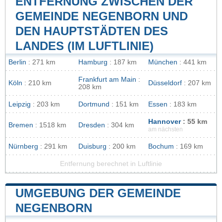
ENTFERNUNG ZWISCHEN DER
GEMEINDE NEGENBORN UND
DEN HAUPTSTÄDTEN DES
LANDES (IM LUFTLINIE)
Berlin
: 271 km
Hamburg
: 187 km
München
: 441 km
Frankfurt am Main
:
Köln
: 210 km
Düsseldorf
: 207 km
208 km
Leipzig
: 203 km
Dortmund
: 151 km
Essen
: 183 km
Hannover
: 55 km
Bremen
: 1518 km
Dresden
: 304 km
am nächsten
Nürnberg
: 291 km
Duisburg
: 200 km
Bochum
: 169 km
Entfernung berechnet in Luftlinie
UMGEBUNG DER GEMEINDE
NEGENBORN