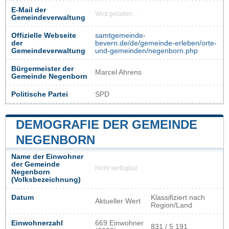
E-Mail der
Wird geladen...
Gemeindeverwaltung
Offizielle Webseite
samtgemeinde-
der
bevern.de/de/gemeinde-erleben/orte-
Gemeindeverwaltung
und-gemeinden/negenborn.php
Bürgermeister der
Marcel Ahrens
Gemeinde Negenborn
Politische Partei
SPD
DEMOGRAFIE DER GEMEINDE
NEGENBORN
Name der Einwohner
der Gemeinde
Nicht verfügbar
Negenborn
(Volksbezeichnung)
Datum
Klassifiziert nach
Aktueller Wert
Region/Land
Einwohnerzahl
669 Einwohner
831 / 5 191