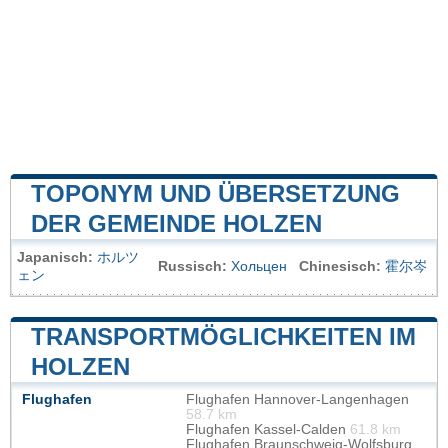
TOPONYM UND ÜBERSETZUNG
DER GEMEINDE HOLZEN
Japanisch:
ホルツ
Russisch:
Хольцен
Chinesisch:
霍尔岑
ェン
TRANSPORTMÖGLICHKEITEN IM
HOLZEN
Flughafen
Flughafen Hannover-Langenhagen
58.7 km
Flughafen Kassel-Calden
61.8 km
Flughafen Braunschweig-Wolfsburg