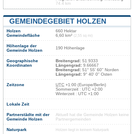
74.4 km
GEMEINDEGEBIET HOLZEN
Holzen
660 Hektar
Gemeindefläche
6,60 km²
(2,55 sq mi)
Höhenlage der
190 Höhenlage
Gemeinde Holzen
Geographische
Breitengrad:
51.9333
Koordinaten
Längengrad:
9.66667
Breitengrad:
51° 55' 60'' Norden
Längengrad:
9° 40' 0'' Osten
Zeitzone
UTC
+1:00 (Europe/Berlin)
Sommerzeit : UTC +2:00
Winterzeit : UTC +1:00
Lokale Zeit
Partnerstädte mit der
Aktuell hat die Gemeinde Holzen keine
Gemeinde Holzen
Partnergemeinden
Naturpark
Holzen liegt in keinem Naturpark