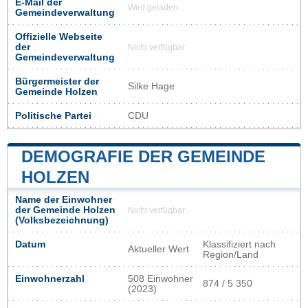
E-Mail der
Wird geladen...
Gemeindeverwaltung
Offizielle Webseite
der
Nicht verfügbar
Gemeindeverwaltung
Bürgermeister der
Silke Hage
Gemeinde Holzen
Politische Partei
CDU
DEMOGRAFIE DER GEMEINDE
HOLZEN
Name der Einwohner
der Gemeinde Holzen
Nicht verfügbar
(Volksbezeichnung)
Datum
Klassifiziert nach
Aktueller Wert
Region/Land
Einwohnerzahl
508 Einwohner
874 / 5 350
(2023)