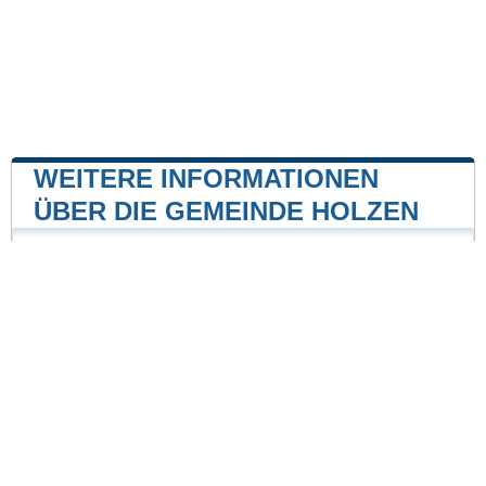
WEITERE INFORMATIONEN
ÜBER DIE GEMEINDE HOLZEN
Kernkraftwerk
Kernkraftwerk Grohnde
21 mile
Unsere Website ist nicht mit einer Regierungsbehörde
des Landes verbunden oder wird von ihr gesponsert.
Wir sind ein unabhängiges Unternehmen, das sich der
Bereitstellung wertvoller Informationen für die Bürger
und Einwohner des Landes verschrieben hat.
Impressum
|
Daten aktualisieren
|
Kontakt
|
Städte und Ortschaften
der Welt
| Copyright © 2026 stadte-gemeinden.de Alle