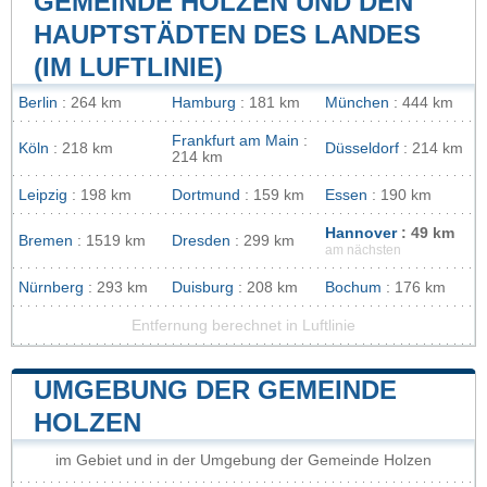
GEMEINDE HOLZEN UND DEN
HAUPTSTÄDTEN DES LANDES
(IM LUFTLINIE)
Berlin
: 264 km
Hamburg
: 181 km
München
: 444 km
Frankfurt am Main
:
Köln
: 218 km
Düsseldorf
: 214 km
214 km
Leipzig
: 198 km
Dortmund
: 159 km
Essen
: 190 km
Hannover
: 49 km
Bremen
: 1519 km
Dresden
: 299 km
am nächsten
Nürnberg
: 293 km
Duisburg
: 208 km
Bochum
: 176 km
Entfernung berechnet in Luftlinie
UMGEBUNG DER GEMEINDE
HOLZEN
im Gebiet und in der Umgebung der Gemeinde Holzen