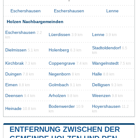
Eschershausen
Eschershausen
Lenne
Holzen Nachbargemeinden
Eschershausen
2.2
Lüerdissen
Lenne
3.9 km
3.9 km
km
Stadtoldendorf
6.5
Dielmissen
Holenberg
5.1 km
6.3 km
km
Kirchbrak
Coppengrave
Wangelnstedt
7.3 km
7.4 km
7.5 km
Duingen
Negenborn
Halle
7.8 km
8 km
8.8 km
Eimen
Golmbach
Delligsen
8.8 km
9.1 km
9.3 km
Deensen
Arholzen
Weenzen
9.4 km
9.8 km
9.8 km
Bodenwerder
Hoyershausen
10.9
11.2
Heinade
10.8 km
km
km
ENTFERNUNG ZWISCHEN DER