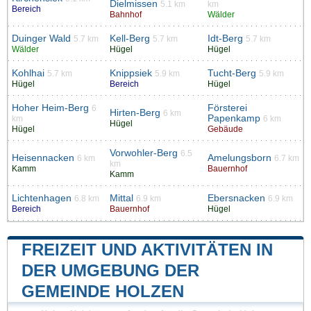
Dielmissen
5.1 km
km
Bereich
Bahnhof
Wälder
Duinger Wald
Kell-Berg
Idt-Berg
5.7 km
5.7 km
5.7 km
Wälder
Hügel
Hügel
Kohlhai
Knippsiek
Tucht-Berg
5.7 km
5.9 km
5.9 km
Hügel
Bereich
Hügel
Hoher Heim-Berg
Försterei
6
Hirten-Berg
6 km
Papenkamp
km
6 km
Hügel
Hügel
Gebäude
Vorwohler-Berg
6.5
Heisennacken
Amelungsborn
6 km
6.7 km
km
Kamm
Bauernhof
Kamm
Lichtenhagen
Mittal
Ebersnacken
6.8 km
6.9 km
6.9 km
Bereich
Bauernhof
Hügel
FREIZEIT UND AKTIVITÄTEN IN
DER UMGEBUNG DER
GEMEINDE HOLZEN