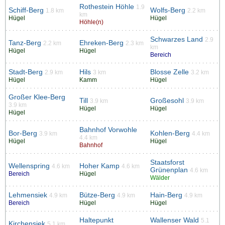
Rothestein Höhle
1.9
Schiff-Berg
Wolfs-Berg
1.8 km
2.2 km
km
Hügel
Hügel
Höhle(n)
Schwarzes Land
2.9
Tanz-Berg
Ehreken-Berg
2.2 km
2.3 km
km
Hügel
Hügel
Bereich
Stadt-Berg
Hils
Blosse Zelle
2.9 km
3 km
3.2 km
Hügel
Kamm
Hügel
Großer Klee-Berg
Till
Großesohl
3.9 km
3.9 km
3.9 km
Hügel
Hügel
Hügel
Bahnhof Vorwohle
Bor-Berg
Kohlen-Berg
3.9 km
4.4 km
4.4 km
Hügel
Hügel
Bahnhof
Staatsforst
Wellenspring
Hoher Kamp
4.6 km
4.6 km
Grünenplan
4.6 km
Bereich
Hügel
Wälder
Lehmensiek
Bütze-Berg
Hain-Berg
4.9 km
4.9 km
4.9 km
Bereich
Hügel
Hügel
Haltepunkt
Wallenser Wald
5.1
Kirchensiek
5.1 km