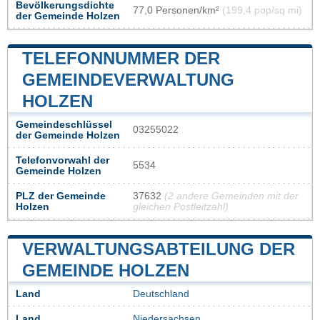
Bevölkerungsdichte
77,0 Personen/km²
(199,4 pop/sq mi)
der Gemeinde Holzen
TELEFONNUMMER DER
GEMEINDEVERWALTUNG
HOLZEN
Gemeindeschlüssel
03255022
der Gemeinde Holzen
Telefonvorwahl der
5534
Gemeinde Holzen
PLZ der Gemeinde
37632
(2 andere Gemeinden mit der
Holzen
gleichen Postleitzahl)
VERWALTUNGSABTEILUNG DER
GEMEINDE HOLZEN
Land
Deutschland
Land
Niedersachsen