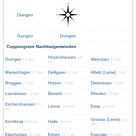
Duingen
Duingen
Duingen
Coppengrave Nachbargemeinden
Hoyershausen
3.8
Duingen
Weenzen
2.1 km
5.1 km
km
Marienhagen
Delligsen
Alfeld (Leine)
5.7 km
6.7 km
7 km
Brüggen
Holzen
Dielmissen
7.1 km
7.4 km
7.8 km
Lüerdissen
Banteln
Rheden
8.6 km
9 km
9.5 km
Eschershausen
9.6
Lenne
Eime
10.4 km
10.5 km
km
Gronau (Leine)
11.2
Kirchbrak
Halle
10.8 km
10.9 km
km
Eberholzen
Eimen
Everode
11.4 km
12.1 km
12.8 km