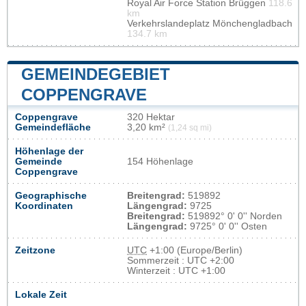
Royal Air Force Station Brüggen
118.6
km
Verkehrslandeplatz Mönchengladbach
134.7 km
GEMEINDEGEBIET
COPPENGRAVE
Coppengrave
320 Hektar
Gemeindefläche
3,20 km²
(1,24 sq mi)
Höhenlage der
Gemeinde
154 Höhenlage
Coppengrave
Geographische
Breitengrad:
519892
Koordinaten
Längengrad:
9725
Breitengrad:
519892° 0' 0'' Norden
Längengrad:
9725° 0' 0'' Osten
Zeitzone
UTC
+1:00 (Europe/Berlin)
Sommerzeit : UTC +2:00
Winterzeit : UTC +1:00
Lokale Zeit