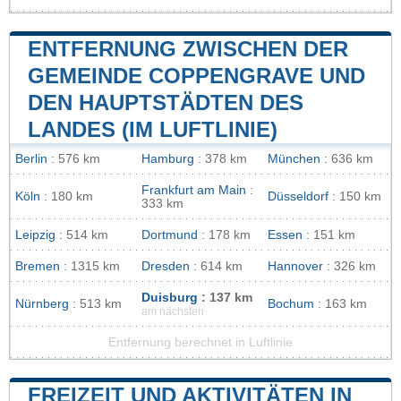
ENTFERNUNG ZWISCHEN DER
GEMEINDE COPPENGRAVE UND
DEN HAUPTSTÄDTEN DES
LANDES (IM LUFTLINIE)
Berlin
: 576 km
Hamburg
: 378 km
München
: 636 km
Frankfurt am Main
:
Köln
: 180 km
Düsseldorf
: 150 km
333 km
Leipzig
: 514 km
Dortmund
: 178 km
Essen
: 151 km
Bremen
: 1315 km
Dresden
: 614 km
Hannover
: 326 km
Duisburg
: 137 km
Nürnberg
: 513 km
Bochum
: 163 km
am nächsten
Entfernung berechnet in Luftlinie
FREIZEIT UND AKTIVITÄTEN IN