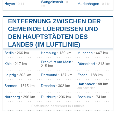
Wangelnstedt
10.3
Heyen
Marienhagen
10.1 km
10.7 km
km
ENTFERNUNG ZWISCHEN DER
GEMEINDE LÜERDISSEN UND
DEN HAUPTSTÄDTEN DES
LANDES (IM LUFTLINIE)
Berlin
: 266 km
Hamburg
: 180 km
München
: 447 km
Frankfurt am Main
:
Köln
: 217 km
Düsseldorf
: 213 km
215 km
Leipzig
: 202 km
Dortmund
: 157 km
Essen
: 188 km
Hannover
: 48 km
Bremen
: 1515 km
Dresden
: 302 km
am nächsten
Nürnberg
: 296 km
Duisburg
: 206 km
Bochum
: 174 km
Entfernung berechnet in Luftlinie