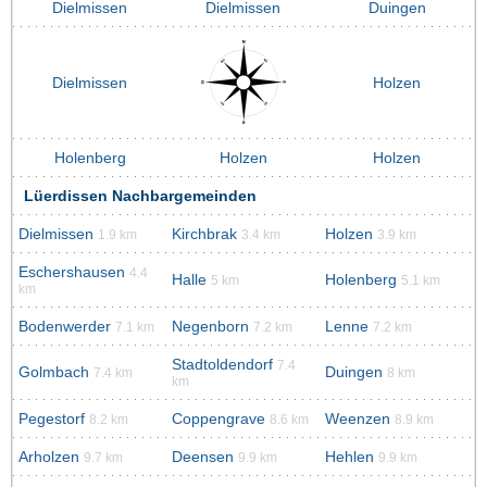
Dielmissen
Dielmissen
Duingen
Dielmissen
Holzen
Holenberg
Holzen
Holzen
Lüerdissen Nachbargemeinden
Dielmissen
Kirchbrak
Holzen
1.9 km
3.4 km
3.9 km
Eschershausen
4.4
Halle
Holenberg
5 km
5.1 km
km
Bodenwerder
Negenborn
Lenne
7.1 km
7.2 km
7.2 km
Stadtoldendorf
7.4
Golmbach
Duingen
7.4 km
8 km
km
Pegestorf
Coppengrave
Weenzen
8.2 km
8.6 km
8.9 km
Arholzen
Deensen
Hehlen
9.7 km
9.9 km
9.9 km