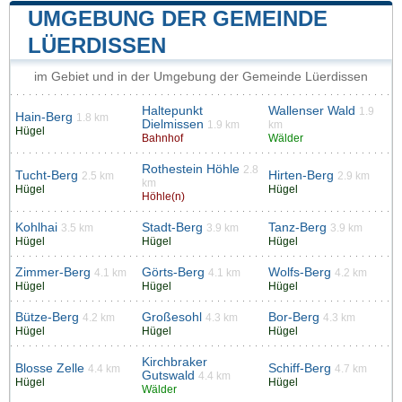
UMGEBUNG DER GEMEINDE
LÜERDISSEN
im Gebiet und in der Umgebung der Gemeinde Lüerdissen
Haltepunkt
Wallenser Wald
1.9
Hain-Berg
1.8 km
Dielmissen
1.9 km
km
Hügel
Bahnhof
Wälder
Rothestein Höhle
2.8
Tucht-Berg
Hirten-Berg
2.5 km
2.9 km
km
Hügel
Hügel
Höhle(n)
Kohlhai
Stadt-Berg
Tanz-Berg
3.5 km
3.9 km
3.9 km
Hügel
Hügel
Hügel
Zimmer-Berg
Görts-Berg
Wolfs-Berg
4.1 km
4.1 km
4.2 km
Hügel
Hügel
Hügel
Bütze-Berg
Großesohl
Bor-Berg
4.2 km
4.3 km
4.3 km
Hügel
Hügel
Hügel
Kirchbraker
Blosse Zelle
Schiff-Berg
4.4 km
4.7 km
Gutswald
4.4 km
Hügel
Hügel
Wälder