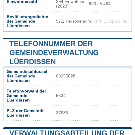
Einwohnerzahl
394 Einwohner
900 / 5 464
(2023)
Bevölkerungsdichte
der Gemeinde
57,2 Personen/km²
(148,1 pop/sq mi)
Lüerdissen
TELEFONNUMMER DER
GEMEINDEVERWALTUNG
LÜERDISSEN
Gemeindeschlüssel
der Gemeinde
03255028
Lüerdissen
Telefonvorwahl der
Gemeinde
5534
Lüerdissen
PLZ der Gemeinde
37635
Lüerdissen
VERWALTUNGSABTEILUNG DER