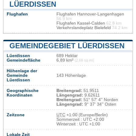
LÜERDISSEN
Flughafen
Flughafen Hannover-Langenhagen
56.9 km
Flughafen Kassel-Calden
62.8 km
Verkehrslandeplatz Bielefeld
74.2 km
GEMEINDEGEBIET LÜERDISSEN
Lüerdissen
689 Hektar
Gemeindefläche
6,89 km²
(2,66 sq mi)
Höhenlage der
Gemeinde
143 Höhenlage
Lüerdissen
Geographische
Breitengrad:
51.9511
Koordinaten
Längengrad:
9.62611
Breitengrad:
51° 57' 4'' Norden
Längengrad:
9° 37' 34'' Osten
Zeitzone
UTC
+1:00 (Europe/Berlin)
Sommerzeit : UTC +2:00
Winterzeit : UTC +1:00
Lokale Zeit