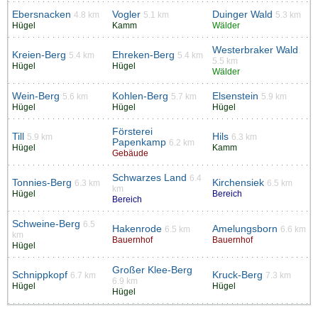
Ebersnacken
Vogler
Duinger Wald
4.8 km
5.1 km
5.3 km
Hügel
Kamm
Wälder
Westerbraker Wald
Kreien-Berg
Ehreken-Berg
5.4 km
5.4 km
5.5 km
Hügel
Hügel
Wälder
Wein-Berg
Kohlen-Berg
Elsenstein
5.6 km
5.7 km
5.9 km
Hügel
Hügel
Hügel
Försterei
Till
Hils
5.9 km
6.3 km
Papenkamp
6.2 km
Hügel
Kamm
Gebäude
Schwarzes Land
6.4
Tonnies-Berg
Kirchensiek
6.3 km
6.5 km
km
Hügel
Bereich
Bereich
Schweine-Berg
6.5
Hakenrode
Amelungsborn
6.5 km
6.6 km
km
Bauernhof
Bauernhof
Hügel
Großer Klee-Berg
Schnippkopf
Kruck-Berg
6.7 km
7.3 km
6.9 km
Hügel
Hügel
Hügel