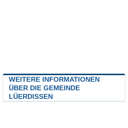
WEITERE INFORMATIONEN
ÜBER DIE GEMEINDE
LÜERDISSEN
Kernkraftwerk
Kernkraftwerk Grohnde
17 mile
Unsere Website ist nicht mit einer Regierungsbehörde