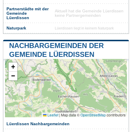
Partnerstädte mit der
Aktuell hat die Gemeinde Lüerdissen
Gemeinde
keine Partnergemeinden
Lüerdissen
Naturpark
Lüerdissen liegt in keinem Naturpark
NACHBARGEMEINDEN DER
GEMEINDE LÜERDISSEN
+
−
Leaflet
|
Map data ©
OpenStreetMap
contributors
Lüerdissen Nachbargemeinden