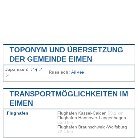
TOPONYM UND ÜBERSETZUNG
DER GEMEINDE EIMEN
Japanisch:
アイメ
Russisch:
Аймен
ン
TRANSPORTMÖGLICHKEITEN IM
EIMEN
Flughafen
Flughafen Kassel-Calden
59.1 km
Flughafen Hannover-Langenhagen
65.3 km
Flughafen Braunschweig-Wolfsburg
72.4 km