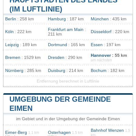
(IM LUFTLINIE)
Berlin
: 258 km
Hamburg
: 187 km
München
: 435 km
Frankfurt am Main
:
Köln
: 222 km
Düsseldorf
: 220 km
211 km
Leipzig
: 189 km
Dortmund
: 165 km
Essen
: 197 km
Hannover
: 55 km
Bremen
: 1529 km
Dresden
: 290 km
am nächsten
Nürnberg
: 285 km
Duisburg
: 214 km
Bochum
: 182 km
Entfernung berechnet in Luftlinie
UMGEBUNG DER GEMEINDE
EIMEN
im Gebiet und in der Umgebung der Gemeinde Eimen
Bahnhof Wenzen
1.5
Eimer-Berg
Osterhagen
1.1 km
1.5 km
km