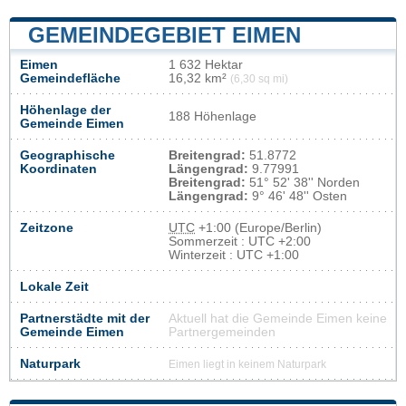
GEMEINDEGEBIET EIMEN
Eimen
1 632 Hektar
Gemeindefläche
16,32 km²
(6,30 sq mi)
Höhenlage der
188 Höhenlage
Gemeinde Eimen
Geographische
Breitengrad:
51.8772
Koordinaten
Längengrad:
9.77991
Breitengrad:
51° 52' 38'' Norden
Längengrad:
9° 46' 48'' Osten
Zeitzone
UTC
+1:00 (Europe/Berlin)
Sommerzeit : UTC +2:00
Winterzeit : UTC +1:00
Lokale Zeit
Partnerstädte mit der
Aktuell hat die Gemeinde Eimen keine
Gemeinde Eimen
Partnergemeinden
Naturpark
Eimen liegt in keinem Naturpark