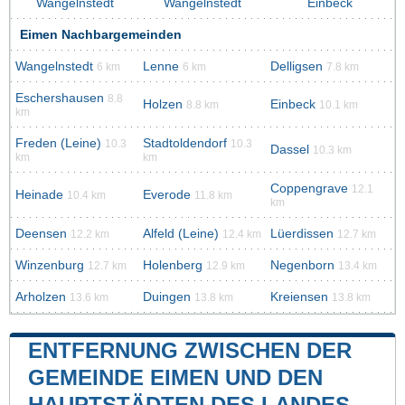
Wangelnstedt
Wangelnstedt
Einbeck
Eimen Nachbargemeinden
Wangelnstedt
Lenne
Delligsen
6 km
6 km
7.8 km
Eschershausen
8.8
Holzen
Einbeck
8.8 km
10.1 km
km
Freden (Leine)
Stadtoldendorf
10.3
10.3
Dassel
10.3 km
km
km
Coppengrave
12.1
Heinade
Everode
10.4 km
11.8 km
km
Deensen
Alfeld (Leine)
Lüerdissen
12.2 km
12.4 km
12.7 km
Winzenburg
Holenberg
Negenborn
12.7 km
12.9 km
13.4 km
Arholzen
Duingen
Kreiensen
13.6 km
13.8 km
13.8 km
ENTFERNUNG ZWISCHEN DER
GEMEINDE EIMEN UND DEN
HAUPTSTÄDTEN DES LANDES