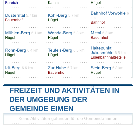
Bereich
Kamm
Hügel
Bahnhof Vorwohle
6
Düsterntal
Kohl-Berg
5.7 km
5.7 km
km
Bauernhof
Hügel
Bahnhof
Mühlen-Berg
Wende-Berg
Mittal
6.1 km
6.3 km
6.3 km
Hügel
Hügel
Bauernhof
Haltepunkt
Rohn-Berg
Teufels-Berg
6.4 km
6.5 km
Juliusmühle
6.5 km
Hügel
Hügel
Eisenbahnhaltestelle
Idt-Berg
Zur Hube
Stein-Berg
6.6 km
6.7 km
6.8 km
Hügel
Bauernhof
Hügel
FREIZEIT UND AKTIVITÄTEN IN
DER UMGEBUNG DER
GEMEINDE EIMEN
Keine Aktivitäten gefunden für die Gemeinde Eimen