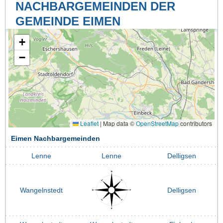
NACHBARGEMEINDEN DER
GEMEINDE EIMEN
+
−
Leaflet
|
Map data ©
OpenStreetMap
contributors
Eimen Nachbargemeinden
Lenne
Lenne
Delligsen
Wangelnstedt
Delligsen