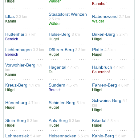
Hügel
Wälder
Bahnhof
Staatsforst Wenzen
Elfas
Rabenswend
2.3 km
2.7 km
2.5 km
Kamm
Wälder
Wälder
Hüttenhai
Hülse-Berg
Birken-Berg
2.7 km
3 km
3.2 km
Bereich
Hügel
Hügel
Lichtenhagen
Döhren-Berg
Platte
3.3 km
3.3 km
4.3 km
Bereich
Hügel
Hügel
Vorwohler-Berg
4.4
Hagental
Hainbruch
4.4 km
4.4 km
km
Tal
Bauernhof
Kamm
Kreuz-Berg
Sundern
Fahren-Berg
4.4 km
4.5 km
4.6 km
Hügel
Bereich
Hügel
Schweins-Berg
5.1
Hünenburg
Schiefer-Berg
4.7 km
5 km
km
Hügel
Hügel
Hügel
Stein-Berg
Auls-Berg
Kikedal
5.3 km
5.3 km
5.3 km
Hügel
Hügel
Hügel
Lehmensiek
Heisennacken
Kahle-Berg
5.4 km
5.5 km
5.6 km