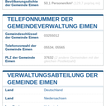
Bevölkerungsdichte
50,1 Personen/km²
(129,7 pop/sq mi)
der Gemeinde Eimen
TELEFONNUMMER DER
GEMEINDEVERWALTUNG EIMEN
Gemeindeschlüssel
03255012
der Gemeinde Eimen
Telefonvorwahl der
05534, 05565
Gemeinde Eimen
PLZ der Gemeinde
37632
(2 andere Gemeinden mit der
Eimen
gleichen Postleitzahl)
VERWALTUNGSABTEILUNG DER
GEMEINDE EIMEN
Land
Deutschland
Land
Niedersachsen