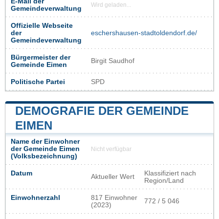
E-Mail der
Wird geladen...
Gemeindeverwaltung
Offizielle Webseite
der
eschershausen-stadtoldendorf.de/
Gemeindeverwaltung
Bürgermeister der
Birgit Saudhof
Gemeinde Eimen
Politische Partei
SPD
DEMOGRAFIE DER GEMEINDE
EIMEN
Name der Einwohner
der Gemeinde Eimen
Nicht verfügbar
(Volksbezeichnung)
Datum
Klassifiziert nach
Aktueller Wert
Region/Land
Einwohnerzahl
817 Einwohner
772 / 5 046
(2023)