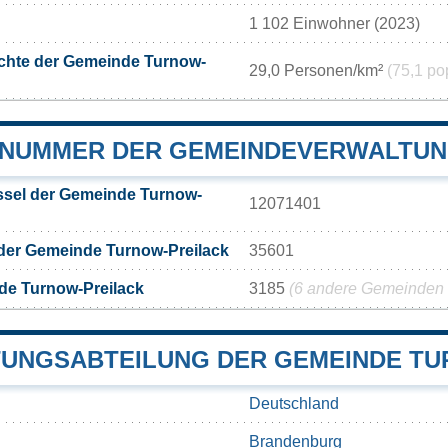
1 102 Einwohner (2023)
chte der Gemeinde Turnow-
29,0 Personen/km²
(75,1 po
NUMMER DER GEMEINDEVERWALTUN
sel der Gemeinde Turnow-
12071401
der Gemeinde Turnow-Preilack
35601
de Turnow-Preilack
3185
(6 andere Gemeinden m
UNGSABTEILUNG DER GEMEINDE TU
Deutschland
Brandenburg