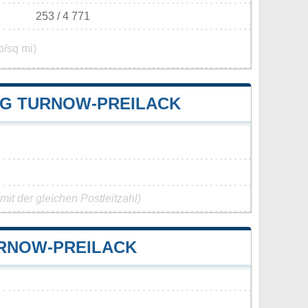
253 / 4 771
p/sq mi)
G TURNOW-PREILACK
it der gleichen Postleitzahl)
RNOW-PREILACK