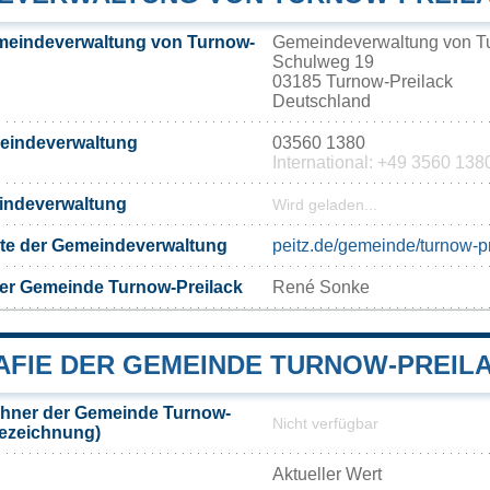
meindeverwaltung von Turnow-
Gemeindeverwaltung von Tu
Schulweg 19
03185 Turnow-Preilack
Deutschland
meindeverwaltung
03560 1380
International: +49 3560 138
eindeverwaltung
Wird geladen...
eite der Gemeindeverwaltung
peitz.de/gemeinde/turnow-p
er Gemeinde Turnow-Preilack
René Sonke
FIE DER GEMEINDE TURNOW-PREIL
hner der Gemeinde Turnow-
Nicht verfügbar
bezeichnung)
Aktueller Wert