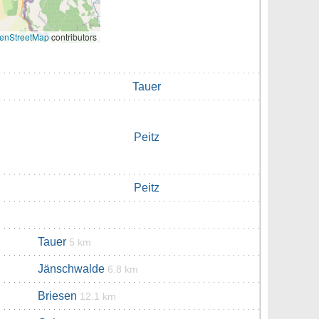
enStreetMap
contributors
Tauer
Peitz
Peitz
Tauer
5 km
Jänschwalde
6.8 km
Briesen
12.1 km