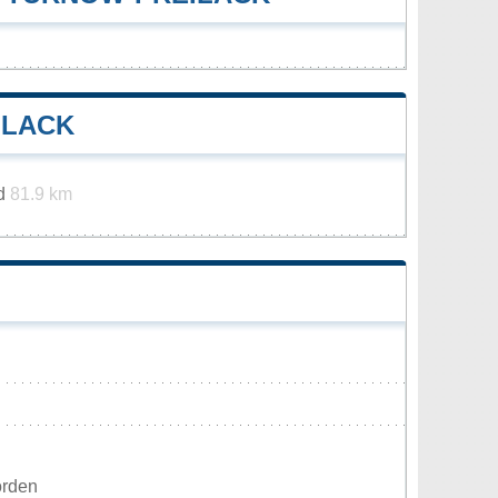
ILACK
ld
81.9 km
orden