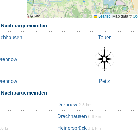
Leaflet
|
Map data ©
Op
k Nachbargemeinden
achhausen
Tauer
Drehnow
Drehnow
Peitz
k Nachbargemeinden
Drehnow
2.3 km
Drachhausen
6.8 km
Heinersbrück
.8 km
9.1 km