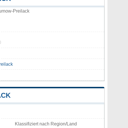
rnow-Preilack
0
reilack
ACK
Klassifiziert nach Region/Land