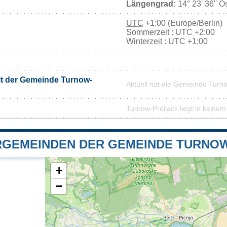
Längengrad:
14° 23' 36'' O
UTC
+1:00 (Europe/Berlin)
Sommerzeit : UTC +2:00
Winterzeit : UTC +1:00
it der Gemeinde Turnow-
Aktuell hat die Gemeinde Turn
Turnow-Preilack liegt in keine
GEMEINDEN DER GEMEINDE TURNOW
+
−