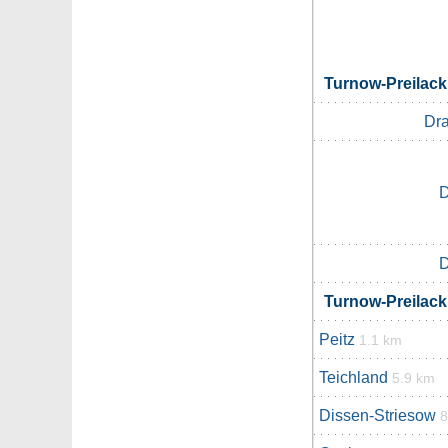
Turnow-Preilac
Dr
Turnow-Preilac
Peitz
1.1 km
Teichland
5.9 km
Dissen-Striesow
8