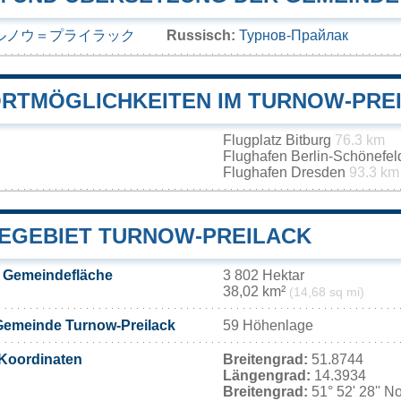
ルノウ＝プライラック
Russisch:
Турнов-Прайлак
RTMÖGLICHKEITEN IM TURNOW-PRE
Flugplatz Bitburg
76.3 km
Flughafen Berlin-Schönefe
Flughafen Dresden
93.3 km
EGEBIET TURNOW-PREILACK
k Gemeindefläche
3 802 Hektar
38,02 km²
(14,68 sq mi)
Gemeinde Turnow-Preilack
59 Höhenlage
Koordinaten
Breitengrad:
51.8744
Längengrad:
14.3934
Breitengrad:
51° 52' 28'' N