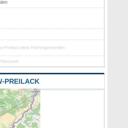
sten
ow-Preilack keine Partnergemeinden
m Naturpark
-PREILACK