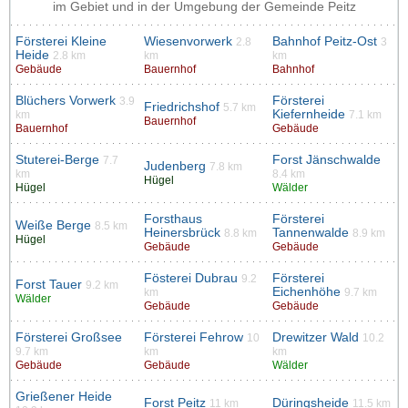
im Gebiet und in der Umgebung der Gemeinde Peitz
Försterei Kleine
Wiesenvorwerk
Bahnhof Peitz-Ost
2.8
3
Heide
2.8 km
km
km
Gebäude
Bauernhof
Bahnhof
Blüchers Vorwerk
Försterei
3.9
Friedrichshof
5.7 km
Kiefernheide
km
7.1 km
Bauernhof
Bauernhof
Gebäude
Stuterei-Berge
Forst Jänschwalde
7.7
Judenberg
7.8 km
km
8.4 km
Hügel
Hügel
Wälder
Forsthaus
Försterei
Weiße Berge
8.5 km
Heinersbrück
Tannenwalde
8.8 km
8.9 km
Hügel
Gebäude
Gebäude
Fösterei Dubrau
Försterei
9.2
Forst Tauer
9.2 km
Eichenhöhe
km
9.7 km
Wälder
Gebäude
Gebäude
Försterei Großsee
Försterei Fehrow
Drewitzer Wald
10
10.2
9.7 km
km
km
Gebäude
Gebäude
Wälder
Grießener Heide
Forst Peitz
Düringsheide
11 km
11.5 km