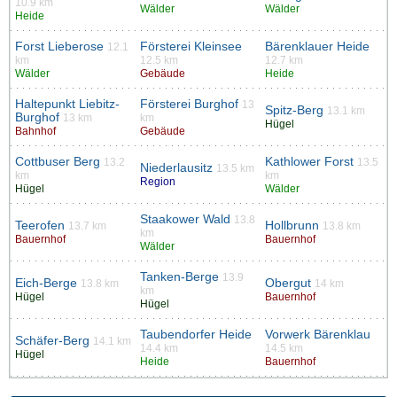
10.9 km
Wälder
Wälder
Heide
Forst Lieberose
Försterei Kleinsee
Bärenklauer Heide
12.1
km
12.5 km
12.7 km
Wälder
Gebäude
Heide
Haltepunkt Liebitz-
Försterei Burghof
13
Spitz-Berg
13.1 km
Burghof
13 km
km
Hügel
Bahnhof
Gebäude
Cottbuser Berg
Kathlower Forst
13.2
13.5
Niederlausitz
13.5 km
km
km
Region
Hügel
Wälder
Staakower Wald
13.8
Teerofen
Hollbrunn
13.7 km
13.8 km
km
Bauernhof
Bauernhof
Wälder
Tanken-Berge
13.9
Eich-Berge
Obergut
13.8 km
14 km
km
Hügel
Bauernhof
Hügel
Taubendorfer Heide
Vorwerk Bärenklau
Schäfer-Berg
14.1 km
14.4 km
14.5 km
Hügel
Heide
Bauernhof