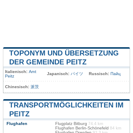
TOPONYM UND ÜBERSETZUNG
DER GEMEINDE PEITZ
Italienisch:
Amt
Japanisch:
パイツ
Russisch:
Пайц
Peitz
Chinesisch:
派茨
TRANSPORTMÖGLICHKEITEN IM
PEITZ
Flughafen
Flugplatz Bitburg
74.4 km
Flughafen Berlin-Schönefeld
84 km
Flughafen Dresden
92.3 km