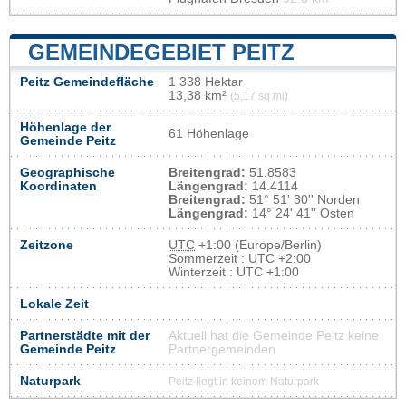
GEMEINDEGEBIET PEITZ
Peitz Gemeindefläche
1 338 Hektar
13,38 km²
(5,17 sq mi)
Höhenlage der
61 Höhenlage
Gemeinde Peitz
Geographische
Breitengrad:
51.8583
Koordinaten
Längengrad:
14.4114
Breitengrad:
51° 51' 30'' Norden
Längengrad:
14° 24' 41'' Osten
Zeitzone
UTC
+1:00 (Europe/Berlin)
Sommerzeit : UTC +2:00
Winterzeit : UTC +1:00
Lokale Zeit
Partnerstädte mit der
Aktuell hat die Gemeinde Peitz keine
Gemeinde Peitz
Partnergemeinden
Naturpark
Peitz liegt in keinem Naturpark