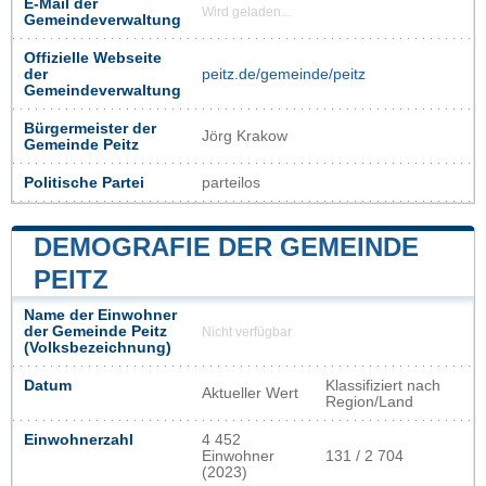
E-Mail der
Wird geladen...
Gemeindeverwaltung
Offizielle Webseite
der
peitz.de/gemeinde/peitz
Gemeindeverwaltung
Bürgermeister der
Jörg Krakow
Gemeinde Peitz
Politische Partei
parteilos
DEMOGRAFIE DER GEMEINDE
PEITZ
Name der Einwohner
der Gemeinde Peitz
Nicht verfügbar
(Volksbezeichnung)
Datum
Klassifiziert nach
Aktueller Wert
Region/Land
Einwohnerzahl
4 452
Einwohner
131 / 2 704
(2023)