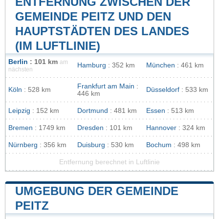
ENTFERNUNG ZWISCHEN DER
GEMEINDE PEITZ UND DEN
HAUPTSTÄDTEN DES LANDES
(IM LUFTLINIE)
Berlin
: 101 km
am
Hamburg
: 352 km
München
: 461 km
nächsten
Frankfurt am Main
:
Köln
: 528 km
Düsseldorf
: 533 km
446 km
Leipzig
: 152 km
Dortmund
: 481 km
Essen
: 513 km
Bremen
: 1749 km
Dresden
: 101 km
Hannover
: 324 km
Nürnberg
: 356 km
Duisburg
: 530 km
Bochum
: 498 km
Entfernung berechnet in Luftlinie
UMGEBUNG DER GEMEINDE
PEITZ