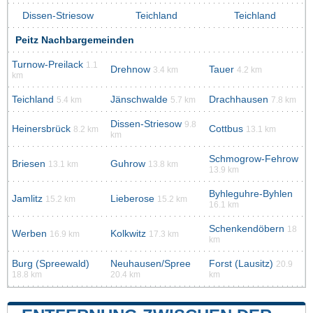
Dissen-Striesow
Teichland
Teichland
Peitz Nachbargemeinden
Turnow-Preilack
1.1
Drehnow
Tauer
3.4 km
4.2 km
km
Teichland
Jänschwalde
Drachhausen
5.4 km
5.7 km
7.8 km
Dissen-Striesow
9.8
Heinersbrück
Cottbus
8.2 km
13.1 km
km
Schmogrow-Fehrow
Briesen
Guhrow
13.1 km
13.8 km
13.9 km
Byhleguhre-Byhlen
Jamlitz
Lieberose
15.2 km
15.2 km
16.1 km
Schenkendöbern
18
Werben
Kolkwitz
16.9 km
17.3 km
km
Burg (Spreewald)
Neuhausen/Spree
Forst (Lausitz)
20.9
18.8 km
20.4 km
km