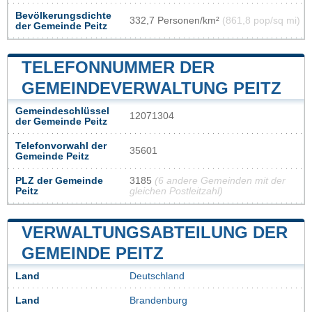
Bevölkerungsdichte
332,7 Personen/km²
(861,8 pop/sq mi)
der Gemeinde Peitz
TELEFONNUMMER DER
GEMEINDEVERWALTUNG PEITZ
Gemeindeschlüssel
12071304
der Gemeinde Peitz
Telefonvorwahl der
35601
Gemeinde Peitz
PLZ der Gemeinde
3185
(6 andere Gemeinden mit der
Peitz
gleichen Postleitzahl)
VERWALTUNGSABTEILUNG DER
GEMEINDE PEITZ
Land
Deutschland
Land
Brandenburg