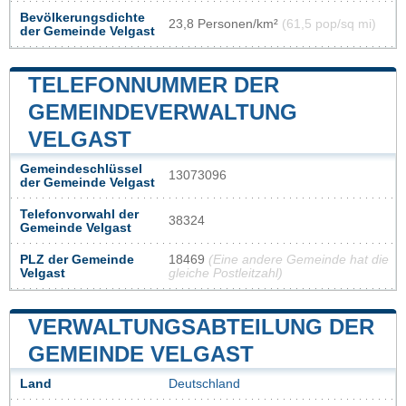
Bevölkerungsdichte
23,8 Personen/km²
(61,5 pop/sq mi)
der Gemeinde Velgast
TELEFONNUMMER DER
GEMEINDEVERWALTUNG
VELGAST
Gemeindeschlüssel
13073096
der Gemeinde Velgast
Telefonvorwahl der
38324
Gemeinde Velgast
PLZ der Gemeinde
18469
(Eine andere Gemeinde hat die
Velgast
gleiche Postleitzahl)
VERWALTUNGSABTEILUNG DER
GEMEINDE VELGAST
Land
Deutschland