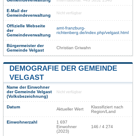
Gemeindeverwaltung
International: +49 3832 2540
E-Mail der
Nicht verfügbar
Gemeindeverwaltung
Offizielle Webseite
amt-franzburg-
der
richtenberg.de/index.php/velgast.html
Gemeindeverwaltung
Bürgermeister der
Christian Griwahn
Gemeinde Velgast
DEMOGRAFIE DER GEMEINDE
VELGAST
Name der Einwohner
der Gemeinde Velgast
Nicht verfügbar
(Volksbezeichnung)
Datum
Klassifiziert nach
Aktueller Wert
Region/Land
Einwohnerzahl
1 697
Einwohner
146 / 4 274
(2023)