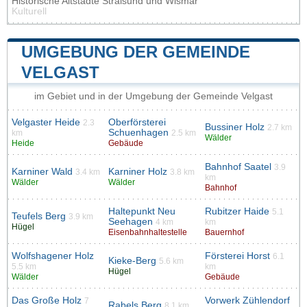
Historische Altstädte Stralsund und Wismar
Kulturell
UMGEBUNG DER GEMEINDE
VELGAST
im Gebiet und in der Umgebung der Gemeinde Velgast
Velgaster Heide
Oberförsterei
2.3
Bussiner Holz
2.7 km
Schuenhagen
km
2.5 km
Wälder
Heide
Gebäude
Bahnhof Saatel
3.9
Karniner Wald
Karniner Holz
3.4 km
3.8 km
km
Wälder
Wälder
Bahnhof
Haltepunkt Neu
Rubitzer Haide
5.1
Teufels Berg
3.9 km
Seehagen
4 km
km
Hügel
Eisenbahnhaltestelle
Bauernhof
Wolfshagener Holz
Försterei Horst
6.1
Kieke-Berg
5.6 km
5.5 km
km
Hügel
Wälder
Gebäude
Das Große Holz
Vorwerk Zühlendorf
7
Rabels Berg
8.1 km