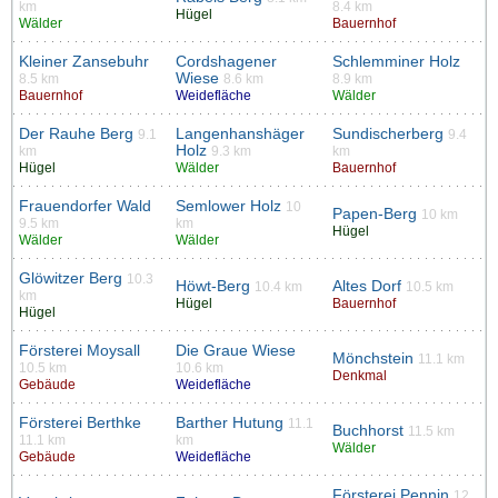
km
8.4 km
Hügel
Wälder
Bauernhof
Kleiner Zansebuhr
Cordshagener
Schlemminer Holz
Wiese
8.5 km
8.6 km
8.9 km
Bauernhof
Weidefläche
Wälder
Der Rauhe Berg
Langenhanshäger
Sundischerberg
9.1
9.4
Holz
km
9.3 km
km
Hügel
Wälder
Bauernhof
Frauendorfer Wald
Semlower Holz
10
Papen-Berg
10 km
9.5 km
km
Hügel
Wälder
Wälder
Glöwitzer Berg
10.3
Höwt-Berg
Altes Dorf
10.4 km
10.5 km
km
Hügel
Bauernhof
Hügel
Försterei Moysall
Die Graue Wiese
Mönchstein
11.1 km
10.5 km
10.6 km
Denkmal
Gebäude
Weidefläche
Försterei Berthke
Barther Hutung
11.1
Buchhorst
11.5 km
11.1 km
km
Wälder
Gebäude
Weidefläche
Försterei Pennin
12