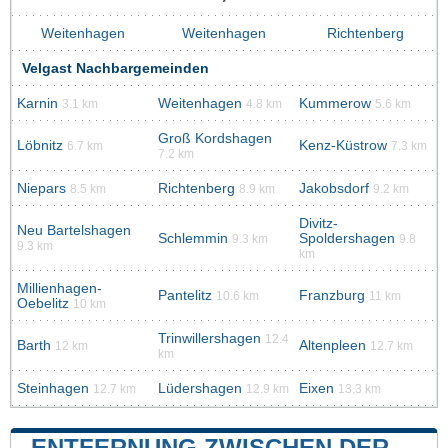
Weitenhagen
Weitenhagen
Richtenberg
Velgast Nachbargemeinden
Karnin
Weitenhagen
Kummerow
3.1 km
4.8 km
5.6 km
Groß Kordshagen
Löbnitz
Kenz-Küstrow
6.7 km
7.3 km
7.2 km
Niepars
Richtenberg
Jakobsdorf
8.5 km
8.9 km
9.2 km
Divitz-
Neu Bartelshagen
Schlemmin
Spoldershagen
9.3 km
9.8
9.3 km
km
Millienhagen-
Pantelitz
Franzburg
10.6 km
11 km
Oebelitz
10 km
Trinwillershagen
12.4
Barth
Altenpleen
12 km
12.7 km
km
Steinhagen
Lüdershagen
Eixen
12.7 km
12.9 km
13.3 km
ENTFERNUNG ZWISCHEN DER