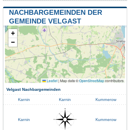
NACHBARGEMEINDEN DER
GEMEINDE VELGAST
+
−
Leaflet
|
Map data ©
OpenStreetMap
contributors
Velgast Nachbargemeinden
Karnin
Karnin
Kummerow
Karnin
Kummerow