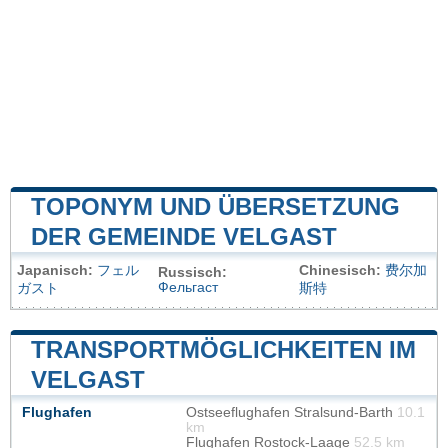
TOPONYM UND ÜBERSETZUNG
DER GEMEINDE VELGAST
Japanisch:
フェル
Chinesisch:
费尔加
Russisch:
Фельгаст
ガスト
斯特
TRANSPORTMÖGLICHKEITEN IM
VELGAST
Flughafen
Ostseeflughafen Stralsund-Barth
10.1
km
Flughafen Rostock-Laage
52.5 km