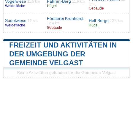
Vogelwiese
Fahren-Berg
11.5 km
11.6 km
km
Weidefläche
Hügel
Gebäude
Försterei Kronhorst
Sudelwiese
Hell-Berge
12 km
12.4 km
12.4 km
Weidefläche
Hügel
Gebäude
FREIZEIT UND AKTIVITÄTEN IN
DER UMGEBUNG DER
GEMEINDE VELGAST
Keine Aktivitäten gefunden für die Gemeinde Velgast