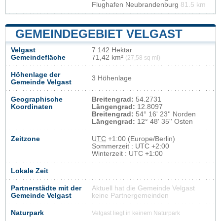
Flughafen Neubrandenburg
81.5 km
GEMEINDEGEBIET VELGAST
Velgast
7 142 Hektar
Gemeindefläche
71,42 km²
(27,58 sq mi)
Höhenlage der
3 Höhenlage
Gemeinde Velgast
Geographische
Breitengrad:
54.2731
Koordinaten
Längengrad:
12.8097
Breitengrad:
54° 16' 23'' Norden
Längengrad:
12° 48' 35'' Osten
Zeitzone
UTC
+1:00 (Europe/Berlin)
Sommerzeit : UTC +2:00
Winterzeit : UTC +1:00
Lokale Zeit
Partnerstädte mit der
Aktuell hat die Gemeinde Velgast
Gemeinde Velgast
keine Partnergemeinden
Naturpark
Velgast liegt in keinem Naturpark