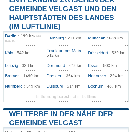
GEMEINDE VELGAST UND DEN
HAUPTSTÄDTEN DES LANDES
(IM LUFTLINIE)
Berlin
: 199 km
am
Hamburg
: 201 km
München
: 688 km
nächsten
Frankfurt am Main
:
Köln
: 542 km
Düsseldorf
: 529 km
542 km
Leipzig
: 328 km
Dortmund
: 472 km
Essen
: 500 km
Bremen
: 1490 km
Dresden
: 364 km
Hannover
: 294 km
Nürnberg
: 549 km
Duisburg
: 514 km
Bochum
: 487 km
Entfernung berechnet in Luftlinie
WELTERBE IN DER NÄHE DER
GEMEINDE VELGAST