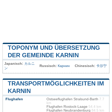
TOPONYM UND ÜBERSETZUNG
DER GEMEINDE KARNIN
Japanisch:
カルニ
Russisch:
Карнин
Chinesisch:
卡尔宁
ン
TRANSPORTMÖGLICHKEITEN IM
KARNIN
Flughafen
Ostseeflughafen Stralsund-Barth
7.7
km
Flughafen Rostock-Laage
54.4 km
Flughafen Neubrandenburg
84.5 km