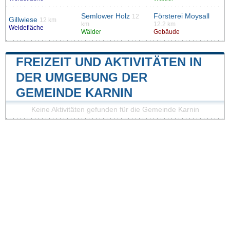
Semlower Holz
Försterei Moysall
12
Gillwiese
12 km
km
12.2 km
Weidefläche
Wälder
Gebäude
FREIZEIT UND AKTIVITÄTEN IN
DER UMGEBUNG DER
GEMEINDE KARNIN
Keine Aktivitäten gefunden für die Gemeinde Karnin