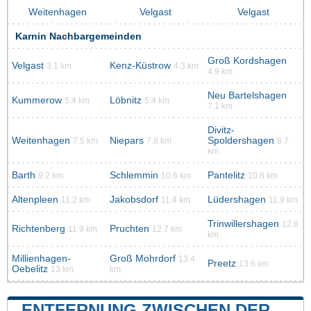
Weitenhagen
Velgast
Velgast
Karnin Nachbargemeinden
Groß Kordshagen
Velgast
Kenz-Küstrow
3.1 km
4.3 km
4.9 km
Neu Bartelshagen
Kummerow
Löbnitz
5.4 km
5.4 km
7.1 km
Divitz-
Weitenhagen
Niepars
Spoldershagen
7.5 km
7.8 km
8.7
km
Barth
Schlemmin
Pantelitz
9.2 km
10.6 km
10.8 km
Altenpleen
Jakobsdorf
Lüdershagen
11.2 km
11.4 km
11.9 km
Trinwillershagen
12.8
Richtenberg
Pruchten
11.9 km
12.7 km
km
Millienhagen-
Groß Mohrdorf
13.4
Preetz
13.6 km
Oebelitz
13 km
km
ENTFERNUNG ZWISCHEN DER