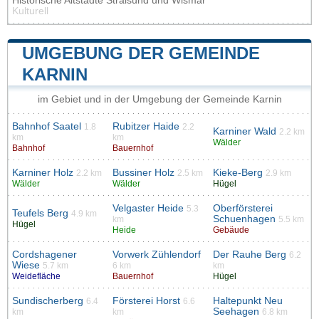
Historische Altstädte Stralsund und Wismar
Kulturell
UMGEBUNG DER GEMEINDE
KARNIN
im Gebiet und in der Umgebung der Gemeinde Karnin
Bahnhof Saatel
Rubitzer Haide
1.8
2.2
Karniner Wald
2.2 km
km
km
Wälder
Bahnhof
Bauernhof
Karniner Holz
Bussiner Holz
Kieke-Berg
2.2 km
2.5 km
2.9 km
Wälder
Wälder
Hügel
Velgaster Heide
Oberförsterei
5.3
Teufels Berg
4.9 km
Schuenhagen
km
5.5 km
Hügel
Heide
Gebäude
Cordshagener
Vorwerk Zühlendorf
Der Rauhe Berg
6.2
Wiese
5.7 km
6 km
km
Weidefläche
Bauernhof
Hügel
Sundischerberg
Försterei Horst
Haltepunkt Neu
6.4
6.6
Seehagen
km
km
6.8 km