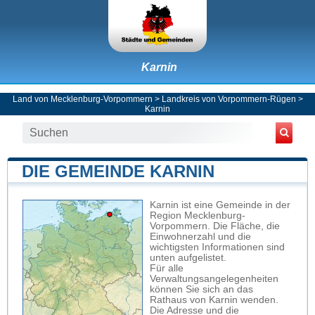
Karnin
Land von Mecklenburg-Vorpommern
>
Landkreis von Vorpommern-Rügen
>
Karnin
DIE GEMEINDE KARNIN
Karnin ist eine Gemeinde in der
Region Mecklenburg-
Vorpommern. Die Fläche, die
Einwohnerzahl und die
wichtigsten Informationen sind
unten aufgelistet.
Für alle
Verwaltungsangelegenheiten
können Sie sich an das
Rathaus von Karnin wenden.
Die Adresse und die