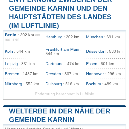
GEMEINDE KARNIN UND DEN
HAUPTSTÄDTEN DES LANDES
(IM LUFTLINIE)
Berlin
: 202 km
am
Hamburg
: 202 km
München
: 691 km
nächsten
Frankfurt am Main
:
Köln
: 544 km
Düsseldorf
: 530 km
544 km
Leipzig
: 331 km
Dortmund
: 474 km
Essen
: 501 km
Bremen
: 1487 km
Dresden
: 367 km
Hannover
: 296 km
Nürnberg
: 552 km
Duisburg
: 516 km
Bochum
: 489 km
Entfernung berechnet in Luftlinie
WELTERBE IN DER NÄHE DER
GEMEINDE KARNIN