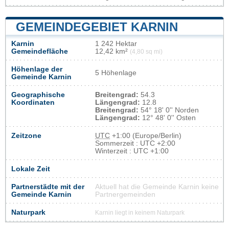
GEMEINDEGEBIET KARNIN
Karnin
1 242 Hektar
Gemeindefläche
12,42 km²
(4,80 sq mi)
Höhenlage der
5 Höhenlage
Gemeinde Karnin
Geographische
Breitengrad:
54.3
Koordinaten
Längengrad:
12.8
Breitengrad:
54° 18' 0'' Norden
Längengrad:
12° 48' 0'' Osten
Zeitzone
UTC
+1:00 (Europe/Berlin)
Sommerzeit : UTC +2:00
Winterzeit : UTC +1:00
Lokale Zeit
Partnerstädte mit der
Aktuell hat die Gemeinde Karnin keine
Gemeinde Karnin
Partnergemeinden
Naturpark
Karnin liegt in keinem Naturpark