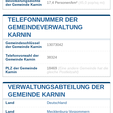
Bevölkerungsdichte
17,4 Personen/km²
(45,0 pop/sq mi)
der Gemeinde Karnin
TELEFONNUMMER DER
GEMEINDEVERWALTUNG
KARNIN
Gemeindeschlüssel
13073042
der Gemeinde Karnin
Telefonvorwahl der
38324
Gemeinde Karnin
PLZ der Gemeinde
18469
(Eine andere Gemeinde hat die
Karnin
gleiche Postleitzahl)
VERWALTUNGSABTEILUNG DER
GEMEINDE KARNIN
Land
Deutschland
Land
Mecklenburg-Vorpommern