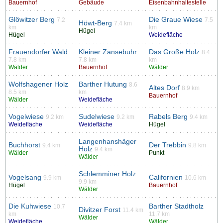
Bauernhof
Gebäude
Eisenbahnhaltestelle
Glöwitzer Berg
Die Graue Wiese
7.2
7.5
Höwt-Berg
7.4 km
km
km
Hügel
Hügel
Weidefläche
Frauendorfer Wald
Kleiner Zansebuhr
Das Große Holz
8.4
7.8 km
7.8 km
km
Wälder
Bauernhof
Wälder
Wolfshagener Holz
Barther Hutung
8.6
Altes Dorf
8.9 km
8.5 km
km
Bauernhof
Wälder
Weidefläche
Vogelwiese
Sudelwiese
Rabels Berg
9.2 km
9.2 km
9.4 km
Weidefläche
Weidefläche
Hügel
Langenhanshäger
Buchhorst
Der Trebbin
9.4 km
9.8 km
Holz
9.4 km
Wälder
Punkt
Wälder
Schlemminer Holz
Vogelsang
Californien
9.9 km
10.6 km
9.9 km
Hügel
Bauernhof
Wälder
Die Kuhwiese
Barther Stadtholz
10.7
Divitzer Forst
11.4 km
km
11.7 km
Wälder
Weidefläche
Wälder