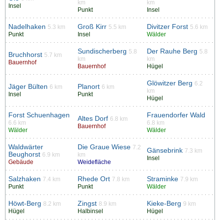
km
km
Insel
Punkt
Insel
Nadelhaken
Groß Kirr
Divitzer Forst
5.3 km
5.5 km
5.6 km
Punkt
Insel
Wälder
Sundischerberg
Der Rauhe Berg
5.8
5.8
Bruchhorst
5.7 km
km
km
Bauernhof
Bauernhof
Hügel
Glöwitzer Berg
6.2
Jäger Bülten
Planort
6 km
6 km
km
Insel
Punkt
Hügel
Forst Schuenhagen
Frauendorfer Wald
Altes Dorf
6.8 km
6.6 km
6.8 km
Bauernhof
Wälder
Wälder
Waldwärter
Die Graue Wiese
7.2
Gänsebrink
7.3 km
Beughorst
6.9 km
km
Insel
Gebäude
Weidefläche
Salzhaken
Rhede Ort
Straminke
7.4 km
7.8 km
7.9 km
Punkt
Punkt
Wälder
Höwt-Berg
Zingst
Kieke-Berg
8.2 km
8.9 km
9 km
Hügel
Halbinsel
Hügel