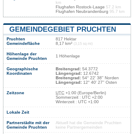
km
Flughafen Rostock-Laage
57.2 km
Flughafen Neubrandenburg
95.7 km
GEMEINDEGEBIET PRUCHTEN
Pruchten
817 Hektar
Gemeindefläche
8,17 km²
(3,15 sq mi)
Höhenlage der
1 Höhenlage
Gemeinde Pruchten
Geographische
Breitengrad:
54.3772
Koordinaten
Längengrad:
12.6742
Breitengrad:
54° 22' 38'' Norden
Längengrad:
12° 40' 27'' Osten
Zeitzone
UTC
+1:00 (Europe/Berlin)
Sommerzeit : UTC +2:00
Winterzeit : UTC +1:00
Lokale Zeit
Partnerstädte mit der
Aktuell hat die Gemeinde Pruchten
Gemeinde Pruchten
keine Partnergemeinden