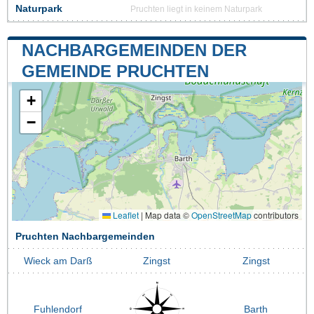
Naturpark
Pruchten liegt in keinem Naturpark
NACHBARGEMEINDEN DER
GEMEINDE PRUCHTEN
+
−
Leaflet
|
Map data ©
OpenStreetMap
contributors
Pruchten Nachbargemeinden
Wieck am Darß
Zingst
Zingst
Fuhlendorf
Barth