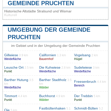
GEMEINDE PRUCHTEN
Historische Altstädte Stralsund und Wismar
Kulturell
UMGEBUNG DER GEMEINDE
PRUCHTEN
im Gebiet und in der Umgebung der Gemeinde Pruchten
Gillwiese
Californien
Vogelsang
0.9 km
1.3 km
2 km
Weidefläche
Bauernhof
Hügel
Leusche Ort
Die Kuhwiese
Sudelwiese
2.5 km
2.8 km
3 km
Punkt
Weidefläche
Weidefläche
Barther Hutung
Barther Stadtholz
3.5
3.5
Freesenbruch
4.4 km
km
km
Bereich
Weidefläche
Wälder
Timmort
Buchhorst
Der Trebbin
4.4 km
4.9 km
5 km
Punkt
Wälder
Punkt
Fastbültenhaken
Schmidt-Bülten
5.1
5.2
Oie
5 km