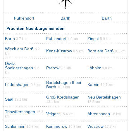
Fuhlendorf
Barth
Barth
Pruchten Nachbargemeinden
Barth
Fuhlendorf
Zingst
3.7 km
4.9 km
5.9 km
Wieck am Darß
6.2
Kenz-Küstrow
Born am Darß
8.5 km
9.1 km
km
Divitz-
Spoldershagen
Prerow
Löbnitz
9.2
9.5 km
9.8 km
km
Bartelshagen II bei
Lüdershagen
Karnin
9.8 km
12.7 km
Barth
10.7 km
Groß Kordshagen
Neu Bartelshagen
Saal
13.1 km
13.1 km
13.5 km
Trinwillershagen
15.3
Velgast
Ahrenshoop
15.4 km
16 km
km
Schlemmin
Kummerow
Wustrow
16.7 km
16.8 km
17.7 km