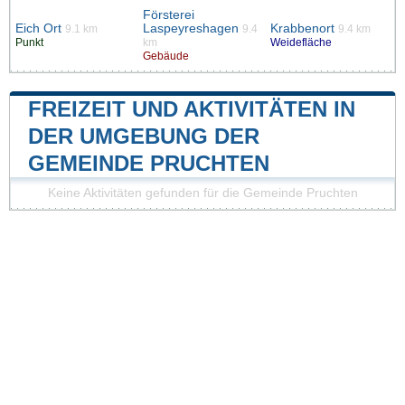
Försterei
Eich Ort
Laspeyreshagen
Krabbenort
9.1 km
9.4
9.4 km
Punkt
km
Weidefläche
Gebäude
FREIZEIT UND AKTIVITÄTEN IN
DER UMGEBUNG DER
GEMEINDE PRUCHTEN
Keine Aktivitäten gefunden für die Gemeinde Pruchten