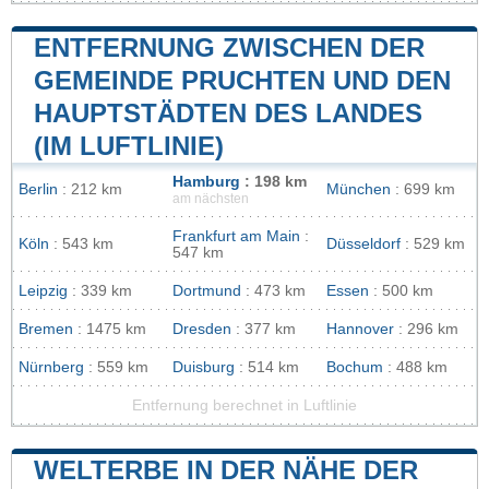
ENTFERNUNG ZWISCHEN DER
GEMEINDE PRUCHTEN UND DEN
HAUPTSTÄDTEN DES LANDES
(IM LUFTLINIE)
Hamburg
: 198 km
Berlin
: 212 km
München
: 699 km
am nächsten
Frankfurt am Main
:
Köln
: 543 km
Düsseldorf
: 529 km
547 km
Leipzig
: 339 km
Dortmund
: 473 km
Essen
: 500 km
Bremen
: 1475 km
Dresden
: 377 km
Hannover
: 296 km
Nürnberg
: 559 km
Duisburg
: 514 km
Bochum
: 488 km
Entfernung berechnet in Luftlinie
WELTERBE IN DER NÄHE DER