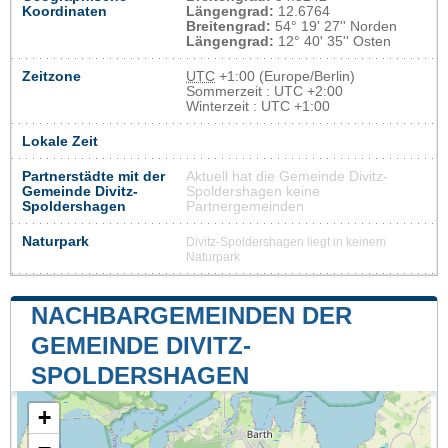
Koordinaten
Längengrad:
12.6764
Breitengrad:
54° 19' 27'' Norden
Längengrad:
12° 40' 35'' Osten
Zeitzone
UTC
+1:00 (Europe/Berlin)
Sommerzeit : UTC +2:00
Winterzeit : UTC +1:00
Lokale Zeit
Partnerstädte mit der
Aktuell hat die Gemeinde Divitz-
Gemeinde Divitz-
Spoldershagen keine
Spoldershagen
Partnergemeinden
Naturpark
Divitz-Spoldershagen liegt in keinem
Naturpark
NACHBARGEMEINDEN DER
GEMEINDE DIVITZ-
SPOLDERSHAGEN
+