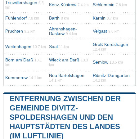
Trinwillershagen
6.5
Kenz-Küstrow
Schlemmin
7.4 km
7.6 km
km
Fuhlendorf
Barth
Karnin
7.8 km
8 km
8.7 km
Ahrenshagen-
Pruchten
Velgast
9.2 km
9.8 km
Daskow
9.4 km
Groß Kordshagen
Weitenhagen
Saal
10.7 km
11 km
12.4 km
Born am Darß
Wieck am Darß
13.1
13.3
Semlow
13.5 km
km
km
Neu Bartelshagen
Ribnitz-Damgarten
Kummerow
14.1 km
14.1 km
14.2 km
ENTFERNUNG ZWISCHEN DER
GEMEINDE DIVITZ-
SPOLDERSHAGEN UND DEN
HAUPTSTÄDTEN DES LANDES
(IM LUFTLINIE)