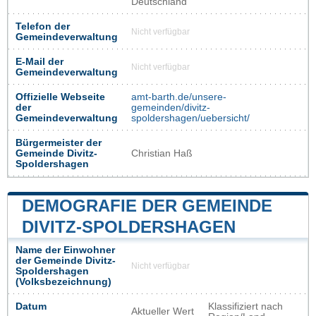
Deutschland
Telefon der
Nicht verfügbar
Gemeindeverwaltung
E-Mail der
Nicht verfügbar
Gemeindeverwaltung
Offizielle Webseite
amt-barth.de/unsere-
der
gemeinden/divitz-
Gemeindeverwaltung
spoldershagen/uebersicht/
Bürgermeister der
Gemeinde Divitz-
Christian Haß
Spoldershagen
DEMOGRAFIE DER GEMEINDE
DIVITZ-SPOLDERSHAGEN
Name der Einwohner
der Gemeinde Divitz-
Nicht verfügbar
Spoldershagen
(Volksbezeichnung)
Datum
Klassifiziert nach
Aktueller Wert