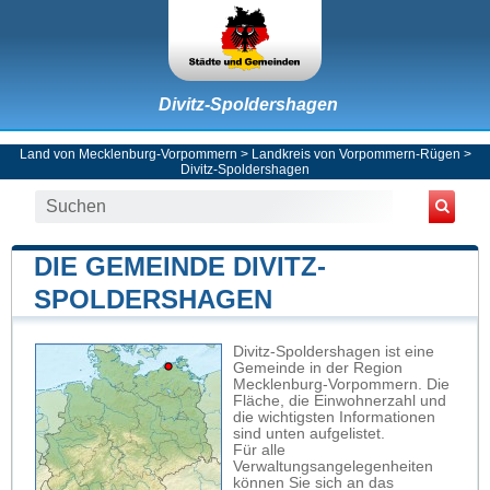
Divitz-Spoldershagen
Land von Mecklenburg-Vorpommern
>
Landkreis von Vorpommern-Rügen
>
Divitz-Spoldershagen
DIE GEMEINDE DIVITZ-
SPOLDERSHAGEN
Divitz-Spoldershagen ist eine
Gemeinde in der Region
Mecklenburg-Vorpommern. Die
Fläche, die Einwohnerzahl und
die wichtigsten Informationen
sind unten aufgelistet.
Für alle
Verwaltungsangelegenheiten
können Sie sich an das