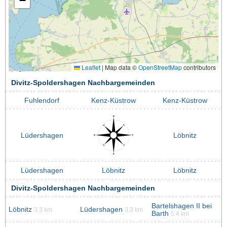
−
Leaflet
|
Map data ©
OpenStreetMap
contributors
Divitz-Spoldershagen Nachbargemeinden
Fuhlendorf
Kenz-Küstrow
Kenz-Küstrow
Lüdershagen
Löbnitz
Lüdershagen
Löbnitz
Löbnitz
Divitz-Spoldershagen Nachbargemeinden
Bartelshagen II bei
Löbnitz
Lüdershagen
3.3 km
3.3 km
Barth
5.4 km