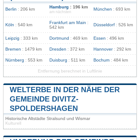
Hamburg
: 196 km
Berlin
: 206 km
München
: 693 km
am nächsten
Frankfurt am Main
:
Köln
: 540 km
Düsseldorf
: 526 km
542 km
Leipzig
: 333 km
Dortmund
: 469 km
Essen
: 496 km
Bremen
: 1479 km
Dresden
: 372 km
Hannover
: 292 km
Nürnberg
: 553 km
Duisburg
: 511 km
Bochum
: 484 km
Entfernung berechnet in Luftlinie
WELTERBE IN DER NÄHE DER
GEMEINDE DIVITZ-
SPOLDERSHAGEN
Historische Altstädte Stralsund und Wismar
Kulturell