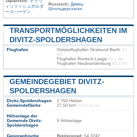
Japanisch:
ディヴ
Russisch:
Дивиц-
ィッツ＝シュポルダ
Шпольдерсхаген
ースハーゲン
TRANSPORTMÖGLICHKEITEN IM
DIVITZ-SPOLDERSHAGEN
Flughafen
Ostseeflughafen Stralsund-Barth
2.1
km
Flughafen Rostock-Laage
52.1 km
Flughafen Neubrandenburg
90.3 km
GEMEINDEGEBIET DIVITZ-
SPOLDERSHAGEN
Divitz-Spoldershagen
2 750 Hektar
Gemeindefläche
27,50 km²
(10,62 sq mi)
Höhenlage der
Gemeinde Divitz-
5 Höhenlage
Spoldershagen
Geographische
Breitengrad:
54.3242