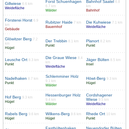
Forst Schuenhagen
Bahnhof Saatel
6.8
Gillwiese
6.6 km
6.7 km
km
Weidefläche
Wälder
Bahnhof
Försterei Horst
6.9
Rubitzer Haide
Die Kuhwiese
7 km
7.1 km
km
Bauernhof
Weidefläche
Gebäude
Glöwitzer Berg
7.2
Der Trebbin
Planort
8.1 km
8.2 km
km
Punkt
Punkt
Hügel
Die Graue Wiese
8.4
Leusche Ort
Jäger Bülten
8.3 km
8.5 km
km
Punkt
Insel
Weidefläche
Schlemminer Holz
Nadelhaken
Höwt-Berg
8.7 km
9.3 km
9.1 km
Punkt
Hügel
Wälder
Hessenburger Holz
Cordshagener
Hof Berg
9.3 km
Wiese
9.4 km
9.5 km
Hügel
Wälder
Weidefläche
Rabels Berg
Wilkens-Berg
Rhede Ort
9.6 km
9.6 km
10 km
Hügel
Hügel
Punkt
Fastbültenhaken
Neuendorfer Bülten