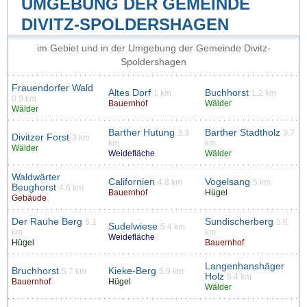
UMGEBUNG DER GEMEINDE
DIVITZ-SPOLDERSHAGEN
im Gebiet und in der Umgebung der Gemeinde Divitz-
Spoldershagen
Frauendorfer Wald
Altes Dorf
Buchhorst
1 km
1.2 km
0.9 km
Bauernhof
Wälder
Wälder
Barther Hutung
Barther Stadtholz
3.3
3.7
Divitzer Forst
3 km
km
km
Wälder
Weidefläche
Wälder
Waldwärter
Californien
Vogelsang
4.8 km
5 km
Beughorst
4.6 km
Bauernhof
Hügel
Gebäude
Der Rauhe Berg
Sundischerberg
5.1
5.6
Sudelwiese
5.4 km
km
km
Weidefläche
Hügel
Bauernhof
Langenhanshäger
Bruchhorst
Kieke-Berg
5.7 km
5.9 km
Holz
6.4 km
Bauernhof
Hügel
Wälder