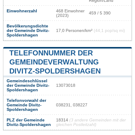
Region/Land
Einwohnerzahl
468 Einwohner
459 / 5 390
(2023)
Bevölkerungsdichte
der Gemeinde Divitz-
17,0 Personen/km²
(44,1 pop/sq mi)
Spoldershagen
TELEFONNUMMER DER
GEMEINDEVERWALTUNG
DIVITZ-SPOLDERSHAGEN
Gemeindeschlüssel
der Gemeinde Divitz-
13073018
Spoldershagen
Telefonvorwahl der
Gemeinde Divitz-
038231, 038227
Spoldershagen
PLZ der Gemeinde
18314
(3 andere Gemeinden mit der
Divitz-Spoldershagen
gleichen Postleitzahl)