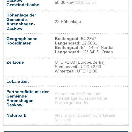
Daskow
58,30 km²
(22,51 sq mi)
Gemeindefläche
Höhenlage der
Gemeinde
22 Höhenlage
Ahrenshagen-
Daskow
Geographische
Breitengrad:
54.2347
Koordinaten
Längengrad:
12.5681
Breitengrad:
54° 14' 5'' Norden
Längengrad:
12° 34' 5'' Osten
Zeitzone
UTC
+1:00 (Europe/Berlin)
Sommerzeit : UTC +2:00
Winterzeit : UTC +1:00
Lokale Zeit
Partnerstädte mit der
Aktuell hat die Gemeinde
Gemeinde
Ahrenshagen-Daskow keine
Ahrenshagen-
Partnergemeinden
Daskow
Naturpark
Ahrenshagen-Daskow liegt in keinem
Naturpark