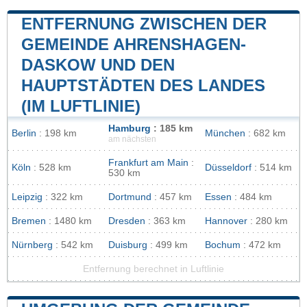
ENTFERNUNG ZWISCHEN DER
GEMEINDE AHRENSHAGEN-
DASKOW UND DEN
HAUPTSTÄDTEN DES LANDES
(IM LUFTLINIE)
Hamburg
: 185 km
Berlin
: 198 km
München
: 682 km
am nächsten
Frankfurt am Main
:
Köln
: 528 km
Düsseldorf
: 514 km
530 km
Leipzig
: 322 km
Dortmund
: 457 km
Essen
: 484 km
Bremen
: 1480 km
Dresden
: 363 km
Hannover
: 280 km
Nürnberg
: 542 km
Duisburg
: 499 km
Bochum
: 472 km
Entfernung berechnet in Luftlinie