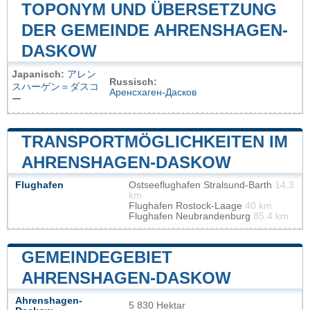
TOPONYM UND ÜBERSETZUNG
DER GEMEINDE AHRENSHAGEN-
DASKOW
Japanisch:
アレン
Russisch:
スハーゲン＝ダスコ
Аренсхаген-Дасков
ー
TRANSPORTMÖGLICHKEITEN IM
AHRENSHAGEN-DASKOW
Flughafen
Ostseeflughafen Stralsund-Barth
14.3
km
Flughafen Rostock-Laage
40 km
Flughafen Neubrandenburg
85.4 km
GEMEINDEGEBIET
AHRENSHAGEN-DASKOW
Ahrenshagen-
5 830 Hektar