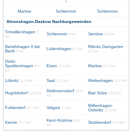
Marlow
Schlemmin
Schlemmin
Ahrenshagen-Daskow Nachbargemeinden
Trinwillershagen
3
Schlemmin
Semlow
6 km
6.8 km
km
Bartelshagen II bei
Ribnitz-Damgarten
Lüdershagen
8.1 km
Barth
8 km
8.5 km
Divitz-
Spoldershagen
Eixen
Marlow
9.4
10.6 km
10.7 km
km
Löbnitz
Saal
Weitenhagen
11.3 km
11.5 km
12.4 km
Dettmannsdorf
13.6
Hugoldsdorf
Bad Sülze
13.5 km
13.8 km
km
Millienhagen-
Fuhlendorf
Velgast
14.7 km
15 km
Oebelitz
15.5 km
Kenz-Küstrow
16.3
Karnin
Stubbendorf
15.7 km
16.4 km
km