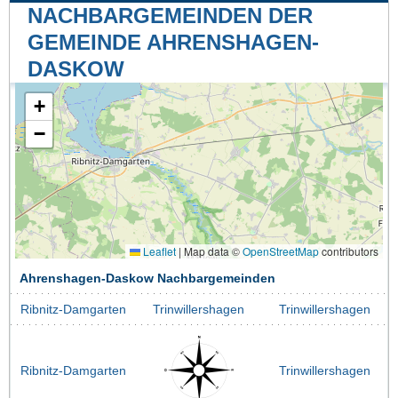
NACHBARGEMEINDEN DER
GEMEINDE AHRENSHAGEN-
DASKOW
+
−
Leaflet
|
Map data ©
OpenStreetMap
contributors
Ahrenshagen-Daskow Nachbargemeinden
Ribnitz-Damgarten
Trinwillershagen
Trinwillershagen
Ribnitz-Damgarten
Trinwillershagen