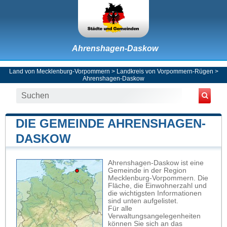
Ahrenshagen-Daskow
Land von Mecklenburg-Vorpommern
>
Landkreis von Vorpommern-Rügen
>
Ahrenshagen-Daskow
DIE GEMEINDE AHRENSHAGEN-
DASKOW
Ahrenshagen-Daskow ist eine
Gemeinde in der Region
Mecklenburg-Vorpommern. Die
Fläche, die Einwohnerzahl und
die wichtigsten Informationen
sind unten aufgelistet.
Für alle
Verwaltungsangelegenheiten
können Sie sich an das