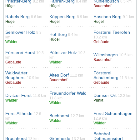
Priester-Berg
Fahren-Berg
Kuhlenbusch
8.2 km
8.4 km
8.5 km
Hügel
Hügel
Bauernhof
Rabels Berg
Köppen-Berg
Haschen Berg
8.6 km
8.9 km
9.1 km
Hügel
Hügel
Hügel
Semlower Holz
Försterei Teerofen
9.3
Hof Berg
9.4 km
km
10.2 km
Hügel
Wälder
Gebäude
Försterei Horst
Pütnitzer Holz
10.3
10.3
Wilmshagen
10.5 km
km
km
Bauernhof
Gebäude
Wälder
Waldwärter
Försterei
Altes Dorf
11.2 km
Beughorst
Schulenberg
10.9 km
11.5 km
Bauernhof
Gebäude
Gebäude
Frauendorfer Wald
Divitzer Forst
Damser Ort
11.8 km
12.2 km
11.8 km
Wälder
Punkt
Wälder
Forst Altheide
Forst Schuenhagen
12.6
Buchhorst
12.7 km
km
12.9 km
Wälder
Wälder
Wälder
Bahnhof
Bruchhorst
Grünheide
Dettmannsdorf-
13 km
13.2 km