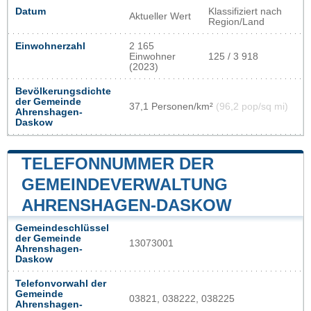
Datum
Klassifiziert nach
Aktueller Wert
Region/Land
Einwohnerzahl
2 165
Einwohner
125 / 3 918
(2023)
Bevölkerungsdichte
der Gemeinde
37,1 Personen/km²
(96,2 pop/sq mi)
Ahrenshagen-
Daskow
TELEFONNUMMER DER
GEMEINDEVERWALTUNG
AHRENSHAGEN-DASKOW
Gemeindeschlüssel
der Gemeinde
13073001
Ahrenshagen-
Daskow
Telefonvorwahl der
Gemeinde
03821, 038222, 038225
Ahrenshagen-