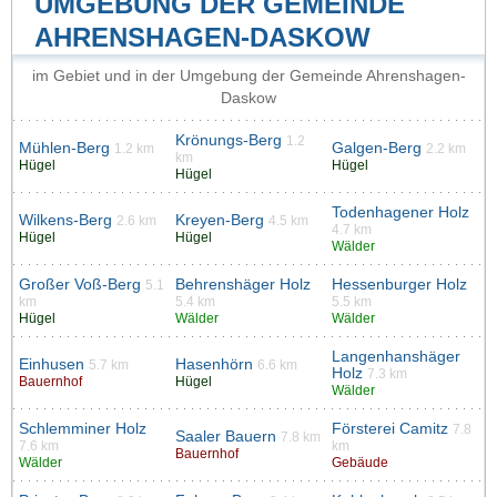
UMGEBUNG DER GEMEINDE
AHRENSHAGEN-DASKOW
im Gebiet und in der Umgebung der Gemeinde Ahrenshagen-
Daskow
Krönungs-Berg
1.2
Mühlen-Berg
Galgen-Berg
1.2 km
2.2 km
km
Hügel
Hügel
Hügel
Todenhagener Holz
Wilkens-Berg
Kreyen-Berg
2.6 km
4.5 km
4.7 km
Hügel
Hügel
Wälder
Großer Voß-Berg
Behrenshäger Holz
Hessenburger Holz
5.1
km
5.4 km
5.5 km
Hügel
Wälder
Wälder
Langenhanshäger
Einhusen
Hasenhörn
5.7 km
6.6 km
Holz
7.3 km
Bauernhof
Hügel
Wälder
Schlemminer Holz
Försterei Camitz
7.8
Saaler Bauern
7.8 km
7.6 km
km
Bauernhof
Wälder
Gebäude