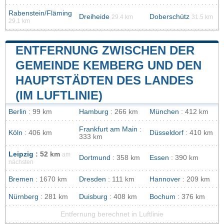
Rabenstein/Fläming
Dreiheide
Doberschütz
29.4 km
31.5 km
29.1 km
ENTFERNUNG ZWISCHEN DER
GEMEINDE KEMBERG UND DEN
HAUPTSTÄDTEN DES LANDES
(IM LUFTLINIE)
Berlin
: 99 km
Hamburg
: 266 km
München
: 412 km
Frankfurt am Main
:
Köln
: 406 km
Düsseldorf
: 410 km
333 km
Leipzig
: 52 km
am
Dortmund
: 358 km
Essen
: 390 km
nächsten
Bremen
: 1670 km
Dresden
: 111 km
Hannover
: 209 km
Nürnberg
: 281 km
Duisburg
: 408 km
Bochum
: 376 km
Entfernung berechnet in Luftlinie