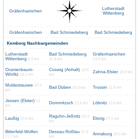
Lutherstadt
Gräfenhainichen
Wittenberg
Gräfenhainichen
Bad Schmiedeberg
Bad Schmiedeberg
Kemberg Nachbargemeinden
Lutherstadt
Bad Schmiedeberg
Gräfenhainichen
Wittenberg
9.3 km
11.8 km
13.5 km
Oranienbaum-
Coswig (Anhalt)
18.6
Zahna-Elster
18.8 km
Wörlitz
16.2 km
km
Muldestausee
20.3
Bad Düben
Trossin
20.6 km
21.6 km
km
Jessen (Elster)
22
Dommitzsch
Löbnitz
22.6 km
23.6 km
km
Raguhn-Jeßnitz
26.3
Laußig
Elsnig
25.4 km
27.1 km
km
Bitterfeld-Wolfen
Dessau-Roßlau
27.8
Annaburg
28.5 km
27.2 km
km