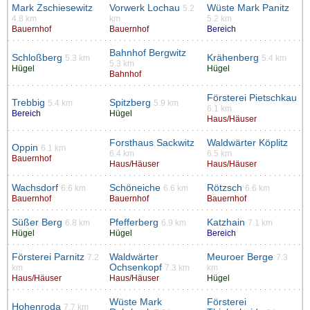
Mark Zschiesewitz
Vorwerk Lochau
Wüste Mark Panitz
5.2
4.8 km
km
5.2 km
Bauernhof
Bauernhof
Bereich
Bahnhof Bergwitz
Schloßberg
Krähenberg
5.3 km
5.4 km
5.3 km
Hügel
Hügel
Bahnhof
Försterei Pietschkau
Trebbig
Spitzberg
5.4 km
5.9 km
6.1 km
Bereich
Hügel
Haus/Häuser
Forsthaus Sackwitz
Waldwärter Köplitz
Oppin
6.1 km
6.4 km
6.5 km
Bauernhof
Haus/Häuser
Haus/Häuser
Wachsdorf
Schöneiche
Rötzsch
6.6 km
6.6 km
6.6 km
Bauernhof
Bauernhof
Bauernhof
Süßer Berg
Pfefferberg
Katzhain
6.8 km
6.9 km
7.1 km
Hügel
Hügel
Bereich
Försterei Parnitz
Waldwärter
Meuroer Berge
7.2
7.3
Ochsenkopf
km
7.3 km
km
Haus/Häuser
Haus/Häuser
Hügel
Wüste Mark
Försterei
Hohenroda
7.7 km