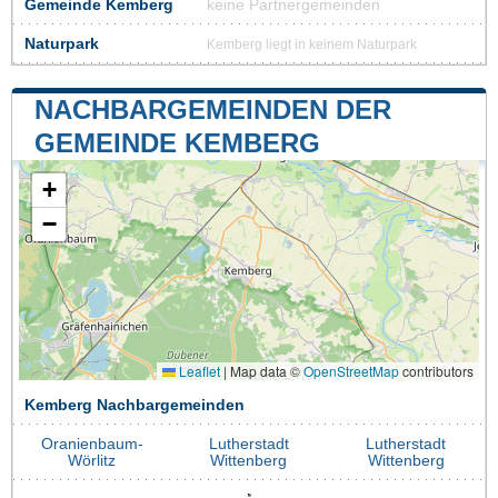
Gemeinde Kemberg
keine Partnergemeinden
Naturpark
Kemberg liegt in keinem Naturpark
NACHBARGEMEINDEN DER
GEMEINDE KEMBERG
+
−
Leaflet
|
Map data ©
OpenStreetMap
contributors
Kemberg Nachbargemeinden
Oranienbaum-
Lutherstadt
Lutherstadt
Wörlitz
Wittenberg
Wittenberg