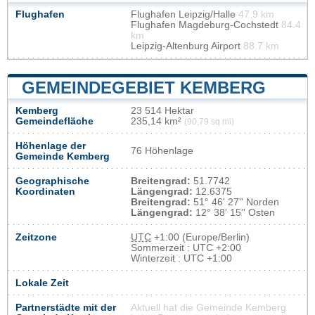
Flughafen
Flughafen Leipzig/Halle
47.9 km
Flughafen Magdeburg-Cochstedt
84.4
km
Leipzig-Altenburg Airport
88.7 km
GEMEINDEGEBIET KEMBERG
Kemberg
23 514 Hektar
Gemeindefläche
235,14 km²
(90,79 sq mi)
Höhenlage der
76 Höhenlage
Gemeinde Kemberg
Geographische
Breitengrad:
51.7742
Koordinaten
Längengrad:
12.6375
Breitengrad:
51° 46' 27'' Norden
Längengrad:
12° 38' 15'' Osten
Zeitzone
UTC
+1:00 (Europe/Berlin)
Sommerzeit : UTC +2:00
Winterzeit : UTC +1:00
Lokale Zeit
Partnerstädte mit der
Aktuell hat die Gemeinde Kemberg