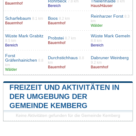
Rohrbeck
Thielenhaide
7.8 km
8 km
Bauernhof
Bereich
Haus/Häuser
Reinharzer Forst
8.3
Scharfebaum
Boos
8.1 km
8.2 km
km
Bauernhof
Bauernhof
Wälder
Wüste Mark Grabitz
Wüste Mark Gemeln
Probstei
8.7 km
8.5 km
8.8 km
Bauernhof
Bereich
Bereich
Forst
Durchstichhaus
Dabruner Weinberg
8.8
Gräfenhainichen
8.8
km
9.2 km
km
Bauernhof
Bauernhof
Wälder
FREIZEIT UND AKTIVITÄTEN IN
DER UMGEBUNG DER
GEMEINDE KEMBERG
Keine Aktivitäten gefunden für die Gemeinde Kemberg