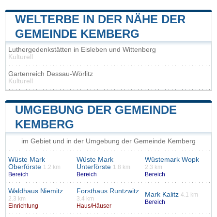
WELTERBE IN DER NÄHE DER
GEMEINDE KEMBERG
Luthergedenkstätten in Eisleben und Wittenberg
Kulturell
Gartenreich Dessau-Wörlitz
Kulturell
UMGEBUNG DER GEMEINDE
KEMBERG
im Gebiet und in der Umgebung der Gemeinde Kemberg
Wüste Mark
Wüste Mark
Wüstemark Wopk
Oberförste
Unterförste
1.2 km
1.8 km
2.3 km
Bereich
Bereich
Bereich
Waldhaus Niemitz
Forsthaus Runtzwitz
Mark Kalitz
4.1 km
2.3 km
3.4 km
Bereich
Einrichtung
Haus/Häuser