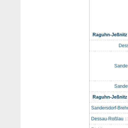
Raguhn-Jeßnit
Des
Sander
Sander
Raguhn-Jeßnit
Sandersdorf-Breh
Dessau-Roßlau
1