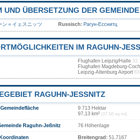
 UND ÜBERSETZUNG DER GEMEINDE 
ーン＝イェスニッツ
Russisch:
Рагун-Есснитц
RTMÖGLICHKEITEN IM RAGUHN-JESSN
Flughafen Leipzig/Halle
32.
Flughafen Magdeburg-Coch
Leipzig-Altenburg Airport
83
EGEBIET RAGUHN-JESSNITZ
 Gemeindefläche
9 713 Hektar
97,13 km²
(37,50 sq mi)
Gemeinde Raguhn-Jeßnitz
76 Höhenlage
Koordinaten
Breitengrad:
51.7167