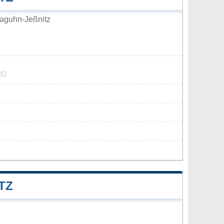
aguhn-Jeßnitz
20
Z