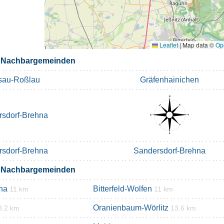
Leaflet
|
Map data ©
Op
z Nachbargemeinden
sau-Roßlau
Gräfenhainichen
sdorf-Brehna
sdorf-Brehna
Sandersdorf-Brehna
z Nachbargemeinden
na
Bitterfeld-Wolfen
11 km
11 km
Oranienbaum-Wörlitz
3.2 km
13.6 km