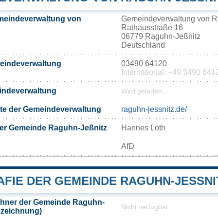
meindeverwaltung von
Gemeindeverwaltung von R
Rathausstraße 16
06779 Raguhn-Jeßnitz
Deutschland
meindeverwaltung
03490 64120
International: +49 3490 641
eindeverwaltung
Wird geladen...
eite der Gemeindeverwaltung
raguhn-jessnitz.de/
der Gemeinde Raguhn-Jeßnitz
Hannes Loth
AfD
FIE DER GEMEINDE RAGUHN-JESSNIT
hner der Gemeinde Raguhn-
Nicht verfügbar
ezeichnung)