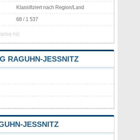
Klassifiziert nach Region/Land
68 / 1 537
op/sq mi)
 RAGUHN-JESSNITZ
UHN-JESSNITZ