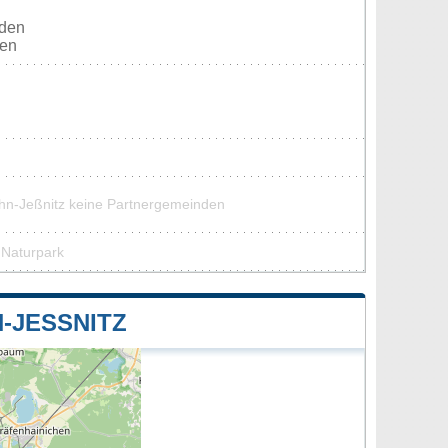
rden
ten
hn-Jeßnitz keine Partnergemeinden
 Naturpark
JESSNITZ