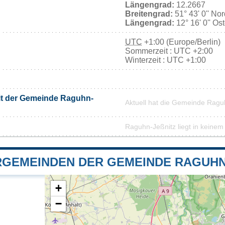
Längengrad:
12.2667
Breitengrad:
51° 43' 0'' No
Längengrad:
12° 16' 0'' Os
UTC
+1:00 (Europe/Berlin)
Sommerzeit : UTC +2:00
Winterzeit : UTC +1:00
it der Gemeinde Raguhn-
Aktuell hat die Gemeinde Ragu
Raguhn-Jeßnitz liegt in keinem
GEMEINDEN DER GEMEINDE RAGUHN-
+
−