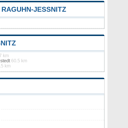
RAGUHN-JESSNITZ
ITZ
7 km
stedt
60.5 km
.5 km