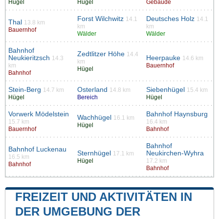
Hügel
Hügel
Gebäude
Forst Wilchwitz
Deutsches Holz
14.1
14.1
Thal
13.8 km
km
km
Bauernhof
Wälder
Wälder
Bahnhof
Zedtlitzer Höhe
14.4
Neukieritzsch
Heerpauke
14.3
14.6 km
km
km
Bauernhof
Hügel
Bahnhof
Stein-Berg
Osterland
Siebenhügel
14.7 km
14.8 km
15.4 km
Hügel
Bereich
Hügel
Vorwerk Mödelstein
Bahnhof Haynsburg
Wachhügel
16.1 km
15.7 km
16.4 km
Hügel
Bauernhof
Bahnhof
Bahnhof
Bahnhof Luckenau
Sternhügel
Neukirchen-Wyhra
17.1 km
16.5 km
Hügel
17.2 km
Bahnhof
Bahnhof
FREIZEIT UND AKTIVITÄTEN IN
DER UMGEBUNG DER