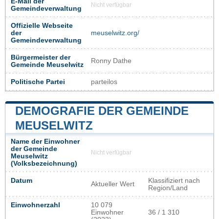
E-Mail der
Nicht verfügbar
Gemeindeverwaltung
Offizielle Webseite
der
meuselwitz.org/
Gemeindeverwaltung
Bürgermeister der
Ronny Dathe
Gemeinde Meuselwitz
Politische Partei
parteilos
DEMOGRAFIE DER GEMEINDE
MEUSELWITZ
Name der Einwohner
der Gemeinde
Nicht verfügbar
Meuselwitz
(Volksbezeichnung)
Datum
Klassifiziert nach
Aktueller Wert
Region/Land
Einwohnerzahl
10 079
Einwohner
36 / 1 310