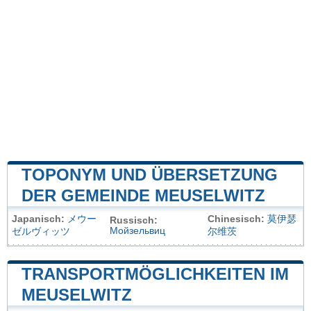
TOPONYM UND ÜBERSETZUNG
DER GEMEINDE MEUSELWITZ
Japanisch:
メウー
Chinesisch:
莫伊瑟
Russisch:
Мойзельвиц
ゼルヴィッツ
尔维茨
TRANSPORTMÖGLICHKEITEN IM
MEUSELWITZ