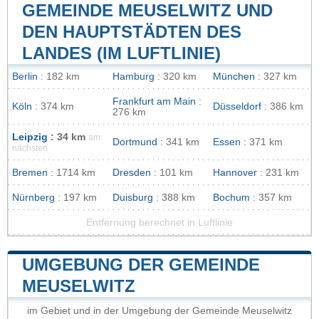
GEMEINDE MEUSELWITZ UND
DEN HAUPTSTÄDTEN DES
LANDES (IM LUFTLINIE)
Berlin
: 182 km
Hamburg
: 320 km
München
: 327 km
Frankfurt am Main
:
Köln
: 374 km
Düsseldorf
: 386 km
276 km
Leipzig
: 34 km
am
Dortmund
: 341 km
Essen
: 371 km
nächsten
Bremen
: 1714 km
Dresden
: 101 km
Hannover
: 231 km
Nürnberg
: 197 km
Duisburg
: 388 km
Bochum
: 357 km
Entfernung berechnet in Luftlinie
UMGEBUNG DER GEMEINDE
MEUSELWITZ
im Gebiet und in der Umgebung der Gemeinde Meuselwitz