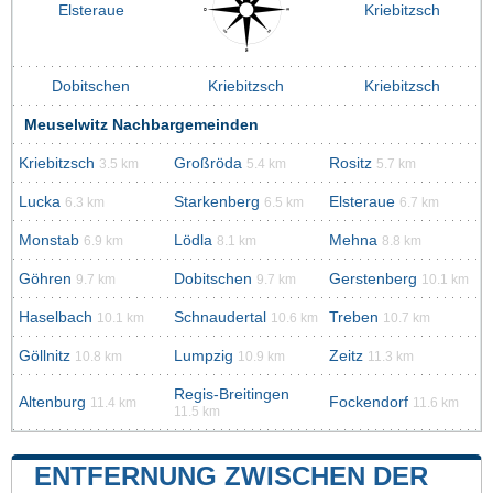
Elsteraue
Kriebitzsch
Dobitschen
Kriebitzsch
Kriebitzsch
Meuselwitz Nachbargemeinden
Kriebitzsch
Großröda
Rositz
3.5 km
5.4 km
5.7 km
Lucka
Starkenberg
Elsteraue
6.3 km
6.5 km
6.7 km
Monstab
Lödla
Mehna
6.9 km
8.1 km
8.8 km
Göhren
Dobitschen
Gerstenberg
9.7 km
9.7 km
10.1 km
Haselbach
Schnaudertal
Treben
10.1 km
10.6 km
10.7 km
Göllnitz
Lumpzig
Zeitz
10.8 km
10.9 km
11.3 km
Regis-Breitingen
Altenburg
Fockendorf
11.4 km
11.6 km
11.5 km
ENTFERNUNG ZWISCHEN DER