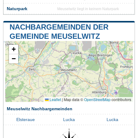
Naturpark
Meuselwitz liegt in keinem Naturpark
NACHBARGEMEINDEN DER
GEMEINDE MEUSELWITZ
+
−
Leaflet
|
Map data ©
OpenStreetMap
contributors
Meuselwitz Nachbargemeinden
Elsteraue
Lucka
Lucka