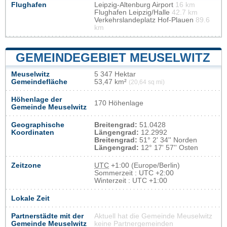
Flughafen
Leipzig-Altenburg Airport
16 km
Flughafen Leipzig/Halle
42.7 km
Verkehrslandeplatz Hof-Plauen
89.6
km
GEMEINDEGEBIET MEUSELWITZ
Meuselwitz
5 347 Hektar
Gemeindefläche
53,47 km²
(20,64 sq mi)
Höhenlage der
170 Höhenlage
Gemeinde Meuselwitz
Geographische
Breitengrad:
51.0428
Koordinaten
Längengrad:
12.2992
Breitengrad:
51° 2' 34'' Norden
Längengrad:
12° 17' 57'' Osten
Zeitzone
UTC
+1:00 (Europe/Berlin)
Sommerzeit : UTC +2:00
Winterzeit : UTC +1:00
Lokale Zeit
Partnerstädte mit der
Aktuell hat die Gemeinde Meuselwitz
Gemeinde Meuselwitz
keine Partnergemeinden