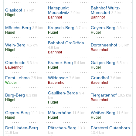
Haltepunkt
Bahnhof Wuitz-
Glaskopf
1.7 km
Meuselwitz
Mumsdorf
2.9 km
3.2 km
Hügel
Bahnhof
Bahnhof
Mönchs-Berg
Kropsch-Berg
Geyers-Berg
3.5 km
3.7 km
3.8 km
Hügel
Hügel
Hügel
Bahnhof Großröda
Wein-Berg
Dorotheenhof
4.6 km
5.3 km
4.9 km
Hügel
Bauernhof
Bahnhof
Oberheide
Kramer-Berg
Galgen-Berg
5.3 km
5.4 km
6.5 km
Bauernhof
Hügel
Hügel
Forst Lehma
Wildensee
Grundhof
7.5 km
7.6 km
7.6 km
Wälder
Bauernhof
Bauernhof
Gauliken-Berge
9.4
Burg-Berg
Tiergartenhof
8.3 km
10.5 km
km
Hügel
Bauernhof
Hügel
Geyers-Berg
Märzerhöhe
Weißer-Berg
11.1 km
11.5 km
11.6 km
Hügel
Hügel
Hügel
Drei Linden-Berg
Pätschen-Berg
Försterei Gutenborn
13.3
11.9 km
km
13.4 km