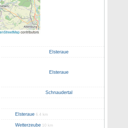
enStreetMap
contributors
Elsteraue
Elsteraue
Schnaudertal
Elsteraue
6.4 km
Wetterzeube
10 km