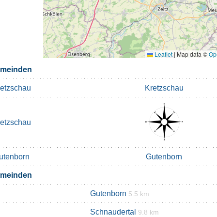
Leaflet
|
Map data ©
Op
emeinden
etzschau
Kretzschau
etzschau
utenborn
Gutenborn
emeinden
Gutenborn
5.5 km
Schnaudertal
9.8 km