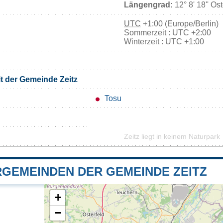
Längengrad:
12° 8' 18'' Os
UTC
+1:00 (Europe/Berlin)
Sommerzeit : UTC +2:00
Winterzeit : UTC +1:00
it der Gemeinde Zeitz
Tosu
Zeitz liegt in keinem Naturpark
GEMEINDEN DER GEMEINDE ZEITZ
+
−