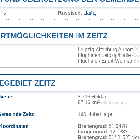
イツ
Russisch:
Цайц
RTMÖGLICHKEITEN IM ZEITZ
Leipzig-Altenburg Airport
26
Flughafen Leipzig/Halle
42.
Flughafen Erfurt-Weimar
83
EGEBIET ZEITZ
läche
8 716 Hektar
87,16 km²
(33,65 sq mi)
Gemeinde Zeitz
160 Höhenlage
Koordinaten
Breitengrad:
51.0478
Längengrad:
12.1383
Breitengrad:
51° 2' 52'' No