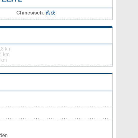
Chinesisch:
蔡茨
.8 km
4 km
 km
rden